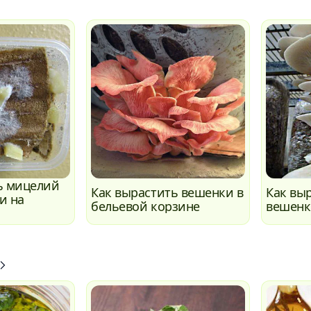
ь мицелий
Как вырастить вешенки в
Как вы
и на
бельевой корзине
вешенк