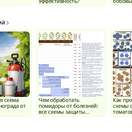
эффективность?
бобовы
ИЙ
я схема
Чем обработать
Как пр
нограда от
помидоры от болезней:
схемы 
все схемы защиты
томатов
томатов в одном месте
огурцо