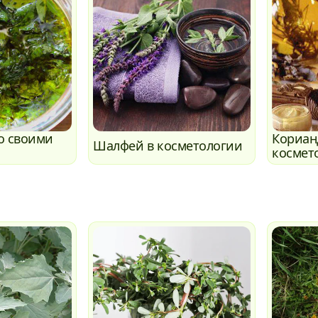
о своими
Кориан
Шалфей в косметологии
космет