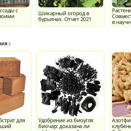
ссады с
Растен
Шикарный огород в
воими
Совмес
бурьянах. Отчет 2021
в науч
НИЯ
бстрат для
Удобрение из биоугля
Азотф
оший
биочар: доказана ли
клубен