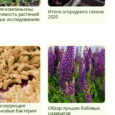
ия-компаньоны.
Итоги огородного сезона
тимость растений
2020
ных исследованиях
иксирующие
Обзор лучших бобовых
ьковые бактерии
сидератов