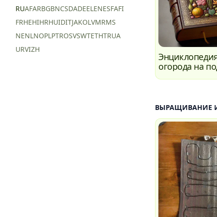
RU
AF
AR
BG
BN
CS
DA
DE
EL
EN
ES
FA
FI
FR
HE
HI
HR
HU
ID
IT
JA
KO
LV
MR
MS
NE
NL
NO
PL
PT
RO
SV
SW
TE
TH
TR
UA
UR
VI
ZH
Энциклопедия
огорода на п
ВЫРАЩИВАНИЕ 