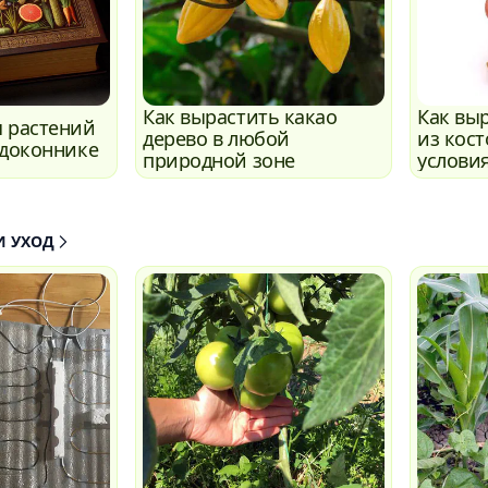
Как вырастить какао
Как вы
 растений
дерево в любой
из кос
одоконнике
природной зоне
услови
И УХОД