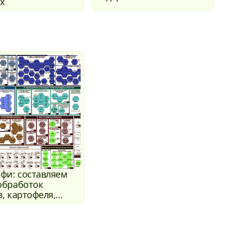
х
офи: составляем
обработок
, картофеля,
в самостоятельно