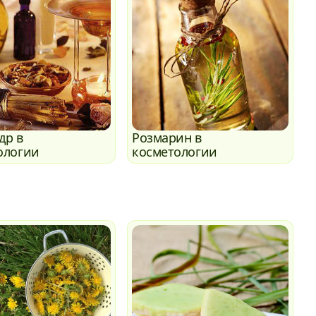
др в
Розмарин в
ологии
косметологии