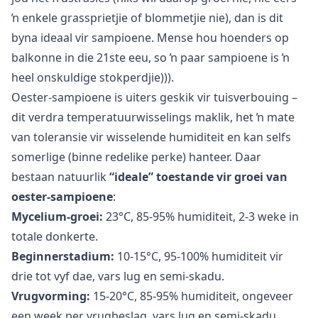
ŉ enkele grassprietjie of blommetjie nie), dan is dit
byna ideaal vir sampioene. Mense hou hoenders op
balkonne in die 21ste eeu, so ŉ paar sampioene is ŉ
heel onskuldige stokperdjie))).
Oester-sampioene is uiters geskik vir tuisverbouing –
dit verdra temperatuurwisselings maklik, het ŉ mate
van toleransie vir wisselende humiditeit en kan selfs
somerlige (binne redelike perke) hanteer. Daar
bestaan natuurlik
“ideale” toestande vir groei van
oester-sampioene
:
Mycelium-groei:
23°C, 85-95% humiditeit, 2-3 weke in
totale donkerte.
Beginnerstadium:
10-15°C, 95-100% humiditeit vir
drie tot vyf dae, vars lug en semi-skadu.
Vrugvorming:
15-20°C, 85-95% humiditeit, ongeveer
een week per vrugbeslag, vars lug en semi-skadu.