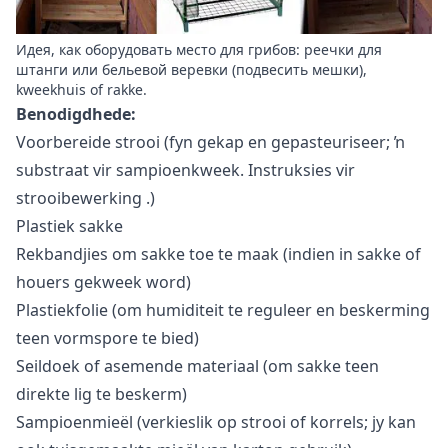
Идея, как оборудовать место для грибов: реечки для
штанги или бельевой веревки (подвесить мешки),
kweekhuis of rakke.
Benodigdhede:
Voorbereide strooi (fyn gekap en gepasteuriseer; ŉ
substraat vir sampioenkweek.
Instruksies vir
strooibewerking
.)
Plastiek sakke
Rekbandjies om sakke toe te maak (indien in sakke of
houers gekweek word)
Plastiekfolie (om humiditeit te reguleer en beskerming
teen vormspore te bied)
Seildoek of asemende materiaal (om sakke teen
direkte lig te beskerm)
Sampioenmieël (verkieslik op strooi of korrels; jy kan