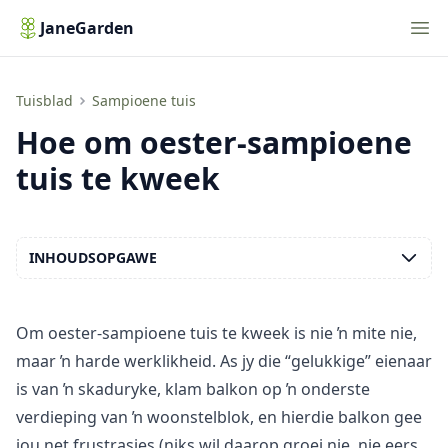
Nav
JaneGarden
Hoe om oester-sampioene tuis te kweek
Tuisblad
Sampioene tuis
Hoe om oester-sampioene
tuis te kweek
INHOUDSOPGAWE
Om oester-sampioene tuis te kweek is nie ŉ mite nie,
maar ŉ harde werklikheid. As jy die “gelukkige” eienaar
is van ŉ skaduryke, klam balkon op ŉ onderste
verdieping van ŉ woonstelblok, en hierdie balkon gee
jou net frustrasies (niks wil daarop groei nie, nie eers