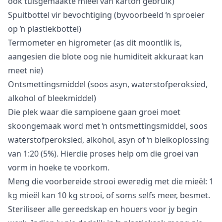
ook
tuisgemaakte mieël van karton
gebruik)
Spuitbottel vir bevochtiging (byvoorbeeld ŉ sproeier
op ŉ plastiekbottel)
Termometer en higrometer (as dit moontlik is,
aangesien die blote oog nie humiditeit akkuraat kan
meet nie)
Ontsmettingsmiddel (soos asyn, waterstofperoksied,
alkohol of bleekmiddel)
Die plek waar die sampioene gaan groei moet
skoongemaak word met ŉ ontsmettingsmiddel, soos
waterstofperoksied, alkohol, asyn of ŉ bleikoplossing
van 1:20 (5%). Hierdie proses help om die groei van
vorm in hoeke te voorkom.
Meng die voorbereide strooi eweredig met die mieël: 1
kg mieël kan 10 kg strooi, of soms selfs meer, besmet.
Steriliseer alle gereedskap en houers voor jy begin