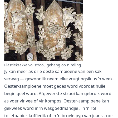
Plastieksakke vol strooi, gehang op ŉ reling.
Jy kan meer as drie oeste sampioene van een sak
verwag — gewoonlik neem elke vrugtingsiklus ŉ week.
Oester-sampioene moet geoes word voordat hulle
begin geel word. Afgewerkte strooi kan gebruik word
as voer vir vee of vir kompos. Oester-sampioene kan
gekweek word in ’n wasgoedmandjie
, in ’n rol
toiletpapier, koffiedik of in ’n broekspyp van jeans - oor