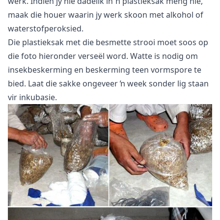
werk. Indien jy nie dadelik in ŉ plastieksak meng nie,
maak die houer waarin jy werk skoon met alkohol of
waterstofperoksied.
Die plastieksak met die besmette strooi moet soos op
die foto hieronder verseël word. Watte is nodig om
insekbeskerming en beskerming teen vormspore te
bied. Laat die sakke ongeveer ŉ week sonder lig staan
vir inkubasie.