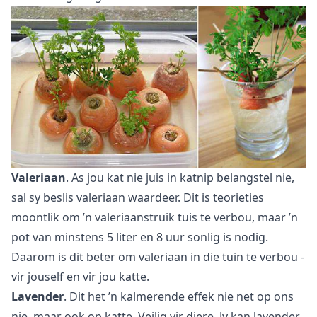
Valeriaan
. As jou kat nie juis in katnip belangstel nie,
sal sy beslis valeriaan waardeer. Dit is teorieties
moontlik om ’n valeriaanstruik tuis te verbou, maar ’n
pot van minstens 5 liter en 8 uur sonlig is nodig.
Daarom is dit beter om valeriaan in die tuin te verbou -
vir jouself en vir jou katte.
Lavender
. Dit het ’n kalmerende effek nie net op ons
nie, maar ook op katte. Veilig vir diere. Jy kan
lavender