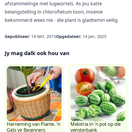
afstammelinge met lugwortels. As jou katte
belangstelling in chlorofietum toon, moenie
bekommerd wees nie - die plant is gladtemin veilig.
Gepubliseer:
14 Mrt. 2015
Opgedateer:
14 Jan. 2025
Jy mag dalk ook hou van
Herneming van Plante. 'n
Melotria in 'n pot op die
Gids vir Beginners
vensterbank