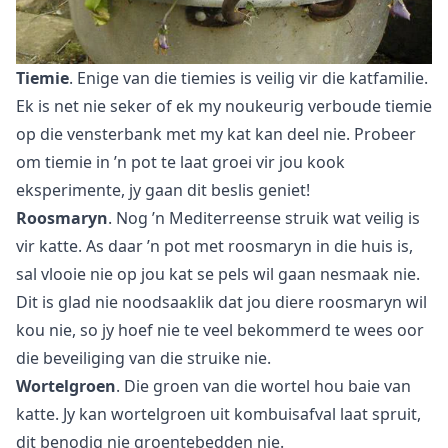
Tiemie
. Enige van die tiemies is veilig vir die katfamilie.
Ek is net nie seker of ek my noukeurig verboude tiemie
op die vensterbank met my kat kan deel nie. Probeer
om
tiemie in ’n pot
te laat groei vir jou kook
eksperimente, jy gaan dit beslis geniet!
Roosmaryn
. Nog ’n Mediterreense struik wat veilig is
vir katte. As daar ’n
pot met roosmaryn
in die huis is,
sal vlooie nie op jou kat se pels wil gaan nesmaak nie.
Dit is glad nie noodsaaklik dat jou diere roosmaryn wil
kou nie, so jy hoef nie te veel bekommerd te wees oor
die beveiliging van die struike nie.
Wortelgroen
. Die groen van die wortel hou baie van
katte. Jy kan wortelgroen
uit kombuisafval
laat spruit,
dit benodig nie groentebedden nie.