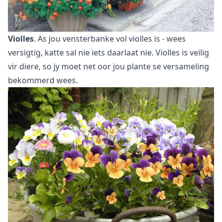
Violles
. As jou vensterbanke vol violles is - wees
versigtig, katte sal nie iets daarlaat nie. Violles is veilig
vir diere, so jy moet net oor jou plante se versameling
bekommerd wees.