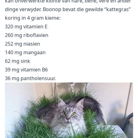
kan onverwerkte klonte van hare, bene, vere en ander
dinge verwyder. Boonop bevat die gewilde “kattegras”
koring in 4 gram kieme:
320 mg vitamien E
260 mg riboflavien
252 mg niasien
140 mg mangaan
62 mg sink
39 mg vitamien B6
36 mg pantholensuur.