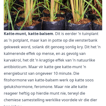
Katte-munt, katte-balsem
. Dit is eerder ’n tuinplant
as ’n potplant, maar kan in potte op die vensterbank
gekweek word, solank dit genoeg sonlig kry. Dit het ’n
kalmerende effek op mense, en as gevolg van
karvakrol, het dit ’n kragtige effek van ’n natuurlike
antibioticum. Maar vir katte gee katte-munt ’n
energieburst van ongeveer 10 minute. Die
fitohormone van katte-balsem werk op katte soos
gelukshormone, feromone. Maar nie alle katte
reageer heftig op hierdie munt nie, terwyl die
chemiese samestelling werklike voordele vir die dier