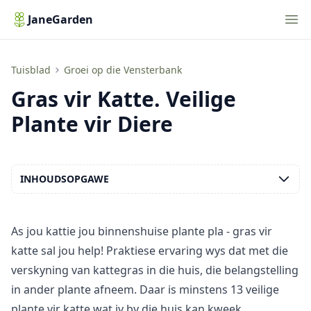
Nav
JaneGarden
Gras vir Katte. Veilige Plante vir Diere
Tuisblad
Groei op die Vensterbank
Gras vir Katte. Veilige
Plante vir Diere
INHOUDSOPGAWE
As jou kattie jou binnenshuise plante pla - gras vir
katte sal jou help! Praktiese ervaring wys dat met die
verskyning van kattegras in die huis, die belangstelling
in ander plante afneem. Daar is minstens 13 veilige
plante vir katte wat jy by die huis kan kweek.