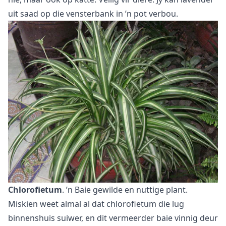
uit saad op die vensterbank in ’n pot
verbou.
Chlorofietum
. ’n Baie gewilde en nuttige plant.
Miskien weet almal al dat chlorofietum die lug
binnenshuis suiwer, en dit vermeerder baie vinnig deur