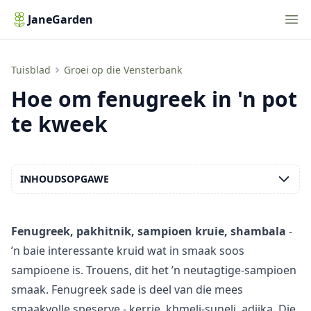
Nav
JaneGarden
Hoe om fenugreek in 'n pot te kweek
Tuisblad
Groei op die Vensterbank
Hoe om fenugreek in 'n pot
te kweek
INHOUDSOPGAWE
Fenugreek, pakhitnik, sampioen kruie, shambala
-
’n baie interessante kruid wat in smaak soos
sampioene is. Trouens, dit het ’n neutagtige-sampioen
smaak. Fenugreek sade is deel van die mees
smaakvolle speserye - kerrie, khmeli-suneli, adjika. Die