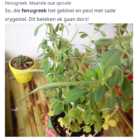
Fenugreek. Maande oue spruite
So, die
fenugreek
het gebloei en peul met sade
vrygestel. Dit beteken ek gaan dors!