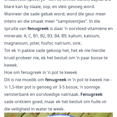
blare kan by slaaie, sop, en vleis gevoeg word.
Wanneer die sade gebak word, word die geur meer
intens en die smaak meer “sampioentjies”. In die
spruite van
fenugreek
is daar ’n oorvloed vitamiene en
minerale: A, C, B1, B2, B3, B4, B9, kalium, kalsium,
magnesium, yster, fosfor, natrium, sink.
Tot ek ’n pakkie sade gekoop het, het ek nie hierdie
kruid probeer nie, ek het besluit om ’n paar bosse te
kweek.
Hoe om fenugreek in ’n pot te kweek
Dit is nie moeilik om
fenugreek
in ’n pot te kweek nie -
’n 1,5-liter pot is genoeg vir 3-5 bosse, ’n sonnige
vensterbank en oorvloedige natmaak.
Fenugreek
sade ontkiem goed, maar ek het besluit om hulle vir
die veiligheid in water te week.