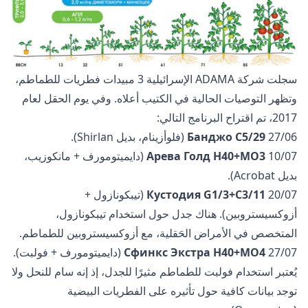
سجلت شركة ADAMA الإسرائيلية 3 مبيدات فطريات للطماطم،
وتظهر التوصيات الحالية في الكتيب أعلاه. وفي يوم الحقل لعام
2017، تم اقتراح البرنامج التالي:
27/06
Банджо С5/29
(فلوأزينام، بديل Shirlan).
10/07
Арева Голд H40+МО3
(دايميتومورف + مانكوزيب،
بديل Acrobat).
20/07
Кустодия G1/3+C3/11
(تيبكونازول +
أزوكسيستروبين). هناك جدل حول استخدام تيبكونازول،
المتخصص في الأمراض الحَقلية، مع أزوكسيستروبين للطماطم.
27/07
Сфинкс Экстра H40+МО4
(دايميتومورف + فولبت).
يُعتبر استخدام فولبت للطماطم مثيرًا للجدل، إذ إنه سام للنحل ولا
توجد بيانات كافية حول تأثيره على الفطريات البيضية