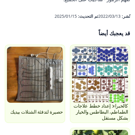
نُشر:
13‏/03‏/2022
تم التحديث:
15‏/01‏/2025
قد يعجبك أيضاً
كالخبراء: إعداد خطط علاجات
الطماطم، البطاطس والخيار
حصيرة لتدفئة الشتلات بيديك
بشكل مستقل