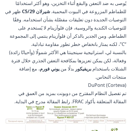
يُوصى به ضد التعفن والبقع أثناء التخزين، وهو أكثر استخدامًا
للطماطم المزروعة في البيوت المحمية.
شيرلان С5/29
ظهر في
التوصيات الجديدة دون تعليقات مفصّلة بشأن استخدامه. وفقًا
للتوصيات الكندية والروسية، فإن فلوآزينام لا يُستخدم على
الطماطم. ومن الجدير بالذكر أن فلوآزينام ينتمي إلى المجموعة
“С”، لكنه يمتاز بانخفاض خطر تطور مقاومة تبادلية.
بالنسبة لي، استراتيجية سينجينتا هي الأكثر شمولًا (وأحيانًا زائدة)
وفعالة، لكن يمكن تعزيزها بمكافحة التعفن الجذري خلال فترة
الشتلات باستخدام
بريفيكور
بدلًا من
يوني فورم
، مع إضافة
منتجات النحاس.
DuPont (Corteva)
تم تفصيل النظام المقترح من دوبونت بمزيد من العمق في
المقالة المتعلقة بأكواد FRAC. رابط المقالة مدرج في البداية.