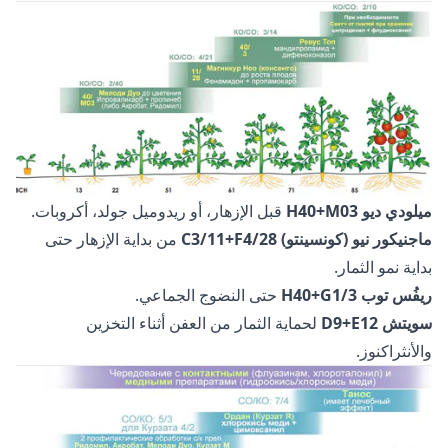
ميلودي ديو H40+M03
قبل الإزهار، أو ريدوميل جولد، أكروبات.
ماجنيكور نيو (كونسينتو) C3/11+F4/28
من بداية الإزهار حتى
بداية نمو الثمار.
ريفُس توب H40+G1/3
حتى النضوج الجماعي.
سويتش D9+E12
لحماية الثمار من العفن أثناء التخزين
والأنثراكنوز.