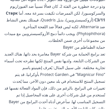
وذو درجة خطورة من الفئة 2. كان فعالًا نسبياً ضد الفيوزاريوم
والسركوسبورا، لكن الممرضات تكيفت بسرعة معه. أما
Старк
С3/11
(أزوكسيستروبين)، بديل Quadris، فيمتلك بعض النشاط
ضد Alternaria، لكنه ليس فعالاً ضد اللفحة المتأخرة
(Phytophthora). ويجب دائماً دمج الأزوكسيستروبين مع مبيدات
من مجموعات أخرى ضمن الخلطات.
حماية الطماطم من Bayer
تعد برامج الحماية من شركة Bayer مغامرة بحد ذاتها. هناك العديد
من الشركات التابعة، ولديها نفس المنتج لكنها تطرحه تحت أسماء
تجارية مختلفة. على سبيل المثال: يُعرف إنفينيتو باسم
“Magnicur Fino” في Protect Garden بأوكرانيا. قد يتم
تسجيل المنتج للاستخدام في بلد معين دون الآخر، مما يُحدث
تغييرات في البرامج. بالرغم من ذلك، فإن المواد الفعالة نفسها قد
تُستخدم من قبل شركات أخرى على هذه المحاصيل إذا تم
التسجيل المناسب لها. سأعرض أدناه أحدث البرامج من Bayer
والشركات التابعة الأخرى التي عثرت عليها.