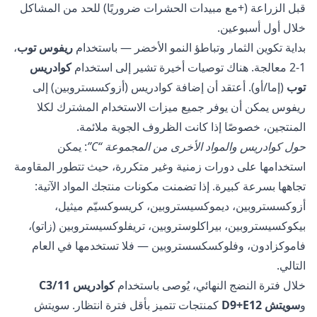
قبل الزراعة (+مع مبيدات الحشرات ضروريًا) للحد من المشاكل
خلال أول أسبوعين.
بداية تكوين الثمار وتباطؤ النمو الأخضر — باستخدام
ريفوس توب
،
1-2 معالجة. هناك توصيات أخيرة تشير إلى استخدام
كوادريس
توب
(إما/أو). أعتقد أن إضافة كوادريس (أزوكسستروبين) إلى
ريفوس يمكن أن يوفر جميع ميزات الاستخدام المشترك لكلا
المنتجين، خصوصًا إذا كانت الظروف الجوية ملائمة.
حول كوادريس والمواد الأخرى من المجموعة “С”
: يمكن
استخدامها على دورات زمنية وغير متكررة، حيث تتطور المقاومة
تجاهها بسرعة كبيرة. إذا تضمنت مكونات منتجك المواد الآتية:
أزوكسستروبين، ديموكسيستروبين، كريسوكسيّم ميثيل،
بيكوكسيستروبين، بيراكلوستروبين، تريفلوكسيستروبين (زاتو)،
فاموكزادون، وفلوكسكسستروبين — فلا تستخدمها في العام
التالي.
خلال فترة النضج النهائي، يُوصى باستخدام
كوادريس С3/11
و
سويتش D9+E12
كمنتجات تتميز بأقل فترة انتظار. سويتش