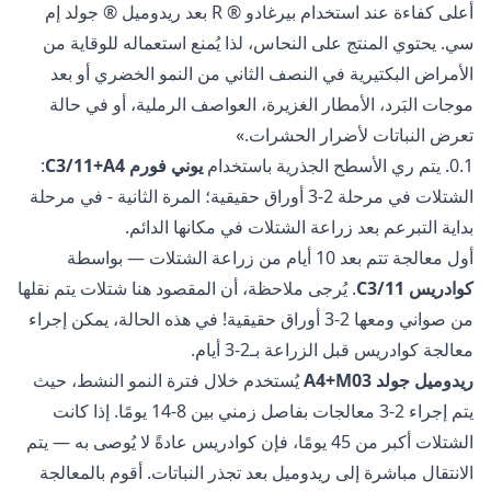
أعلى كفاءة عند استخدام بيرغادو ® R بعد ريدوميل ® جولد إم
سي. يحتوي المنتج على النحاس، لذا يُمنع استعماله للوقاية من
الأمراض البكتيرية في النصف الثاني من النمو الخضري أو بعد
موجات البَرد، الأمطار الغزيرة، العواصف الرملية، أو في حالة
تعرض النباتات لأضرار الحشرات.»
0.1. يتم ري الأسطح الجذرية باستخدام
يوني فورم С3/11+А4
:
الشتلات في مرحلة 2-3 أوراق حقيقية؛ المرة الثانية - في مرحلة
بداية التبرعم بعد زراعة الشتلات في مكانها الدائم.
أول معالجة تتم بعد 10 أيام من زراعة الشتلات — بواسطة
كوادريس С3/11
. يُرجى ملاحظة، أن المقصود هنا شتلات يتم نقلها
من صواني ومعها 2-3 أوراق حقيقية! في هذه الحالة، يمكن إجراء
معالجة كوادريس قبل الزراعة بـ2-3 أيام.
ريدوميل جولد А4+М03
يُستخدم خلال فترة النمو النشط، حيث
يتم إجراء 2-3 معالجات بفاصل زمني بين 8-14 يومًا. إذا كانت
الشتلات أكبر من 45 يومًا، فإن كوادريس عادةً لا يُوصى به — يتم
الانتقال مباشرة إلى ريدوميل بعد تجذر النباتات. أقوم بالمعالجة