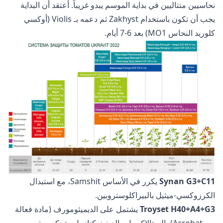
نحاسيين متتاليين في بداية الموسم يبدو غريباً. أعتقد أن البداية
يجب أن تكون باستخدام Zakhyst ثم دعمه بـ Violis (أوكسي
كلوريد النحاس MO1) بعد 6-7 أيام.
Synan G3+C11
يكرر في الأساس Samshit، مع استبدال
الكرزوكسي-ميثيل بالبيراكلوستروبين.
Troyset H40+A4+G3
يشتمل على الديميثومورف (مادة فعالة
من Acrobat)، الميتالاكسيل والديفينوكنازول. يتحكم ويقمع