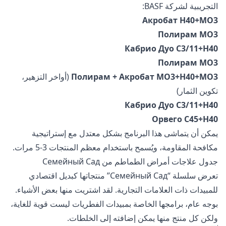
التجريبية لشركة BASF:
Акробат H40+МО3
Полирам МО3
Кабрио Дуо С3/11+Н40
Полирам МО3
Полирам + Акробат МО3+Н40+МО3
(أواخر التزهير،
تكوين الثمار)
Кабрио Дуо С3/11+Н40
Орвего С45+Н40
يمكن أن يتماشى هذا البرنامج بشكل معتدل مع إستراتيجية
مكافحة المقاومة، ويُسمح باستخدام معظم المنتجات 3-5 مرات.
جدول علاجات أمراض الطماطم من Семейный Сад
تعرض سلسلة “Семейный Сад” منتجاتها كبديل اقتصادي
للمبيدات ذات العلامات التجارية. لقد اشتريت منها بعض الأشياء.
بوجه عام، برامجها الخاصة بمبيدات الفطريات ليست قوية للغاية،
ولكن كل منتج منها يمكن إضافته إلى الخلطات.