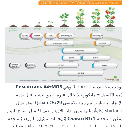
توجد نسخة بديلة لـRidomil وهي
Ремонталь А4+МО3
(ميتالاكسيل + مانكوزيب) خلال فترة النمو النشط قبل بداية
الإزهار، بالتناوب مع مبيد تلامسي
Джип С5/29
، وهو بديل
لـShirlan (فلوأزينام)، ومن بداية الإزهار حتى اكتمال نضوج الثمار
يمكن استخدام
Сальто В1/1
(ثيوفانات-ميثيل). لم يعد يُستخدم
الثيوفانات-ميثيل في أوروبا منذ أكتوبر 2021 لكونه أقل فعالية