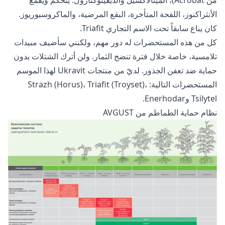
الأنثراكنوز، اللفحة المتأخرة، البقع المرضية، والماكروسبوريوز.
كان يباع سابقاً تحت الاسم التجاري Triafit.
كل من هذه المستحضرات له دور مهم، ولكنني سأضيف مبيدات
تلامسية، خاصة خلال فترة تنضج الثمار. ولن أترك الشتلات بدون
حماية ضد تعفن الجذور. لديّ من منتجات Ukravit لهذا الموسم
المستحضرات التالية: Strazh (Horus)، Triafit (Troyset)،
Tsilytel وEnerhodar.
نظام حماية الطماطم من AVGUST