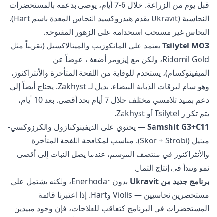
قبل يوم من الزراعة. خلال 6-7 أيام، يوصى بدعمه بالمستحضرات
النحاسية (Ukravit يقدم هيدروكسيد النحاس المعدة باسم Hart).
النحاس غير مستحب استخدامه على الزهور المفتوحة.
Tsilytel MO3
يعتمد على المانكوزيب والميتالاكسيل (تقريباً مثل
Ridomil Gold، ولكن مع إيزومر أضعف عوضاً عن
الميفينوكسام)، يستخدم للوقاية من اللفحة المتأخرة والأنثراكنوز،
وهو سام ليرقات الذبابة البيضاء. بديل لـ Zakhyst. يحتاج أيضاً إلى
دعم بمبيد تلامسي مختلف خلال 7 أيام بحد أقصى. بعد 10 أيام،
يتم تكرار Tsilytel أو Zakhyst.
Samshit G3+C11
— يحتوي على الديفينوكنازول والكرزوكسي-
ميثيل (Skor + Strobi). مناسب لمكافحة اللفحة المتأخرة
والأنثراكنوز في منتصف الموسم، عندما يصل النبات إلى أقصى
نمو ويبدأ في إنتاج الثمار.
برنامج جديد من Ukravit
بدون Enerhodar، ولكنه يشتمل على
مستحضرين نحاسيين — Violis وHart. إذا اعتبرنا قائمة
المستحضرات في البرنامج كتعاقب للعلاجات، فإن وجود مبيدين