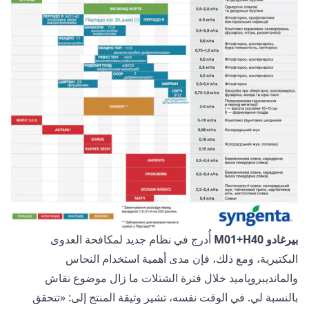
بيرغادو M01+H40
أُدرج في نظام جديد لمكافحة العدوى
البكتيرية، ومع ذلك، فإن مدى أهمية استخدام النحاس
والمانديبروپاميد خلال فترة الشتلات ما زال موضوع نقاش
بالنسبة لي. في الوقت نفسه، تشير وثيقة المنتج إلى: «تتحقق