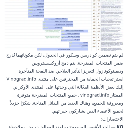
لم يتم تضمين كوادريس وسكور في الجدول، لكن مكوناتهما تُدرج
ضمن المنتجات المقترحة. يتم دمج أزوكسستروبين
وديفينوكونازول لتعزيز التأثير العلاجي ضد اللفحة المتأخرة.
استراتيجيات الحماية من المحترفين على منتدى Vinograd.info
إليك بعض الأنظمة الفعّالة التي وجدتها على المنتدى الأوكراني
الممتاز
vinograd.info
. جميع المنتجات المقترحة متوفرة
ومعروفة للجميع، وهناك العديد من البدائل المتاحة. شكرًا جزيلاً
لجميع الأعضاء الذين يشاركون خبراتهم.
الاختصارات:
КО
— الحد الأقصى المسموح به لعدد المعالجات. يجب ملاحظة