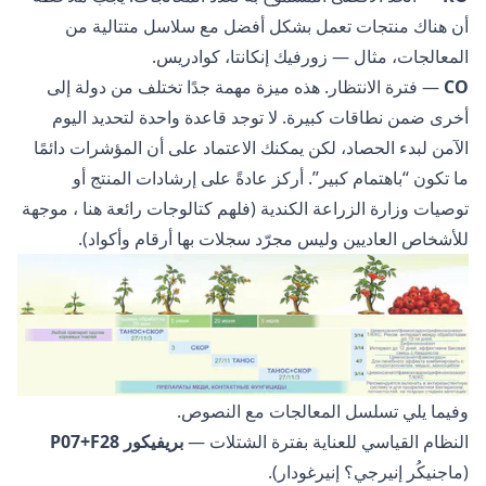
أن هناك منتجات تعمل بشكل أفضل مع سلاسل متتالية من
المعالجات، مثال — زورفيك إنكانتا، كوادريس.
СО
— فترة الانتظار. هذه ميزة مهمة جدًا تختلف من دولة إلى
أخرى ضمن نطاقات كبيرة. لا توجد قاعدة واحدة لتحديد اليوم
الآمن لبدء الحصاد، لكن يمكنك الاعتماد على أن المؤشرات دائمًا
ما تكون “باهتمام كبير”. أركز عادةً على إرشادات المنتج أو
توصيات وزارة الزراعة الكندية (فلهم كتالوجات رائعة
هنا
، موجهة
للأشخاص العاديين وليس مجرّد سجلات بها أرقام وأكواد).
وفيما يلي تسلسل المعالجات مع النصوص.
النظام القياسي للعناية بفترة الشتلات —
بريفيكور Р07+F28
(ماجنيكُر إنيرجي؟ إنيرغودار).