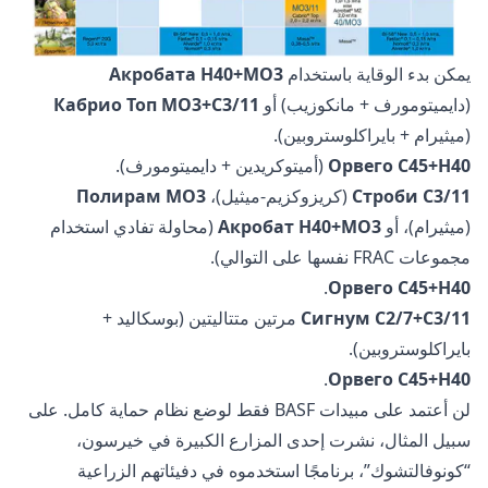
يمكن بدء الوقاية باستخدام
Акробата H40+МО3
(دايميتومورف + مانكوزيب) أو
Кабрио Топ МО3+C3/11
(ميثيرام + بايراكلوستروبين).
Орвего С45+Н40
(أميتوكريدين + دايميتومورف).
Строби C3/11
(كريزوكزيم-ميثيل)،
Полирам МО3
(ميثيرام)، أو
Акробат H40+МО3
(محاولة تفادي استخدام
مجموعات FRAC نفسها على التوالي).
.
Орвего С45+Н40
Сигнум С2/7+С3/11
مرتين متتاليتين (بوسكاليد +
بايراكلوستروبين).
.
Орвего С45+Н40
لن أعتمد على مبيدات BASF فقط لوضع نظام حماية كامل. على
سبيل المثال، نشرت إحدى المزارع الكبيرة في خيرسون،
“كونوفالتشوك”، برنامجًا استخدموه في دفيئاتهم الزراعية