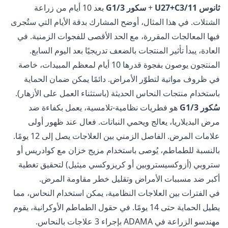
ثانوس U27+C3/11
+
سكور G1/3
بعد 10 أيام من زراعة
الشتلات. في هذا المثال، أوضح المشارك بدقة الأيام التي ستُجرى
فيها المعالجات المقررة، مع الحد الأقصى للفجوات الزمنية. في
العادة، يبدأ تأثير المنتجات بالضعف تدريجيًا بعد اليوم السابع.
المنتجون يوصون بفجوة قدرها 10 أيام لمعظم المبيدات، خاصة
في ظروف مواتية لتطوّر الأمراض. دائمًا يمكن ضمان الحماية
باستخدام منتجات النحاس الحديثة (باستثناء العمل على الأزهار).
سُكور G1/3
هو فطريات نظامية-تلامسية، يعمل بكفاءة ضد
مرض البديلاريا، يعالج ويحمي النباتات. فعال عند ظهور أولى
علامات المرض. الفاصل الزمني بين العلاجات يصل إلى 12 يومًا.
بالنسبة للطماطم، يُوصى باستخدام مزيج خزان مع كوادريس أو
ستروبي (أزوكسيستروبين أو كريزوكسي ميثيل) لتحقيق تغطية
أكبر ضد مسببات الأمراض وتقليل خطر مقاومة المرض.
في الفترات بين العلاجات النظامية، يمكن استخدام النحاس، مما
يطيل الحماية حتى 14 يومًا. في حقول الطماطم الأوكرانية، يقوم
مهندسو الزراعة في ADAMA بإجراء 3 علاجات بالنحاس.