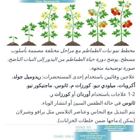
مخطط نمو نبات الطماطم مع مراحل مختلفة مصممة بأسلوب
مسطح. يوضح دورة حياة الطماطم من البذور إلى النبات الناضج،
صورة توضيحية متجهة.
علاجين وقائيين باستخدام إحدى المستحضرات:
ريدوميل جولد
،
أكروبات
،
ميلودي ديو
،
كورزات م
،
ثانوس
،
ماجنيكور نيو
.
1-2 علاجات باستخدام
أوردان
أو
كورزات ر
.
ثانوس
في حالة الطقس السيئ أو انتشار الوباء.
يتم التبديل مع النحاس وعناصر التلامس مثل برافو وشيرلان
(يمكن إدماجها ضمن خلطات الخزانات).