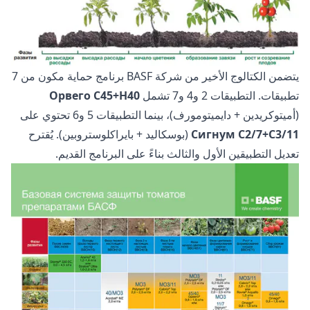
يتضمن الكتالوج الأخير من شركة BASF برنامج حماية مكون من 7
تطبيقات. التطبيقات 2 و4 و7 تشمل
Орвего С45+Н40
(أميتوكريدين + دايميتومورف)، بينما التطبيقات 5 و6 تحتوي على
Сигнум С2/7+С3/11
(بوسكاليد + بايراكلوستروبين). يُقترح
تعديل التطبيقين الأول والثالث بناءً على البرنامج القديم.