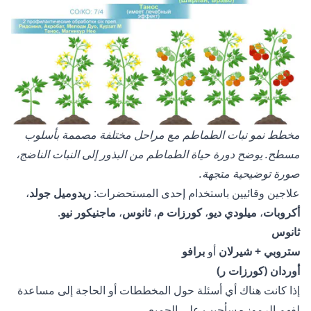
مخطط نمو نبات الطماطم مع مراحل مختلفة مصممة بأسلوب
مسطح. يوضح دورة حياة الطماطم من البذور إلى النبات الناضج،
صورة توضيحية متجهة.
علاجين وقائيين باستخدام إحدى المستحضرات:
ريدوميل جولد
،
أكروبات
،
ميلودي ديو
،
كورزات م
،
ثانوس
،
ماجنيكور نيو
.
ثانوس
ستروبي + شيرلان
أو
برافو
أوردان (كورزات ر)
إذا كانت هناك أي أسئلة حول المخططات أو الحاجة إلى مساعدة
لفهم الرموز - سأجيب على الجميع.