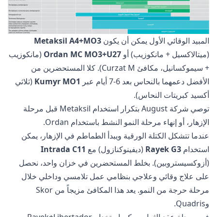
المبيد الوقائي الأول يمكن أن يكون
Metaksil A4+MO3
(ميتالاكسيل + مانكوزيب) أو
Ordan MC MO3+U27
(مانكوزيب
+ سيموكسانيل، مكافئ Curzat M). كلا المستحضرين من
الأفضل دعمهما بالنحاس بعد 6-7 أيام عبر
Kumyr MO1
(ثلاثي
أكسيد كبريتات النحاس).
توصي شركة August بتكرار استخدام Metaksil قبل مرحلة
الإزهار، أو إنهاء مرحلة النمو النشط باستخدام Ordan.
عندما تتشكل الكتلة الورقية ويبدأ الطماطم في الإزهار، يمكن
استخدام
Rayek G3
(ديفينوكنازول) مع
Intrada C11
(أزوكسيستروبين). بخلط المستحضرين في خزان واحد، نحصل
على علاج وقائي وعلاجي بنظامي عمل تلامسي وداخلي خلال
مرحلة حرجة من النمو. يعد هذا المكافئ مزيجاً من Skor
وQuadris.
في مرحلة عقد الثمار، يمكن استخدام Rayek+Libertador