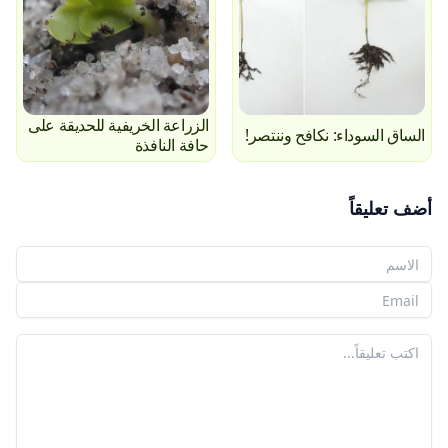
الزراعة الخريفية للحديقة على
الساق السوداء: نكافح وننتصر!
حافة النافذة
أضف تعليقاً
اسمك
بريدك الإلكتروني
تعليقك