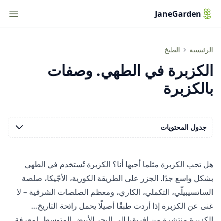
tion
JaneGarden
الكزبرة في الطهي. وصفات بالكزبرة
الرئيسية
الطبخ
الكزبرة في الطهي. وصفات
بالكزبرة
جدول المحتويات
هل تحب الكزبرة مثلما أحبها أنا؟ الكزبرة تُستخدم في الطهي
بشكل واسع جدًا. الجزر على الطريقة الكورية، الأجّيكا، صلصة
الساتسيبيلّي، التكملي، الكاري، ومعظم الصلصات الشرقية – لا
غنى عن الكزبرة إذا أردت طبقًا أصيلًا يحمل رائحة التاريخ…
الكزبرة منتشرة من إفريقيا إلى البحر الأبيض المتوسط. لمعرفة