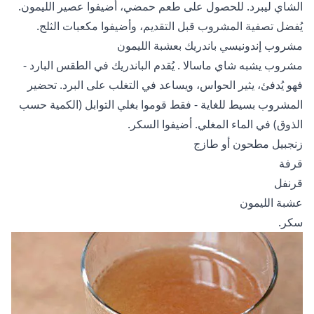
الشاي ليبرد. للحصول على طعم حمضي، أضيفوا عصير الليمون.
يُفضل تصفية المشروب قبل التقديم، وأضيفوا مكعبات الثلج.
مشروب إندونيسي باندريك بعشبة الليمون
مشروب يشبه
شاي ماسالا
. يُقدم الباندريك في الطقس البارد -
فهو يُدفئ، يثير الحواس، ويساعد في التغلب على البرد. تحضير
المشروب بسيط للغاية - فقط قوموا بغلي التوابل (الكمية حسب
الذوق) في الماء المغلي. أضيفوا السكر.
زنجبيل مطحون أو طازج
قرفة
قرنفل
عشبة الليمون
سكر.