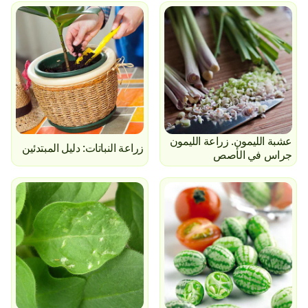
عشبة الليمون. زراعة الليمون
زراعة النباتات: دليل المبتدئين
جراس في الأصص