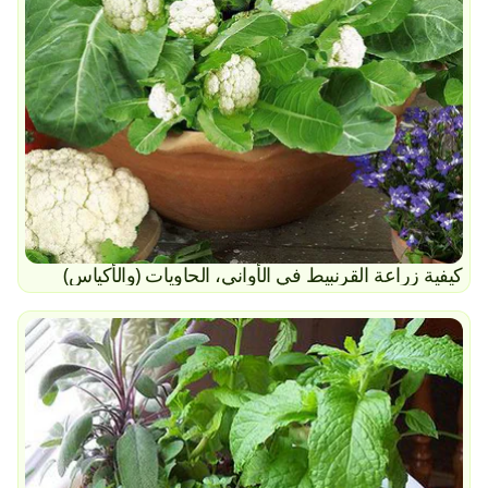
كيفية زراعة القرنبيط في الأواني، الحاويات (والأكياس)