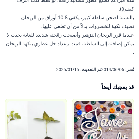
هذه البراعم لصنع عطور مسائية رائعة، لو فقط كنت أعرف
كيف))).
بالنسبة لصحن سلطة كبير، يكفي 8-10 أوراق من الريحان -
تضيف نكهة للخضروات بدلاً من أن تطغى عليها.
عندما قرر الريحان التزهير وأصبحت رائحته شديدة للغاية بحيث لا
يمكن إضافته إلى السلطة، قمت بإعداد
خل عطري بنكهة الريحان
.
نُشر:
06‏/06‏/2014
تم التحديث:
15‏/01‏/2025
قد يعجبك أيضاً