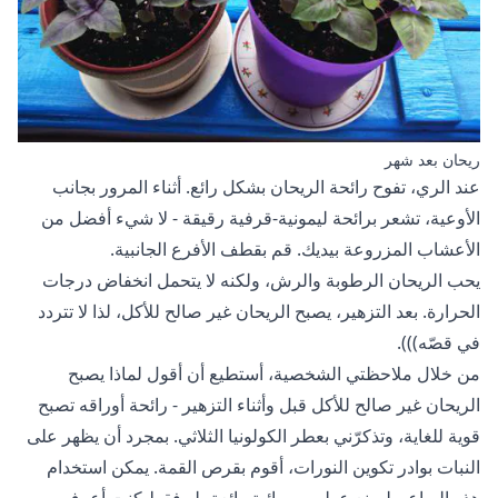
ريحان بعد شهر
عند الري، تفوح رائحة الريحان بشكل رائع. أثناء المرور بجانب
الأوعية، تشعر برائحة ليمونية-قرفية رقيقة - لا شيء أفضل من
الأعشاب المزروعة بيديك. قم بقطف الأفرع الجانبية.
يحب الريحان الرطوبة والرش، ولكنه لا يتحمل انخفاض درجات
الحرارة. بعد التزهير، يصبح الريحان غير صالح للأكل، لذا لا تتردد
في قصّه))).
من خلال ملاحظتي الشخصية، أستطيع أن أقول لماذا يصبح
الريحان غير صالح للأكل قبل وأثناء التزهير - رائحة أوراقه تصبح
قوية للغاية، وتذكرّني بعطر الكولونيا الثلاثي. بمجرد أن يظهر على
النبات بوادر تكوين النورات، أقوم بقرص القمة. يمكن استخدام