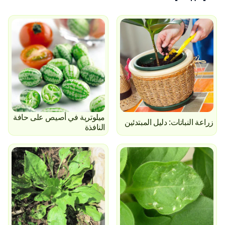
ميلوترية في أصيص على حافة
زراعة النباتات: دليل المبتدئين
النافذة