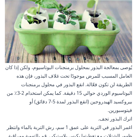
يُوصى بمعالجة البذور بمحلول برمنجنات البوتاسيوم، ولكن إذا كان
العامل المسبب للمرض موجودًا تحت غلاف البذور، فإن هذه
الطريقة لن تكون فعّالة. انقع البذور في محلول برمنجنات
البوتاسيوم الوردي حوالي 15 دقيقة. كما يمكن استخدام 2-3٪ من
بيروكسيد الهيدروجين (انقع البذور لمدة 5-7 دقائق) أو
فيتوسبورين.
اترك البذور تجف.
اغمر البذور في التربة على عمق 1 سم، رش التربة بالماء وانتظر
ظهور الشتلات مع تغطيتها بكيس بلاستيكي. قم بالتهوية ومراقبة