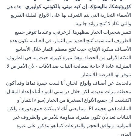
كوُروتيشكا، ماليشوُك، إن كيه-ميني، بالكونني، كوليبري
- هذه هي
الأسماء التجارية التي يتم التعرف بها على الأنواع القليلة التفريع
والتي تكاد لا تُنتج زوائد جانبية.
تتميز شجيرات الخيار بمظهرها الزخرفي، وعندما تتوفر جميع
الظروف المناسبة، تُنتج العديد من الثمار. في الغالب، تكون هذه
الأصناف مبكرة الإنتاج، حيث تُنتج معظم الثمار خلال الأسابيع
الثلاثة الأولى من الحصاد. وهذا ميزة كبيرة، حيث إنه في الظروف
المنزلية عادة لا حاجة لمعالجة النبات ضد الآفات - لأن الأمراض لا
تتوفر لها الفرصة للانتشار.
بالحديث عن أصناف وأنواع الخيار، أنا لست خبيرة تمامًا وقد أكون
مخطئة مرات عديدة، لكن خلال دراستي للمواد أثناء إعداد المقال،
اكتشفت أن جميع الأنواع الصغيرة من الخيار (سواء الثمار أو
النباتات) هي هجينة F1، مما يعني أنك لا يمكنك جمع بذورها، ولكن
النباتات تعد بأن تكون مثمرة، مقاومة للأمراض والظروف غير
المواتية، وتوافق الحجم والتفرعات كما هو مذكور على عبوة
البذور.