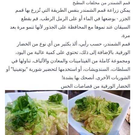
قمم الشمندر من مخلفات المطبخ
يمكن زراعة قمم الشمندر بنفس الطريقة التي تُزرع بها قمم
الجزر - بوضعها في الماء أو على الرمل الرطب. قم بقطع
السيقان عند نموها مع المحافظة على الجذور لأنها تنمو مرة بعد
مرة.
قمم الشمندر، حسب رأيي، ألذ بكثير من أي نوع من الخضار
الورقية. بالإضافة إلى ذلك، تحتوي على كمية عالية من اليود،
ومجموعة كاملة من الفيتامينات والمعادن والألياف. تناولها في
السلطات، السندويشات، أو استخدمها لتحضير شوربة “بوتفينيا” أو
الشوربات الأخرى. أنصحك بها بشدة!
الخضار الورقية من قصاصات الخس