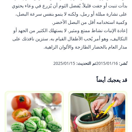
بدأت تنبت أو جفت قليلاً. يُفضل الثوم أن يُزرع في وعاء يحتوي
على نشارة مبللة أو رمل، ولكنه لا ينمو بنفس سرعة البصل،
وكمية استخدامه أقل من البصل الأخضر.
إعادة الإنبات نشاط ممتع ومثير. لا يستهلك الكثير من الجهد أو
التكاليف، وهو أمر يُحب الأطفال القيام به. ستزين نافذتك على
مدار العام بالخضار الطازجة والألوان الزاهية.
نُشر:
16‏/01‏/2015
تم التحديث:
15‏/01‏/2025
قد يعجبك أيضاً