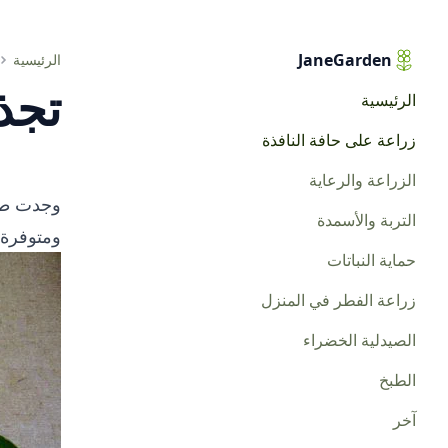
JaneGarden
تجذير القصاصات باستخدام العسل
الرئيسية
تجذ
الرئيسية
زراعة على حافة النافذة
الزراعة والرعاية
وجدت طري
التربة والأسمدة
ومتوفرة 
حماية النباتات
زراعة الفطر في المنزل
الصيدلية الخضراء
الطبخ
آخر