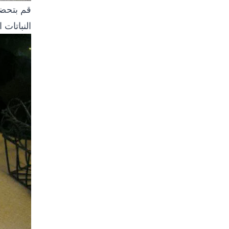
قم بتحضي
النباتات 