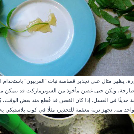
ة، يظهر مثال على تجذير قصاصة نبات “الفربيون” باستخدام ا
زجة، ولكن حتى غصن مأخوذ من السوبرماركت قد يتمكن من 
 حديثًا في العسل. إذا كان الغصن قد قُطع منذ بعض الوقت، ي
واحد منه. نجهز تربة معقمة للتجذير، مثلًا في كوب بلاستيكي 