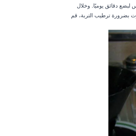
عادةً من 5-6 أسابيع. نفتح الكيس لبضع دقائق يوميًا. وخلال
شعرت بضرورة ترطيب التربة، قم