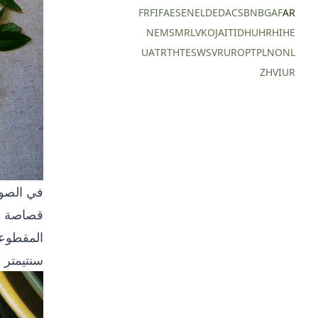
FR
FI
FA
ES
EN
EL
DE
DA
CS
BN
BG
AF
AR
NE
MS
MR
LV
KO
JA
IT
ID
HU
HR
HI
HE
UA
TR
TH
TE
SW
SV
RU
RO
PT
PL
NO
NL
ZH
VI
UR
في الصور
قصاصة طا
المقطوعة
سنتيمتر 