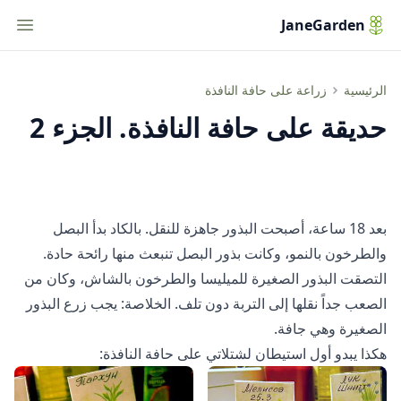
tion
JaneGarden
حديقة على حافة النافذة. الجزء 2
الرئيسية
زراعة على حافة النافذة
حديقة على حافة النافذة. الجزء 2
بعد 18 ساعة، أصبحت البذور جاهزة للنقل. بالكاد بدأ البصل
والطرخون بالنمو، وكانت بذور البصل تنبعث منها رائحة حادة.
التصقت البذور الصغيرة للميليسا والطرخون بالشاش، وكان من
الصعب جداً نقلها إلى التربة دون تلف. الخلاصة: يجب زرع البذور
الصغيرة وهي جافة.
هكذا يبدو أول استيطان لشتلاتي على حافة النافذة: