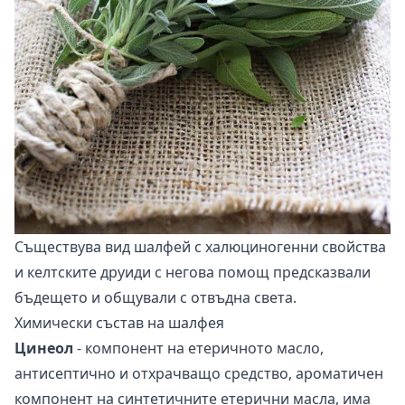
Съществува вид шалфей с халюциногенни свойства
и келтските друиди с негова помощ предсказвали
бъдещето и общували с отвъдна света.
Химически състав на шалфея
Цинеол
- компонент на етеричното масло,
антисептично и отхрачващо средство, ароматичен
компонент на синтетичните етерични масла, има