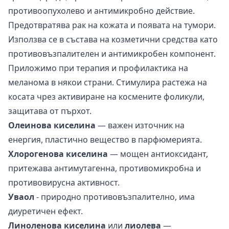
противоопухолево и антимикробно действие.
Предотвратява рак на кожата и появата на тумори.
Използва се в състава на козметични средства като
противовъзпалителен и антимикробен компонент.
Приложимо при терапия и профилактика на
меланома в някои страни. Стимулира растежа на
косата чрез активиране на космените фоликули,
защитава от пърхот.
Олеинова киселина
— важен източник на
енергия, пластично вещество в парфюмерията.
Хлорогенова киселина
— мощен антиоксидант,
притежава антимутагенна, противомикробна и
противовирусна активност.
Уваол
- природно противовъзпалително, има
диуретичен ефект.
Линоленова киселина
или
лиолева
—