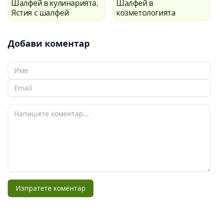
Шалфей в кулинарията.
Шалфей в
Ястия с шалфей
козметологията
Добави коментар
Вашето име
Вашият имейл
Вашият коментар
Изпратете коментар