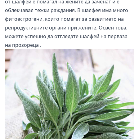
от шалфей е помагал на жените да заченат и е
облекчавал тежки раждания. В шалфея има много
фитоестрогени, които помагат за развитието на
репродуктивните органи при жените. Освен това,
можете успешно да отгледате
шалфей на перваза
на прозореца
.