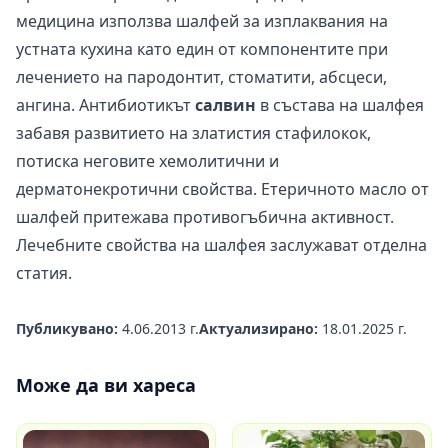
медицина използва шалфей за изплаквания на
устната кухина като един от компонентите при
лечението на пародонтит, стоматити, абсцеси,
ангина. Антибиотикът
салвин
в състава на шалфея
забавя развитието на златистия стафилокок,
потиска неговите хемолитични и
дерматонекротични свойства. Етеричното масло от
шалфей притежава противогъбична активност.
Лечебните свойства на шалфея
заслужават отделна
статия.
Публикувано:
4.06.2013 г.
Актуализирано:
18.01.2025 г.
Може да ви хареса