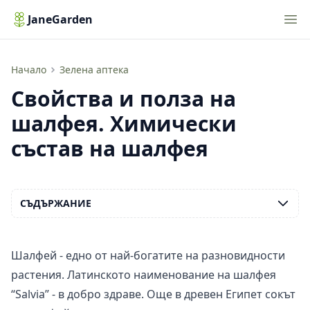
Nav
JaneGarden
Свойства и полза на шалфея. Химически състав на шалфея
Начало
Зелена аптека
Свойства и полза на
шалфея. Химически
състав на шалфея
СЪДЪРЖАНИЕ
Шалфей - едно от най-богатите на разновидности
растения. Латинското наименование на шалфея
“Salvia” - в добро здраве. Още в древен Египет сокът