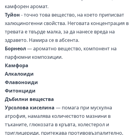
камфорен аромат.
Туйон
- точно това вещество, на което приписват
халюциногенни свойства. Неговата концентрация в
тревата е твърде малка, за да нанесе вреда на
здравето. Намира се в абсента.
Борнеол
— ароматно вещество, компонент на
парфюмни композиции.
Камфора
Алкалоиди
Флавоноиди
Фитонциди
Дъбилни вещества
Урсолова киселина
— помага при мускулна
атрофия, намалява количеството мазнини в
тъканите, глюкозата в кръвта, холестерол и
триглицериди, притежава противовъзпалително,