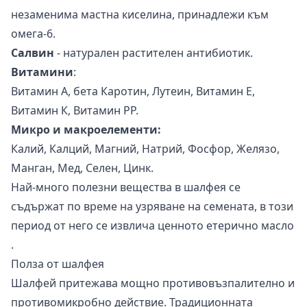
незаменима мастна киселина, принадлежи към
омега-6.
Салвин
- натурален растителен антибиотик.
Витамини
:
Витамин А, бета Каротин, Лутеин, Витамин Е,
Витамин К, Витамин РР.
Микро и макроелементи:
Калий, Калций, Магний, Натрий, Фосфор, Желязо,
Манган, Мед, Селен, Цинк.
Най-много полезни вещества в шалфея се
съдържат по време на узряване на семената, в този
период от него се извлича ценното
етерично масло
.
Полза от шалфея
Шалфей притежава мощно противовъзпалително и
противомикробно действие. Традиционната