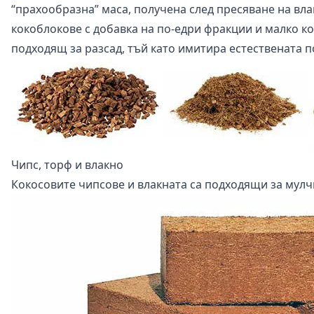
“прахообразна” маса, получена след пресяване на вла
кокоблокове с добавка на по-едри фракции и малко ко
подходящ за разсад, тъй като имитира естествената п
Чипс, торф и влакно
Кокосовите чипсове и влакната са подходящи за мулч