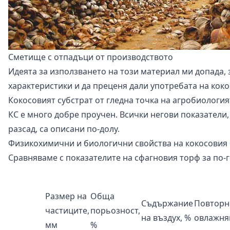
Сметище с отпадъци от производството
Идеята за използването на този материал ми допада, 
характеристики и да преценя дали употребата на коко
Кокосовият субстрат от гледна точка на агробиология
КС е много добре проучен. Всички негови показатели,
разсад, са описани по-долу.
Физикохимични и биологични свойства на кокосовия 
Сравняваме с показателите на сфагновия торф за по-
Размер на
Обща
Съдържание
Повторн
частиците,
порьозност,
на въздух, %
овлажня
мм
%