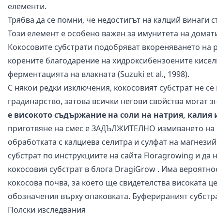
елементи.
Трябва да се помни, че недостигът на калций винаги 
Този елемент е особено важен за имунитета на домат
Кокосовите субстрати подобряват вкореняването на 
корените благодарение на хидроксибензоените кисели
ферментацията на влакната (Suzuki et al., 1998).
С някои редки изключения, кокосовият субстрат не с
градинарство, затова всички негови свойства могат з
е високото съдържание на соли на натрия, калия 
приготвяне на смес е ЗАДЪЛЖИТЕЛНО измиването на с
обработката с калциева селитра и сулфат на магнези
субстрат по инструкциите на сайта
Floragrowing
и да 
кокосовия субстрат в блога
DragiGrow
. Има вероятнос
кокосова почва, за което ще свидетелства високата ц
обозначения върху опаковката. Буферираният субстра
Полски изследвания