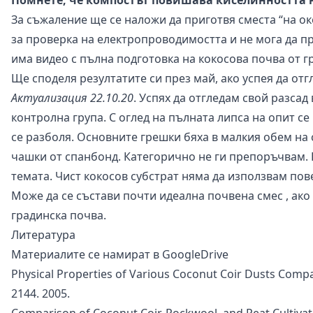
За съжаление ще се наложи да приготвя сместа “на ок
за проверка на електропроводимостта и не мога да пр
има видео с пълна подготовка на кокосова почва от г
Ще споделя резултатите си през май, ако успея да от
Актуализация 22.10.20
. Успях да отгледам свой разсад 
контролна група. С оглед на пълната липса на опит се
се разболя. Основните грешки бяха в малкия обем на 
чашки от спанбонд. Категорично не ги препоръчвам.
темата. Чист кокосов субстрат няма да използвам пов
Може да се състави
почти идеална почвена смес
, ако
градинска почва.
Литература
Материалите се намират в
GoogleDrive
Physical Properties of Various Coconut Coir Dusts Com
2144. 2005.
Comparison of Coconut Coir, Rockwool, and Peat Cultivat