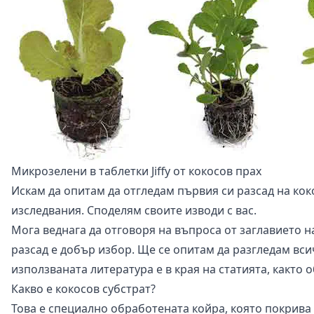
Микрозелени в таблетки Jiffy от кокосов прах
Искам да опитам да отгледам първия си разсад на кок
изследвания. Споделям своите изводи с вас.
Мога веднага да отговоря на въпроса от заглавието на 
разсад е добър избор. Ще се опитам да разгледам всич
използваната литература е в края на статията, както 
Какво е кокосов субстрат?
Това е специално обработената койра, която покрива 