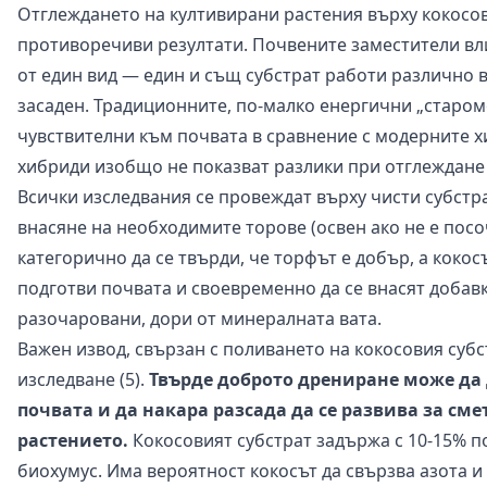
Отглеждането на култивирани растения върху кокосов
противоречиви резултати. Почвените заместители вл
от един вид — един и същ субстрат работи различно в
засаден. Традиционните, по-малко енергични „старом
чувствителни към почвата в сравнение с модерните х
хибриди изобщо не показват разлики при отглеждане 
Всички изследвания се провеждат върху чисти субстр
внасяне на необходимите торове (освен ако не е посо
категорично да се твърди, че торфът е добър, а кокос
подготви почвата и своевременно да се внасят добавк
разочаровани, дори от минералната вата.
Важен извод, свързан с поливането на кокосовия субс
изследване (5).
Твърде доброто дрениране може да 
почвата и да накара разсада да се развива за сме
растението.
Кокосовият субстрат задържа с 10-15% по
биохумус. Има вероятност кокосът да свързва азота и 