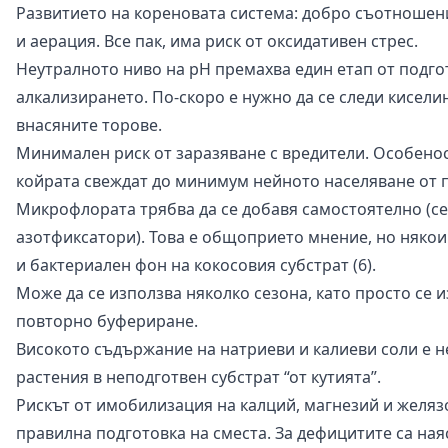
Развитието на кореновата система: добро съотношен
и аерация. Все пак, има риск от оксидативен стрес.
Неутралното ниво на рН премахва един етап от подго
алкализирането. По-скоро е нужно да се следи кисели
внасяните торове.
Минимален риск от заразяване с вредители. Особено
койрата свеждат до минимум нейното населяване от 
Микрофлората трябва да се добавя самостоятелно (се
азотфиксатори). Това е общоприето мнение, но някои
и бактериален фон на кокосовия субстрат (6).
Може да се използва няколко сезона, като просто се и
повторно буфериране.
Високото съдържание на натриеви и калиеви соли е 
растения в неподготвен субстрат “от кутията”.
Рискът от имобилизация на калций, магнезий и желяз
правилна подготовка на сместа. За дефицитите са ная