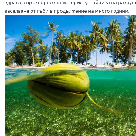
здрава, свръхпорьозна материя, устойчива на разруше
заселване от гъби в продължение на много години.