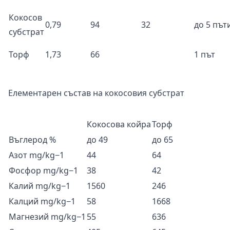
Кокосов
0,79
94
32
до 5 път
субстрат
Торф
1,73
66
1 път
Елементарен състав на кокосовия субстрат
Кокосова койра
Торф
Въглерод %
до 49
до 65
Азот mg/kg−1
44
64
Фосфор mg/kg−1
38
42
Калий mg/kg−1
1560
246
Калций mg/kg−1
58
1668
Магнезий mg/kg−1
55
636