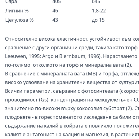
Сяра
405
645
Лигнин %
46
1,8-22
Целулоза %
43
до 15
Относително висока еластичност, устойчивост към ко
сравнение с други органични среди, такива като торф 
Leeuwen, 1995; Argo и Biernbaum, 1996). Нарастването
по-голямо, отколкото на торф и минерална вата (2).
В сравнение с минералната вата (МВ) и торфа, отглеж
високо усвояване на хранителни вещества от културит
Всички параметри, свързани с фотосинтезата (скорост
проводимост (Gs), концентрация на междуклетъчен CO2 
значително по-високи върху кокосовия субстрат (2). С
плодовете - в гореспоменатото изследване са били о
съдържание на калий в койрата е повлияло положите
калият е антагонист на калция и магнезия, в растения