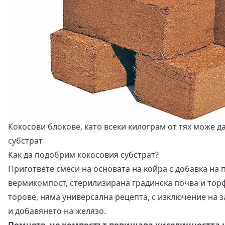
Кокосови блокове, като всеки килограм от тях може да
субстрат
Как да подобрим кокосовия субстрат?
Пригответе смеси на основата на койра с добавка на 
вермикомпост, стерилизирана градинска почва и торф
торове, няма универсална рецепта, с изключение на
и добавянето на желязо.
Помнете, че компостът повишава киселинността н