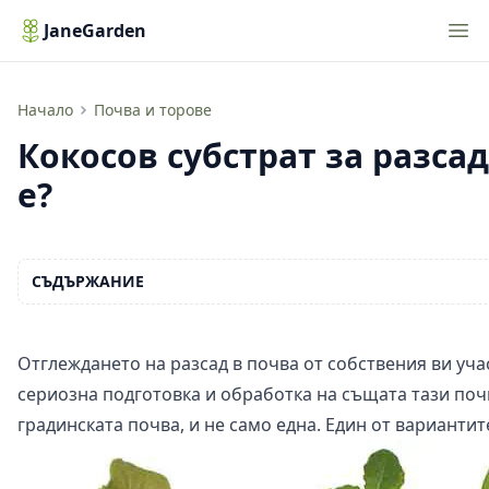
Nav
JaneGarden
Кокосов субстрат за разсад. Добър избор ли е?
Начало
Почва и торове
Кокосов субстрат за разса
е?
СЪДЪРЖАНИЕ
Отглеждането на разсад в почва от собствения ви уча
сериозна подготовка и обработка на същата тази поч
градинската почва, и не само една. Един от вариантит