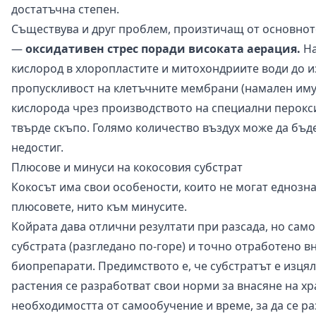
достатъчна степен.
Съществува и друг проблем, произтичащ от основнот
—
оксидативен стрес поради високата аерация.
На
кислород в хлоропластите и митохондриите води до и
пропускливост на клетъчните мембрани (намален имун
кислорода чрез производството на специални перокси
твърде скъпо. Голямо количество въздух може да бъде
недостиг.
Плюсове и минуси на кокосовия субстрат
Кокосът има свои особености, които не могат еднозн
плюсовете, нито към минусите.
Койрата дава отлични резултати при разсада, но сам
субстрата (разгледано по-горе) и точно отработено в
биопрепарати. Предимството е, че субстратът е изцяло
растения се разработват свои норми за внасяне на х
необходимостта от самообучение и време, за да се ра