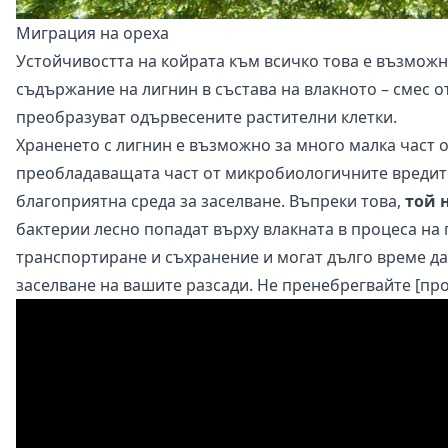
Миграция на ореха
Устойчивостта на койрата към всичко това е възможн
съдържание на лигнин в състава на влакното – смес от
преобразуват одървесените растителни клетки.
Храненето с лигнин е възможно за много малка част 
преобладаващата част от микробиологичните вредите
благоприятна среда за заселване. Въпреки това,
той 
бактерии лесно попадат върху влакната в процеса на 
транспортиране и съхранение и могат дълго време да
заселване на вашите разсади. Не пренебрегвайте [пр