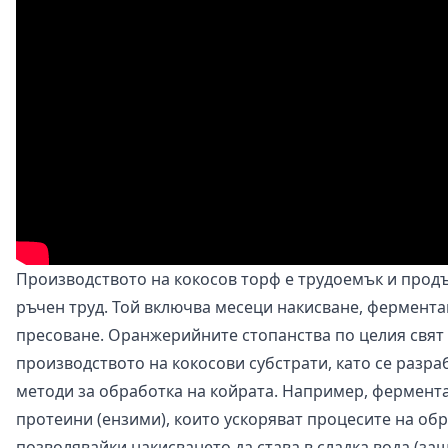
Производството на кокосов торф е трудоемък и продъ
ръчен труд. Той включва месеци накисване, фермента
пресоване. Оранжерийните стопанства по целия свят
производството на кокосови субстрати, като се разр
методи за обработка на койрата. Например, фермент
протеини (ензими), които ускоряват процесите на обр
позволявайки накисването да става в сладка вода (защ