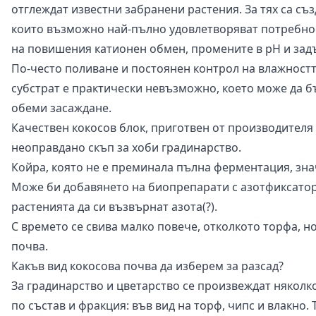
отглеждат известни забранени растения. За тях са с
които възможно най-пълно удовлетворяват потребност
на повишения катионен обмен, промените в pH и задъ
По-често поливане и постоянен контрол на влажностт
субстрат е практически невъзможно, което може да б
обеми засаждане.
Качествен кокосов блок, приготвен от производителя 
неоправдано скъп за хоби градинарство.
Койра, която не е преминала пълна ферментация, зна
Може би добавянето на биопрепарати с азотфиксато
растенията да си възвърнат азота(?).
С времето се свива малко повече, отколкото торфа, н
почва.
Какъв вид кокосова почва да изберем за разсад?
За градинарство и цветарство се произвеждат няколко
по състав и фракция: във вид на торф, чипс и влакно