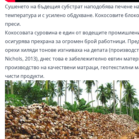
Сушенето на бъдещия субстрат наподобява печене на 
температура и с усилено обдухване. Кокосовите блок
преси.
Кокосовата суровина е един от водещите промишлени
осигурява прехрана за огромен брой работници. Пре
орехи хиляди тонове изгниваха на депата (производст
Nichols, 2013), днес това е забележително евтин мате
производство на качествени матраци, геотекстилни м
чисти продукти.