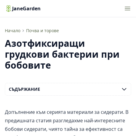
Nav
JaneGarden
Азотфиксиращи грудкови бактерии при бобовите
Начало
Почва и торове
Азотфиксиращи
грудкови бактерии при
бобовите
СЪДЪРЖАНИЕ
Допълнение към серията материали за сидерати. В
предишната статия разгледахме най-интересните
бобови сидерати, чиято тайна за ефективност са