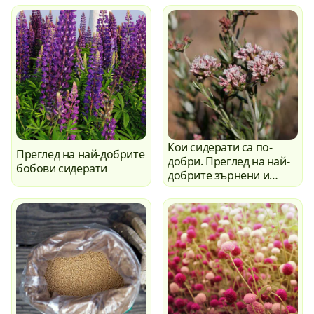
Кои сидерати са по-
Преглед на най-добрите
добри. Преглед на най-
бобови сидерати
добрите зърнени и
кръстоцветни култури.