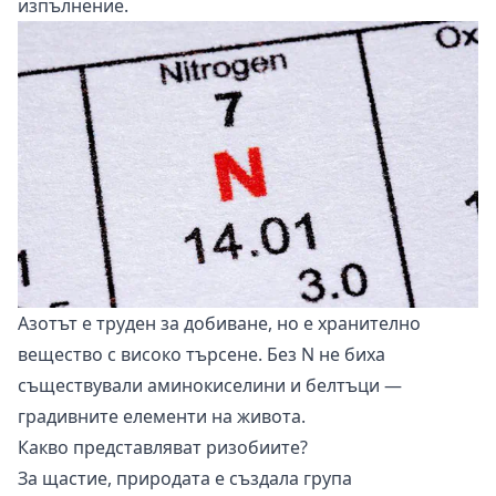
изпълнение.
Азотът е труден за добиване, но е хранително
вещество с високо търсене. Без N не биха
съществували аминокиселини и белтъци —
градивните елементи на живота.
Какво представляват ризобиите?
За щастие, природата е създала група