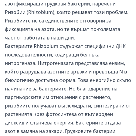
азотфиксиращи грудкови бактерии, наречени
Ризобии (Rhizobium), които решават този проблем.
Ризобиите не са единствените отговорни за
фиксацията на азота, но те вършат по-голямата
част от работата в наши дни.
Бактериите Rhizobium съдържат специфични ДНК
последователности, кодиращи белтъка
нитрогеназа. Нитрогеназата представлява ензим,
който разрушава азотните връзки и превръща N в
биологично достъпна форма. Това енергийно скъпо
начинание за бактериите. Но благодарение на
партньорските им отношения с растението,
ризобиите получават въглехидрати, синтезирани от
растенията чрез фотосинтеза от въглероден
диоксид и слънчева енергия. Бактериите отдават
азот в замяна на захари. Грудковите бактерии