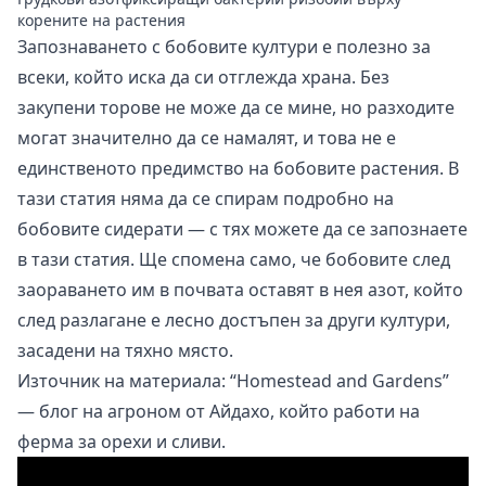
корените на растения
Запознаването с бобовите култури е полезно за
всеки, който иска да си отглежда храна. Без
закупени торове не може да се мине, но разходите
могат значително да се намалят, и това не е
единственото предимство на бобовите растения. В
тази статия няма да се спирам подробно на
бобовите сидерати — с тях можете да се запознаете
в
тази
статия. Ще спомена само, че бобовите след
заораването им в почвата оставят в нея азот, който
след разлагане е лесно достъпен за други култури,
засадени на тяхно място.
Източник на материала:
“Homestead and Gardens”
— блог на агроном от Айдахо, който работи на
ферма за орехи и сливи.