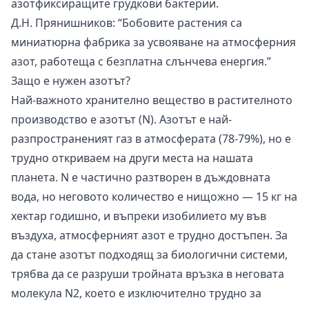
азотфиксиращите грудкови бактерии.
Д.Н. Прянишников: “Бобовите растения са
миниатюрна фабрика за усвояване на атмосферния
азот, работеща с безплатна слънчева енергия.”
Защо е нужен азотът?
Най-важното хранително вещество в растителното
производство е азотът (N). Азотът е най-
разпространеният газ в атмосферата (78-79%), но е
трудно откриваем на други места на нашата
планета. N е частично разтворен в дъждовната
вода, но неговото количество е нищожно — 15 кг на
хектар годишно, и въпреки изобилието му във
въздуха, атмосферният азот е трудно достъпен. За
да стане азотът подходящ за биологични системи,
трябва да се разруши тройната връзка в неговата
молекула N2, което е изключително трудно за