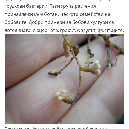
грудкови бактерии. Тази група растения
принадлежи към ботаническото семейство на
бобовите. Добри примери за бобови култури са
детелината, люцерната, грахът, фасулът, фъстъците.
Грудкови азотфиксиращи бактерии ризобии върху