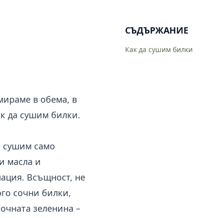
СЪДЪРЖАНИЕ
Как да сушим билки
мираме в обема, в
ак да сушим билки.
е сушим само
и масла и
ация. Всъщност, не
ого сочни билки,
сочната зеленина –