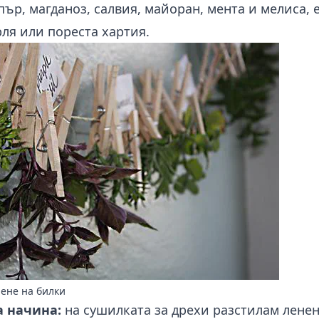
пър, магданоз, салвия, майоран, мента и мелиса, 
ля или пореста хартия.
шене на билки
а начина:
на сушилката за дрехи разстилам ленен