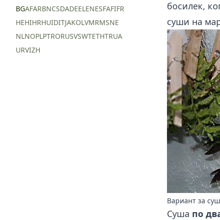
босилек, ко
BG
AF
AR
BN
CS
DA
DE
EL
EN
ES
FA
FI
FR
суши на мар
HE
HI
HR
HU
ID
IT
JA
KO
LV
MR
MS
NE
NL
NO
PL
PT
RO
RU
SV
SW
TE
TH
TR
UA
UR
VI
ZH
Вариант за су
Суша
по дв