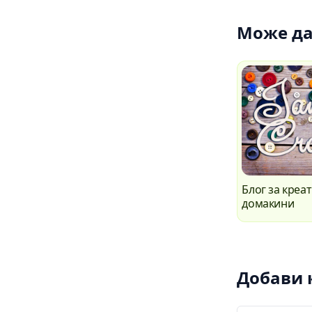
Може да
Блог за креа
домакини
Добави 