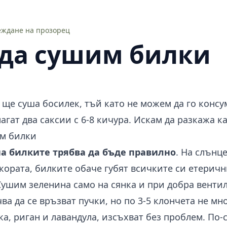
еждане на прозорец
 да сушим билки
 ще суша босилек, тъй като не можем да го консу
агат два саксии с 6-8 кичура. Искам да разкажа к
им билки
а билките трябва да бъде правилно
. На слънц
кората, билките обаче губят всичките си етеричн
ушим зеленина само на сянка и при добра вентил
ва да се връзват пучки, но по 3-5 клончета не мн
а, риган и лавандула, изсъхват без проблем. По-