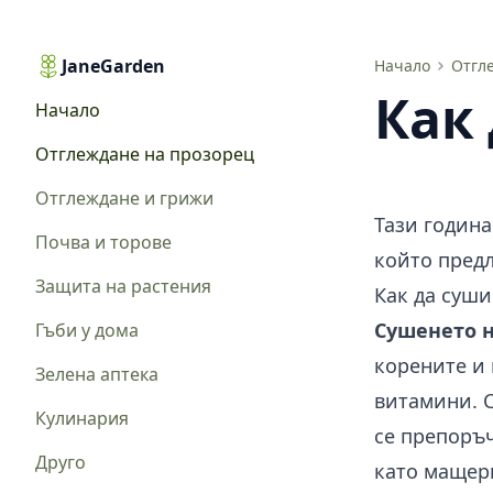
JaneGarden
Как да сушим билки
Начало
Отгл
Как
Начало
Отглеждане на прозорец
Отглеждане и грижи
Тази година
Почва и торове
който предл
Защита на растения
Как да суш
Сушенето н
Гъби у дома
корените и 
Зелена аптека
витамини. С
Кулинария
се препоръч
Друго
като мащерк