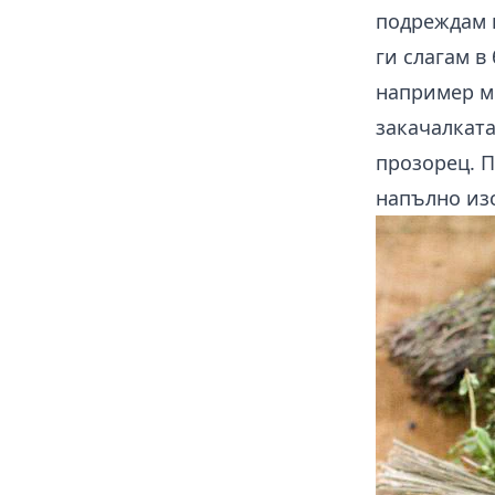
подреждам к
ги слагам в
например ме
закачалката
прозорец. П
напълно изс