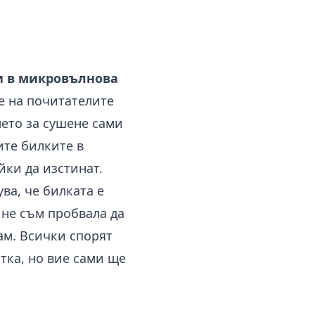
и в микровълнова
е на почитателите
мето за сушене сами
ите билките в
йки да изстинат.
ува, че билката е
е не съм пробвала да
ам. Всички спорят
тка, но вие сами ще