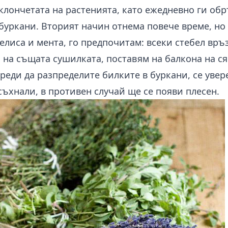
лончетата на растенията, като ежедневно ги обр
 буркани. Вторият начин отнема повече време, но
лиса и мента, го предпочитам: всеки стебел връз
 на същата сушилката, поставям на балкона на ся
реди да разпределите билките в буркани, се увере
ъхнали, в противен случай ще се появи плесен.