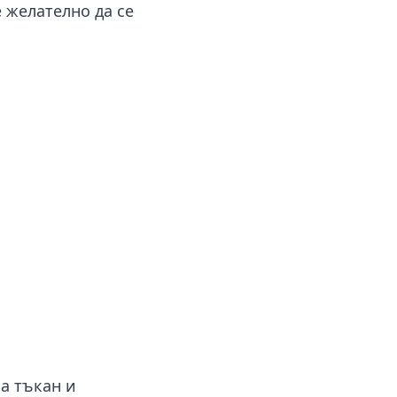
е желателно да се
а тъкан и