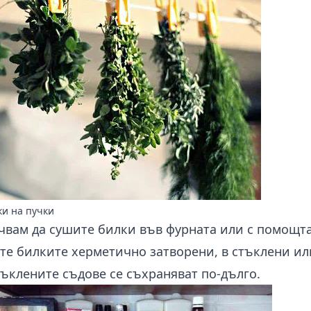
ки на пучки
чвам да сушите билки във фурната или с помощта
те билките херметично затворени, в стъклени и
тъклените съдове се съхраняват по-дълго.