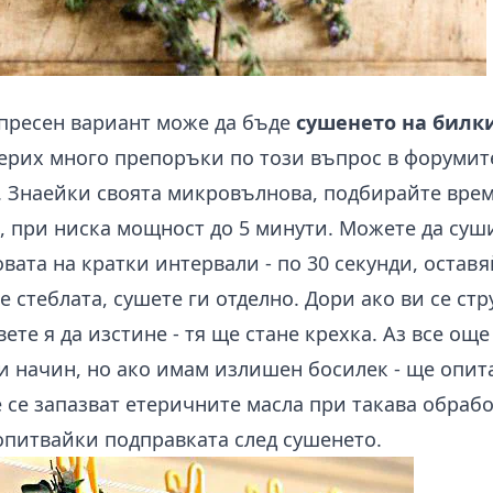
спресен вариант може да бъде
сушенето на билк
рих много препоръки по този въпрос в форумит
). Знаейки своята микровълнова, подбирайте вре
и, при ниска мощност до 5 минути. Можете да суш
ата на кратки интервали - по 30 секунди, оставя
 стеблата, сушете ги отделно. Дори ако ви се стр
вете я да изстине - тя ще стане крехка. Аз все ощ
и начин, но ако имам излишен босилек - ще опит
 се запазват етеричните масла при такава обрабо
опитвайки подправката след сушенето.