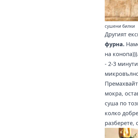
сушени билки
Другият ек
фурна.
Наме
на конопа))
- 2-3 минут
микровълнов
Премахвайте
мокра, оста
суша по тоз
колко добре
разберете, 