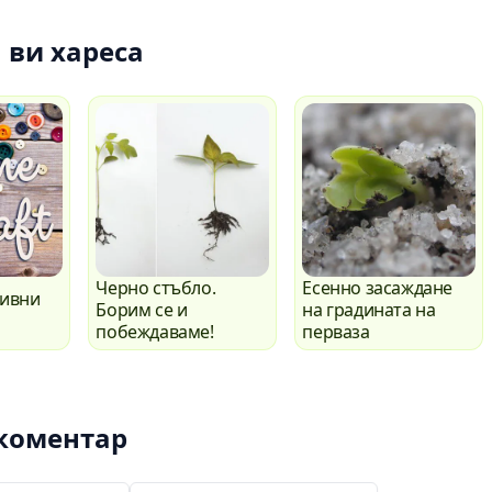
 ви хареса
Черно стъбло.
Есенно засаждане
тивни
Борим се и
на градината на
побеждаваме!
перваза
коментар