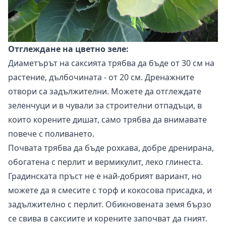
Отглеждане на цветно зеле:
Диаметърът на саксията трябва да бъде от 30 см на
растение, дълбочината - от 20 см. Дренажните
отвори са задължителни. Можете да отглеждате
зеленчуци и в чували за строителни отпадъци, в
които корените дишат, само трябва да внимавате
повече с поливането.
Почвата трябва да бъде рохкава, добре дренирана,
обогатена с перлит и вермикулит, леко глинеста.
Градинската пръст не е най-добрият вариант, но
можете да я смесите с торф и кокосова присадка, и
задължително с перлит. Обикновената земя бързо
се свива в саксиите и корените започват да гният.