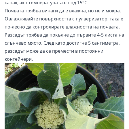
капак, ако температурата е под 15°С.
Почвата трябва винаги да е влажна, но не и мокра.
Овлажнявайте повърхността с пулверизатор, така е
по-лесно да контролирате влажността на почвата.
Разсадът трябва да покълне до първите 4-5 листа на
слънчево място. След като достигне 5 сантиметра,
разсадът може да се премести в постоянни
контейнери.