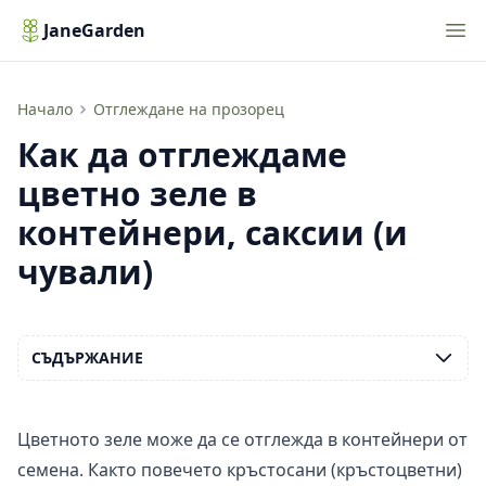
Nav
JaneGarden
Как да отглеждаме цветно зеле вкъщи
Начало
Отглеждане на прозорец
Как да отглеждаме
цветно зеле в
контейнери, саксии (и
чували)
СЪДЪРЖАНИЕ
Цветното зеле може да се отглежда в контейнери от
семена. Както повечето кръстосани (кръстоцветни)