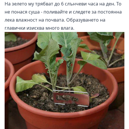
На зелето му трябват до 6 слънчеви часа на ден. То
не понася суша - поливайте и следете за постоянна
лека влажност на почвата. Образуването на
главички изисква много влага.