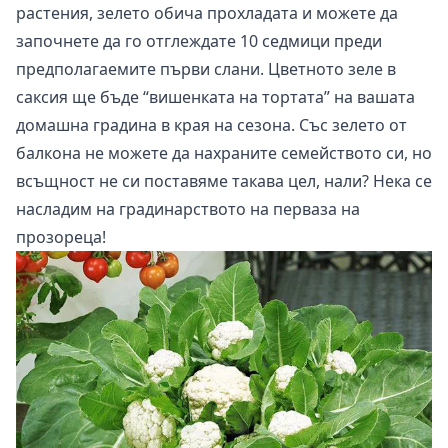
растения, зелето обича прохладата и можете да
започнете да го отглеждате 10 седмици преди
предполагаемите първи слани. Цветното зеле в
саксия ще бъде “вишенката на тортата” на вашата
домашна градина в края на сезона. Със зелето от
балкона не можете да нахраните семейството си, но
всъщност не си поставяме такава цел, нали? Нека се
насладим на градинарството на перваза на
прозореца!