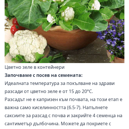
Цветно зеле в контейнери
Започваме с посев на семената:
Идеалната температура за покълване на здрави
разсади от цветно зеле е от 15 до 20°С.
Разсадът не е капризен към почвата, на този етап е
важна само киселинността (6.5-7). Напълнете
саксиите за разсад с почва и закрийте 4 семенца на
сантиметър дълбочина. Можете да покриете с