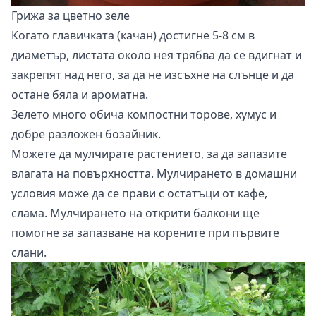
Грижа за цветно зеле
Когато главичката (качан) достигне 5-8 см в
диаметър, листата около нея трябва да се вдигнат и
закрепят над него, за да не изсъхне на слънце и да
остане бяла и ароматна.
Зелето много обича компостни торове, хумус и
добре разложен бозайник.
Можете да мулчирате растението, за да запазите
влагата на повърхността. Мулчирането в домашни
условия може да се прави с остатъци от кафе,
слама. Мулчирането на открити балкони ще
помогне за запазване на корените при първите
слани.