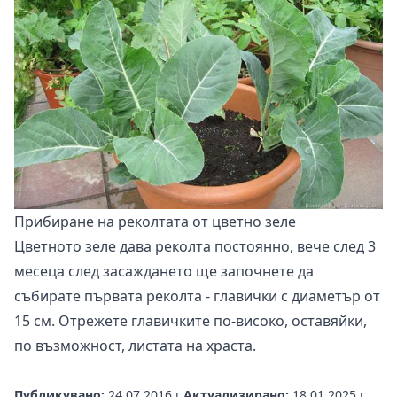
Прибиране на реколтата от цветно зеле
Цветното зеле дава реколта постоянно, вече след 3
месеца след засаждането ще започнете да
събирате първата реколта - главички с диаметър от
15 см. Отрежете главичките по-високо, оставяйки,
по възможност, листата на храста.
Публикувано:
24.07.2016 г.
Актуализирано:
18.01.2025 г.