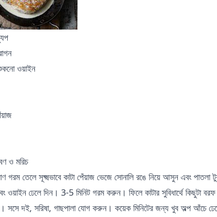
যুপ
্রাগন
শুকনো ওয়াইন
য়াজ
লবণ ও মরিচ
ণ গরম তেলে সূক্ষ্মভাবে কাটা পেঁয়াজ ভেজে সোনালি রঙে নিয়ে আসুন এবং পাতলা 
এবং ওয়াইন ঢেলে দিন। 3-5 মিনিট গরম করুন। ফিলে কাটার সুবিধার্থে কিছুটা বরফ
ন। সসে দই, সরিষা, গাছপালা যোগ করুন। কয়েক মিনিটের জন্য খুব অল্প আঁচে ঢেক