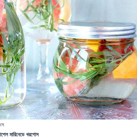
াংস
আপেল মারিনেডে খরগোস