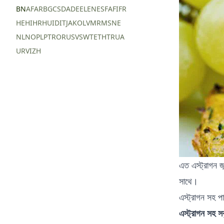
BN
AF
AR
BG
CS
DA
DE
EL
EN
ES
FA
FI
FR
HE
HI
HR
HU
ID
IT
JA
KO
LV
MR
MS
NE
NL
NO
PL
PT
RO
RU
SV
SW
TE
TH
TR
UA
UR
VI
ZH
এত এস্ট্রাগন জ
সাথে।
এস্ট্রাগন সহ পা
এস্ট্রাগন সহ 