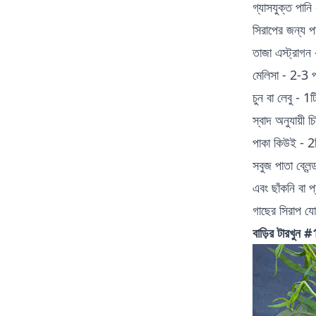
গ্যাসযুক্ত পানি
সিরাপের জন্য প
তাজা এস্ট্রাগন 
মেলিসা - 2-3 প
চুন বা লেবু - 1ট
স্বাদ অনুযায়ী চি
পাকা কিউই - 2
সবুজ পাতা ব্লে
এবং ছাঁকনি বা 
গাছের সিরাপ যো
বাড়ির টারখুন #