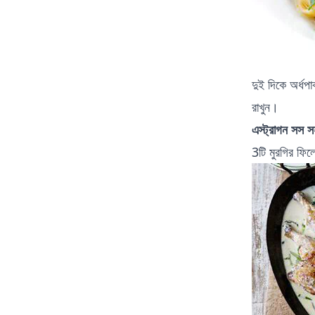
দুই দিকে অর্ধপ
রাখুন।
এস্ট্রাগন সস স
3টি মুরগির ফিল