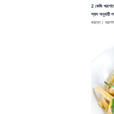
2 কেজি খরগোসের
স্বাদ অনুযায়ী
করবেন। খরগোস