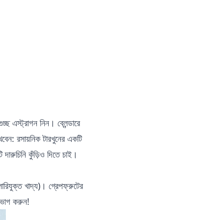
চ্ছ এস্ট্রাগন নিন। ব্লেন্ডারে
খবেন: রসায়নিক টারখুনের একটি
দারুচিনি কুঁড়িও দিতে চাই।
লোরিযুক্ত খাদ্য)। গ্রেপফ্রুটের
পভোগ করুন!