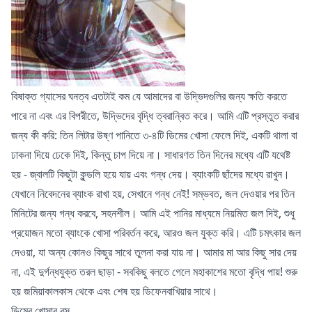
বিষাক্ত গ্যাসের ঘনত্ব এতটাই কম যে আমাদের বা উদ্ভিদগুলির জন্য ক্ষতি করতে
পারে না এবং এর বিপরীতে, উদ্ভিদের বৃদ্ধি ত্বরান্বিত করে। আমি এটি প্রস্তুত করার
জন্য কী করি: তিন লিটার উষ্ণ পানিতে ৩-৪টি ডিমের খোসা ফেলে দিই, একটি থালা বা
ঢাকনা দিয়ে ঢেকে দিই, কিন্তু চাপ দিয়ে না। সাধারণত তিন দিনের মধ্যে এটি যথেষ্ট
হয় - জ্বালটি কিছুটা কুন্ডলি হয়ে যায় এবং গন্ধ দেয়। ব্যাংকটি ছাঁদের মধ্যে রাখুন।
যেখানে নিবেদনের ব্যাংক রাখা হয়, সেখানে গন্ধ নেই! সম্ভবত, জল দেওয়ার পর তিন
মিনিটের জন্য গন্ধ করবে, সহনশীল। আমি এই পানির মাধ্যমে নিয়মিত জল দিই, শুধু
প্রয়োজন মতো ব্যাংকে খোসা পরিবর্তন করে, আরও জল যুক্ত করি। এটি চমৎকার জল
দেওয়া, যা অন্য কোনও কিছুর সাথে তুলনা করা যায় না। আমার মা আর কিছু সার দেয়
না, এই দুর্গন্ধযুক্ত তরল ছাড়া - সবকিছু বলতে গেলে মহাকাশের মতো বৃদ্ধি পায়! শুরু
হয় জমিয়াকালকাস থেকে এবং শেষ হয় ডিফেনবাখিয়ার সাথে।
ডিমের খোসার রস