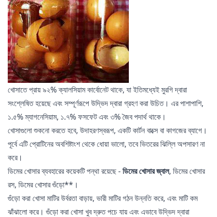
খোসাতে প্রায় ৯২% ক্যালসিয়াম কার্বোনেট থাকে, যা ইতিমধ্যেই মুরগি দ্বারা
সংশ্লেষিত হয়েছে এবং সম্পূর্ণরূপে উদ্ভিদ দ্বারা গ্রহণ করা উচিত। এর পাশাপাশি,
১.৫% ম্যাগনেসিয়াম, ১.৭% ফসফেট এবং ৩% জৈব পদার্থ থাকে।
খোসাগুলো শুকনো করতে হবে, উদাহরণস্বরূপ, একটি কার্টন বাক্সে বা কাগজের ব্যাগে।
পূর্বে এটি প্রোটিনের অবশিষ্টাংশ থেকে ধোয়া ভালো, তবে ভিতরের ঝিল্লি অপসারণ না
করে।
ডিমের খোসার ব্যবহারের কয়েকটি পন্থা রয়েছে -
ডিমের খোসার জ্বাল
, ডিমের খোসার
রস, ডিমের খোসার গুঁড়ো**।
গুঁড়ো করা খোসা মাটির উর্বরতা বাড়ায়, ভারী মাটির গঠন উন্নতি করে, এবং মাটি কম
ঝাঁঝালো করে। গুঁড়ো করা খোসা খুব দ্রুত পচে যায় এবং এভাবে উদ্ভিদ দ্বারা