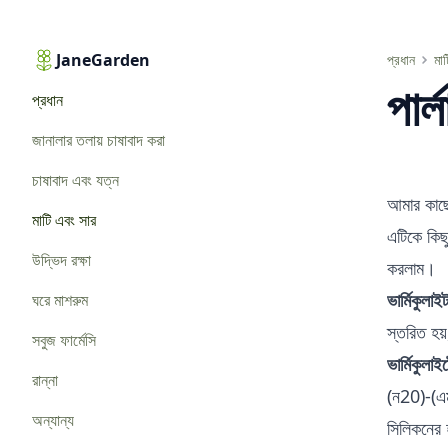
JaneGarden
পার্লাইট এবং ভার্মিকুলাইট বাড়ির উদ্যানের জন্য
প্রধান
মা
পার্
প্রধান
জানালার তলায় চাষাবাদ করা
চাষাবাদ এবং যত্ন
আমার কাছে
মাটি এবং সার
এটিকে কিছু
উদ্ভিদ রক্ষা
করলাম।
ভার্মিকুলাই
ঘরে মাশরুম
স্তরিত হয
সবুজ ফার্মেসি
ভার্মিকুলাই
রান্না
(ন20)-(এম
অন্যান্য
সিলিকনের 