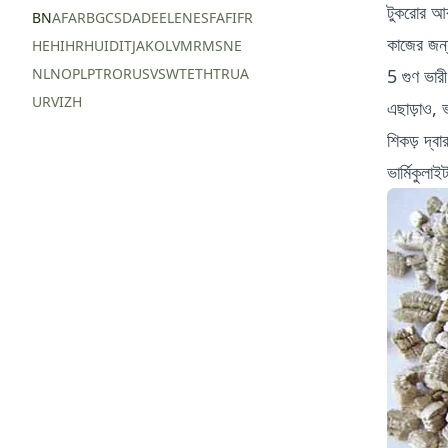
টুকরোর আকা
BN
AF
AR
BG
CS
DA
DE
EL
EN
ES
FA
FI
FR
কাজের জন্
HE
HI
HR
HU
ID
IT
JA
KO
LV
MR
MS
NE
NL
NO
PL
PT
RO
RU
SV
SW
TE
TH
TR
UA
5 গুণ ভার
UR
VI
ZH
এছাড়াও, ভ
শিকড় দ্বা
ভার্মিকুলা