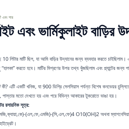
টি এবং সার
লাইট এবং ভার্মিকুলাইট বাড়ির উ
 10 লিটার মাটি ছিল, যা আমি বাড়ির উদ্যানের জন্য ব্যবহার করতে চাইছিলাম। এট
 “হালকা” করতে হবে। মাটির মিশ্রণের উপর তথ্য খুঁজছিলাম এবং প্ল্যান্টের জন্য পা
ট
কী? এটি একটি খনিজ, যা 900 ডিগ্রি সেলসিয়াস পর্যন্ত বিশেষ কনভেয়র চুল্লিতে 
়, পাস্তার মতো দেখতে হয় এবং পরে বিভিন্ন আকারের টুকরোতে ভাঙা হয়।
টের রসায়নিক সূত্র:
জি,ক্যায়া,কে)-(এল,ফে,এমজি)-(সি,এল,ফে)4 O10(OH)2 অথবা ম্যাগনেসিয়াম-অ
হাইড্রেট।