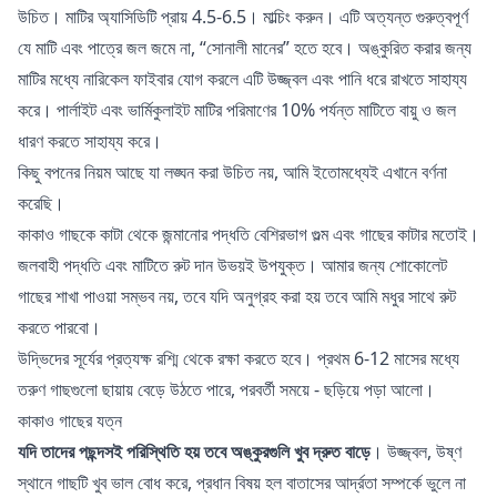
উচিত। মাটির অ্যাসিডিটি প্রায় 4.5-6.5। মাল্চিং করুন। এটি অত্যন্ত গুরুত্বপূর্ণ
যে মাটি এবং পাত্রে জল জমে না, “সোনালী মানের” হতে হবে। অঙ্কুরিত করার জন্য
মাটির মধ্যে নারিকেল ফাইবার যোগ করলে এটি উজ্জ্বল এবং পানি ধরে রাখতে সাহায্য
করে।
পার্লাইট এবং ভার্মিকুলাইট
মাটির পরিমাণের 10% পর্যন্ত মাটিতে বায়ু ও জল
ধারণ করতে সাহায্য করে।
কিছু বপনের নিয়ম আছে যা লঙ্ঘন করা উচিত নয়, আমি ইতোমধ্যেই
এখানে
বর্ণনা
করেছি।
কাকাও গাছকে কাটা থেকে জন্মানোর পদ্ধতি বেশিরভাগ গুল্ম এবং গাছের কাটার মতোই।
জলবাহী পদ্ধতি এবং মাটিতে রুট দান উভয়ই উপযুক্ত। আমার জন্য শোকোলেট
গাছের শাখা পাওয়া সম্ভব নয়, তবে যদি অনুগ্রহ করা হয় তবে আমি মধুর সাথে রুট
করতে পারবো।
উদ্ভিদের সূর্যের প্রত্যক্ষ রশ্মি থেকে রক্ষা করতে হবে। প্রথম 6-12 মাসের মধ্যে
তরুণ গাছগুলো ছায়ায় বেড়ে উঠতে পারে, পরবর্তী সময়ে - ছড়িয়ে পড়া আলো।
কাকাও গাছের যত্ন
যদি তাদের পছন্দসই পরিস্থিতি হয় তবে অঙ্কুরগুলি খুব দ্রুত বাড়ে
। উজ্জ্বল, উষ্ণ
স্থানে গাছটি খুব ভাল বোধ করে, প্রধান বিষয় হল বাতাসের আর্দ্রতা সম্পর্কে ভুলে না