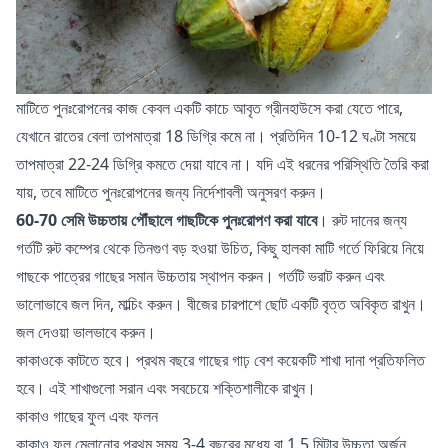
মাটিতে পুনঃরোপনের কাজ কেবল একটি কাচে আবৃত গ্রীনহাউসে করা যেতে পারে,
যেখানে রাতের বেলা তাপমাত্রা 18 ডিগ্রি কমে না। প্রতিদিন 10-12 ঘণ্টা সময়ে
তাপমাত্রা 22-24 ডিগ্রি কমতে দেয়া যাবে না। যদি এই ধরনের পরিস্থিতি তৈরি করা
যায়, তবে মাটিতে পুনঃরোপনের জন্য নির্দেশাবলী অনুসরণ করুন।
60-70 সেমি উচ্চতায় পৌঁছালে গাছটিকে পুনঃরোপণ করা যাবে
। রুট দানের জন্য
গর্তটি রুট কম্পের থেকে তিনগুণ বড় হওয়া উচিত, কিছু হালকা মাটি গর্তে ফিরিয়ে নিয়ে
গাছকে পাত্রের গাছের সমান উচ্চতায় স্থাপন করুন। গর্তটি ভরাট করুন এবং
ভালোভাবে জল দিন, মাল্চিং করুন। বীজের চারপাশে ছোট একটি বৃত্ত অবিকৃত রাখুন।
জল দেওয়া ভালভাবে করুন।
কাকাওকে কাটতে হবে। প্রথম বছরে গাছের গাঢ় বেশ কয়েকটি শাখা দানা প্রতিফলিত
হবে। এই শাখাগুলো সরান এবং সবচেয়ে শক্তিশালীকে রাখুন।
কাকাও গাছের ফুল এবং ফলন
কাকাও ফুল মেলানোর প্রথম সময় 3-4 বছরের মধ্যে বা 1.5 মিটার উচ্চতা অর্জন