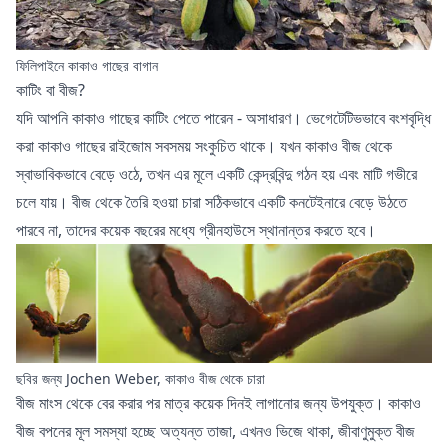
ফিলিপাইনে কাকাও গাছের বাগান
কাটিং বা বীজ?
যদি আপনি কাকাও গাছের কাটিং পেতে পারেন - অসাধারণ। ভেগেটেটিভভাবে বংশবৃদ্ধি
করা কাকাও গাছের রাইজোম সবসময় সংকুচিত থাকে। যখন কাকাও বীজ থেকে
স্বাভাবিকভাবে বেড়ে ওঠে, তখন এর মূলে একটি কেন্দ্রবিন্দু গঠন হয় এবং মাটি গভীরে
চলে যায়। বীজ থেকে তৈরি হওয়া চারা সঠিকভাবে একটি কনটেইনারে বেড়ে উঠতে
পারবে না, তাদের কয়েক বছরের মধ্যে গ্রীনহাউসে স্থানান্তর করতে হবে।
ছবির জন্য Jochen Weber, কাকাও বীজ থেকে চারা
বীজ মাংস থেকে বের করার পর মাত্র কয়েক দিনই লাগানোর জন্য উপযুক্ত। কাকাও
বীজ বপনের মূল সমস্যা হচ্ছে অত্যন্ত তাজা, এখনও ভিজে থাকা, জীবাণুমুক্ত বীজ