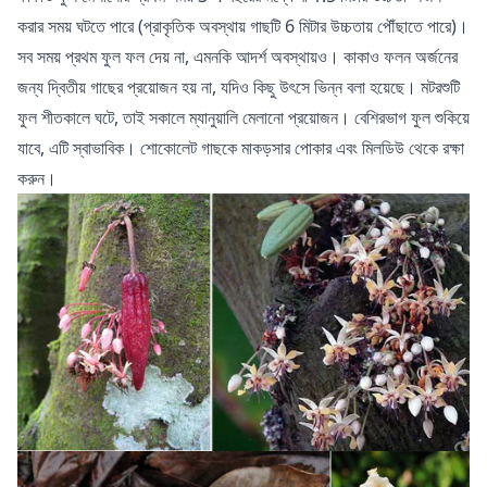
করার সময় ঘটতে পারে (প্রাকৃতিক অবস্থায় গাছটি 6 মিটার উচ্চতায় পৌঁছাতে পারে)।
সব সময় প্রথম ফুল ফল দেয় না, এমনকি আদর্শ অবস্থায়ও। কাকাও ফলন অর্জনের
জন্য দ্বিতীয় গাছের প্রয়োজন হয় না, যদিও কিছু উৎসে ভিন্ন বলা হয়েছে। মটরশুটি
ফুল শীতকালে ঘটে, তাই সকালে ম্যানুয়ালি মেলানো প্রয়োজন। বেশিরভাগ ফুল শুকিয়ে
যাবে, এটি স্বাভাবিক। শোকোলেট গাছকে মাকড়সার পোকার এবং মিলডিউ থেকে রক্ষা
করুন।