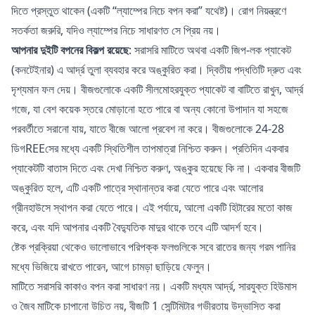
দিতে প্রস্তুত থাকেন (একটি “ল্যাম্পের নিচে বপন করা” যথেষ্ট)। রোগ নিয়ন্ত্রণে
সতর্কতা জরুরি, যদিও ল্যাম্পের নিচে সাধারণত সে প্রিয় নয়।
আপনার দুইটি বপনের বিকল্প রয়েছে
: সরাসরি মাটিতে অথবা একটি জিপ-লক প্যাকেট
(কনটেইনার) এ আর্দ্র তুলা ব্যবহার করে অঙ্কুরিত করা। দ্বিতীয় পদ্ধতিটি দ্রুত এবং
দৃশ্যমান ফল দেয়। বীজগুলোকে একটি সীলমোহরযুক্ত প্যাকেট বা বাটিতে রাখুন, আর্দ্র
গজে, যা বেশ কয়েক স্তরে মোড়ানো হতে পারে বা অন্য কোনো উপাদান যা সহজে
পরবর্তীতে সরানো যায়, যাতে বীজে আলো প্রবেশ না করে। বীজগুলোকে 24-28
ডিগREEসের মধ্যে একটি স্থিতিশীল তাপমাত্রা নিশ্চিত করুন। প্রতিদিন একবার
প্যাকেটটি বাতাস দিতে এবং দেখা নিশ্চিত করুণ, অঙ্কুর হয়েছে কি না। একবার বীজটি
অঙ্কুরিত হলে, এটি একটি পাত্রে স্থানান্তর করা যেতে পারে এবং আলোর
গ্রীনহাউসে স্থাপন করা যেতে পারে। এই পর্যায়ে, আলো একটি হিটারের মতো কাজ
করে, এবং যদি আপনার একটি বৈদ্যুতিক মাদুর থাকে তবে এটি আদর্শ হবে।
ষ্টেক প্রক্রিয়া থেকেও ভালোভাবে পরিপক্ক ফলগুলিকে সবে রাতের জন্য গরম পানির
মধ্যে ভিজিয়ে রাখতে পারেন, আগে চামড়া ছাড়িয়ে ফেলুন।
মাটিতে সরাসরি কাকাও বপন করা সাধারণ নয়। একটি মধ্যম আর্দ্র, সারযুক্ত হিউমাস
ও জৈব মাটিকে চাপানো উচিত নয়, বীজটি 1 সেন্টিমিটার গভীরতায় উদ্ভাসিত করা