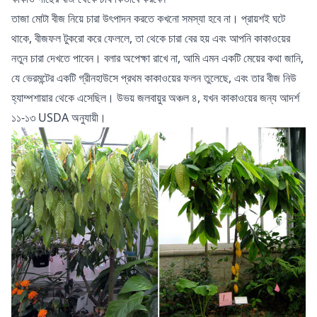
তাজা মোটা বীজ নিয়ে চারা উৎপাদন করতে কখনো সমস্যা হবে না। প্রায়শই ঘটে
থাকে, বীজফল টুকরো করে ফেললে, তা থেকে চারা বের হয় এবং আপনি কাকাওয়ের
নতুন চারা দেখতে পাবেন। বলার অপেক্ষা রাখে না, আমি এমন একটি মেয়ের কথা জানি,
যে ভেরমন্টের একটি গ্রীনহাউসে প্রথম কাকাওয়ের ফলন তুলেছে, এবং তার বীজ নিউ
হ্যাম্পশায়ার থেকে এসেছিল। উভয় জলবায়ুর অঞ্চল ৪, যখন কাকাওয়ের জন্য আদর্শ
১১-১৩ USDA অনুযায়ী।