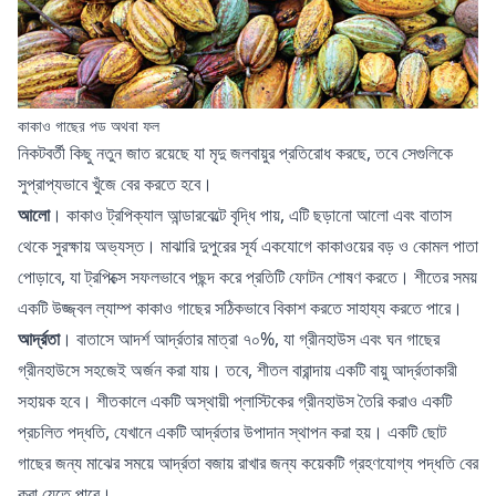
কাকাও গাছের পড অথবা ফল
নিকটবর্তী কিছু নতুন জাত রয়েছে যা মৃদু জলবায়ুর প্রতিরোধ করছে, তবে সেগুলিকে
সুপ্রাপ্যভাবে খুঁজে বের করতে হবে।
আলো
। কাকাও ট্রপিক্যাল আন্ডারবেল্টে বৃদ্ধি পায়, এটি ছড়ানো আলো এবং বাতাস
থেকে সুরক্ষায় অভ্যস্ত। মাঝারি দুপুরের সূর্য একযোগে কাকাওয়ের বড় ও কোমল পাতা
পোড়াবে, যা ট্রপিক্সে সফলভাবে পছন্দ করে প্রতিটি ফোটন শোষণ করতে। শীতের সময়
একটি উজ্জ্বল ল্যাম্প কাকাও গাছের সঠিকভাবে বিকাশ করতে সাহায্য করতে পারে।
আর্দ্রতা
। বাতাসে আদর্শ আর্দ্রতার মাত্রা ৭০%, যা গ্রীনহাউস এবং ঘন গাছের
গ্রীনহাউসে সহজেই অর্জন করা যায়। তবে, শীতল বারান্দায় একটি বায়ু আর্দ্রতাকারী
সহায়ক হবে। শীতকালে একটি অস্থায়ী প্লাস্টিকের গ্রীনহাউস তৈরি করাও একটি
প্রচলিত পদ্ধতি, যেখানে একটি আর্দ্রতার উপাদান স্থাপন করা হয়। একটি ছোট
গাছের জন্য মাঝের সময়ে আর্দ্রতা বজায় রাখার জন্য কয়েকটি গ্রহণযোগ্য পদ্ধতি বের
করা যেতে পারে।