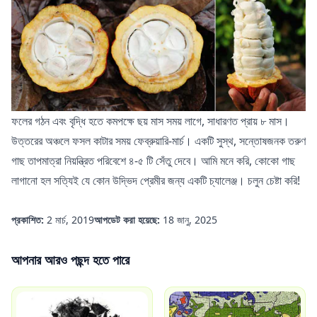
ফলের গঠন এবং বৃদ্ধি হতে কমপক্ষে ছয় মাস সময় লাগে, সাধারণত প্রায় ৮ মাস।
উত্তরের অঞ্চলে ফসল কাটার সময় ফেব্রুয়ারি-মার্চ। একটি সুস্থ, সন্তোষজনক তরুণ
গাছ তাপমাত্রা নিয়ন্ত্রিত পরিবেশে ৪-৫ টি সেঁতু দেবে। আমি মনে করি, কোকো গাছ
লাগানো হল সত্যিই যে কোন উদ্ভিদ প্রেমীর জন্য একটি চ্যালেঞ্জ। চলুন চেষ্টা করি!
প্রকাশিত:
2 মার্চ, 2019
আপডেট করা হয়েছে:
18 জানু, 2025
আপনার আরও পছন্দ হতে পারে