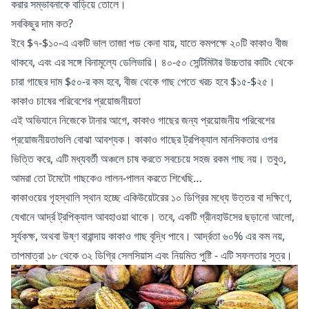
করার সম্ভাবনাকে বাড়িয়ে তোলে।
সবকিছুর দাম কত?
ইবে $৭-$১০-এ একটি ভাল তাজা পড কেনা যায়, যাতে কমপক্ষে ২০টি কাকাও বীজ
থাকবে, এবং এর সঙ্গে বিনামূল্যে ডেলিভারি। ৪০-৫০ সেন্টিমিটার উচ্চতার কাটিং থেকে
চারা গাছের দাম $৫০-র কম হবে, বীজ থেকে গাছ পেতে খরচ হবে $১৫-$২৫।
কাকাও চাষের পরিবেশের প্রয়োজনীয়তা
এই অভিযানে নিজেকে টানার আগে, কাকাও গাছের জন্য প্রয়োজনীয় পরিবেশের
প্রয়োজনীয়তাগুলি বোঝা আবশ্যক। কাকাও গাছের ট্রপিক্যাল মানসিকতার ওপর
ভিত্তি করে, এটি মধ্যবর্তী অঞ্চলে চাষ করতে সবচেয়ে সহজ রকম গাছ নয়। তবুও,
আমরা তো টমেটো গাছকেও লালন-পালন করতে শিখেছি…
কাকাওয়ের গৃহস্থালি স্থান হচ্ছে একিউয়েটরের ১০ ডিগ্রির মধ্যে উত্তর বা দক্ষিণে,
যেখানে আর্দ্র ট্রপিক্যাল আবহাওয়া থাকে। তবে, একটি গ্রীনহাউসের ছড়ানো আলো,
সূর্যকক্ষ, অথবা উষ্ণ বারান্দায় কাকাও গাছ বৃদ্ধি পাবে। আর্দ্রতা ৬০% এর কম নয়,
তাপমাত্রা ১৮ থেকে ৩২ ডিগ্রি সেলসিয়াস এবং নিয়মিত পুষ্টি - এটি সফলতার সূত্র।