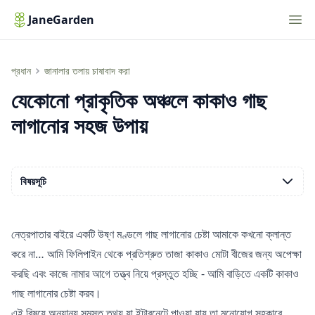
Nav
JaneGarden
যেকোনো প্রাকৃতিক অঞ্চলে কাকাও গাছ লাগানোর সহজ উপায়
প্রধান
জানালার তলায় চাষাবাদ করা
যেকোনো প্রাকৃতিক অঞ্চলে কাকাও গাছ
লাগানোর সহজ উপায়
বিষয়সূচি
নেত্রপাতার বাইরে একটি উষ্ণ মণ্ডলে গাছ লাগানোর চেষ্টা আমাকে কখনো ক্লান্ত
করে না… আমি ফিলিপাইন থেকে প্রতিশ্রুত তাজা কাকাও মোটা বীজের জন্য অপেক্ষা
করছি এবং কাজে নামার আগে তত্ত্ব নিয়ে প্রস্তুত হচ্ছি - আমি বাড়িতে একটি কাকাও
গাছ লাগানোর চেষ্টা করব।
এই বিষয়ে অন্যান্য সমস্ত তথ্য যা ইন্টারনেটে পাওয়া যায় তা মনোযোগ সহকারে