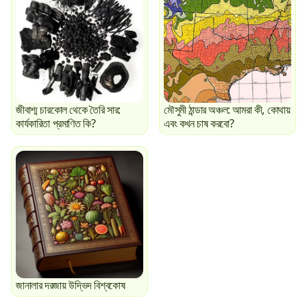
জীবাশ্ম চারকোল থেকে তৈরি সার:
মৌসুমী ঠান্ডার অঞ্চল: আমরা কী, কোথায়
কার্যকারিতা প্রমাণিত কি?
এবং কখন চাষ করবো?
জানালার দরজায় উদ্ভিদ বিশ্বকোষ