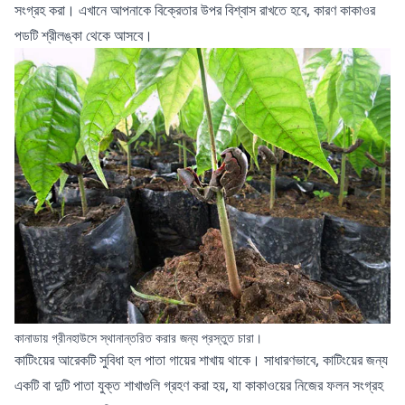
সংগ্রহ করা। এখানে আপনাকে বিক্রেতার উপর বিশ্বাস রাখতে হবে, কারণ কাকাওর
পডটি শ্রীলঙ্কা থেকে আসবে।
কানাডায় গ্রীনহাউসে স্থানান্তরিত করার জন্য প্রস্তুত চারা।
কাটিংয়ের আরেকটি সুবিধা হল পাতা গায়ের শাখায় থাকে। সাধারণভাবে, কাটিংয়ের জন্য
একটি বা দুটি পাতা যুক্ত শাখাগুলি গ্রহণ করা হয়, যা কাকাওয়ের নিজের ফলন সংগ্রহ