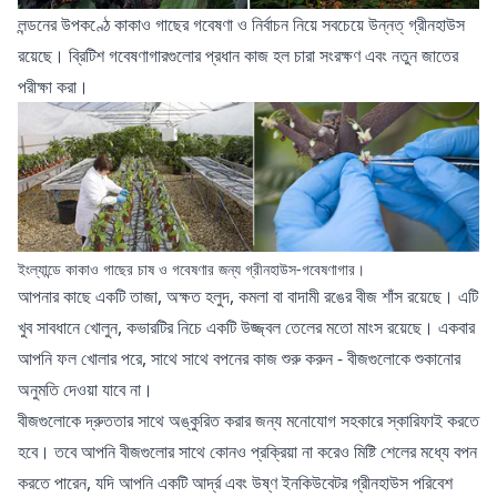
লন্ডনের উপকণ্ঠে কাকাও গাছের গবেষণা ও নির্বাচন নিয়ে সবচেয়ে উন্নত্ গ্রীনহাউস
রয়েছে। ব্রিটিশ গবেষণাগারগুলোর প্রধান কাজ হল চারা সংরক্ষণ এবং নতুন জাতের
পরীক্ষা করা।
ইংল্যান্ডে কাকাও গাছের চাষ ও গবেষণার জন্য গ্রীনহাউস-গবেষণাগার।
আপনার কাছে একটি তাজা, অক্ষত হলুদ, কমলা বা বাদামী রঙের বীজ শাঁস রয়েছে। এটি
খুব সাবধানে খোলুন, কভারটির নিচে একটি উজ্জ্বল তেলের মতো মাংস রয়েছে। একবার
আপনি ফল খোলার পরে, সাথে সাথে বপনের কাজ শুরু করুন - বীজগুলোকে শুকানোর
অনুমতি দেওয়া যাবে না।
বীজগুলোকে দ্রুততার সাথে অঙ্কুরিত করার জন্য মনোযোগ সহকারে
স্কারিফাই করতে
হবে। তবে আপনি বীজগুলোর সাথে কোনও প্রক্রিয়া না করেও মিষ্টি শেলের মধ্যে বপন
করতে পারেন, যদি আপনি একটি আর্দ্র এবং উষ্ণ ইনকিউবেটর গ্রীনহাউস পরিবেশ