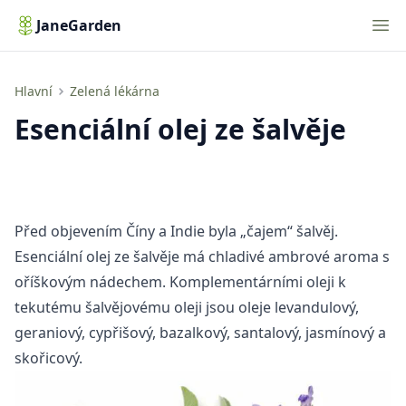
Nav
JaneGarden
Esenciální olej ze šalvěje
Hlavní
Zelená lékárna
Esenciální olej ze šalvěje
Před objevením Číny a Indie byla „čajem“ šalvěj.
Esenciální olej ze šalvěje má chladivé ambrové aroma s
oříškovým nádechem. Komplementárními oleji k
tekutému šalvějovému oleji jsou oleje levandulový,
geraniový, cypřišový, bazalkový, santalový, jasmínový a
skořicový.