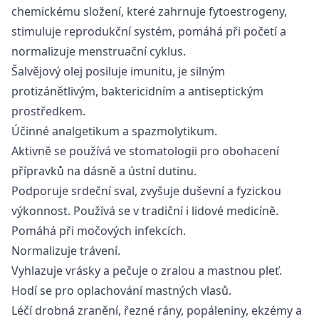
chemickému složení, které zahrnuje fytoestrogeny,
stimuluje reprodukční systém, pomáhá při početí a
normalizuje menstruační cyklus.
Šalvějový olej posiluje imunitu, je silným
protizánětlivým, baktericidním a antiseptickým
prostředkem.
Účinné analgetikum a spazmolytikum.
Aktivně se používá ve stomatologii pro obohacení
přípravků na dásně a ústní dutinu.
Podporuje srdeční sval, zvyšuje duševní a fyzickou
výkonnost. Používá se v tradiční i lidové medicíně.
Pomáhá při močových infekcích.
Normalizuje trávení.
Vyhlazuje vrásky a pečuje o zralou a mastnou pleť.
Hodí se pro oplachování mastných vlasů.
Léčí drobná zranění, řezné rány, popáleniny, ekzémy a