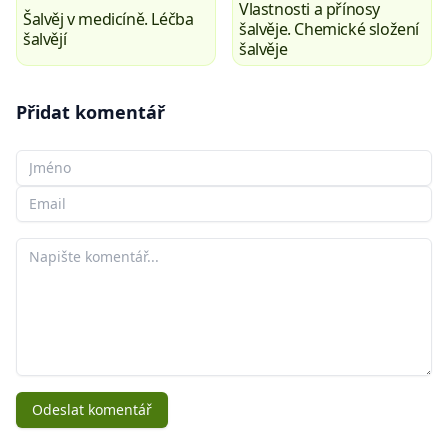
Vlastnosti a přínosy
Šalvěj v medicíně. Léčba
šalvěje. Chemické složení
šalvějí
šalvěje
Přidat komentář
Vaše jméno
Váš e-mail
Váš komentář
Odeslat komentář