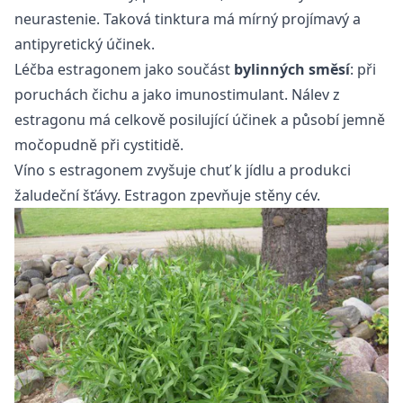
neurastenie. Taková tinktura má mírný projímavý a
antipyretický účinek.
Léčba estragonem jako součást
bylinných směsí
: při
poruchách čichu a jako imunostimulant. Nálev z
estragonu má celkově posilující účinek a působí jemně
močopudně při cystitidě.
Víno s estragonem zvyšuje chuť k jídlu a produkci
žaludeční šťávy. Estragon zpevňuje stěny cév.