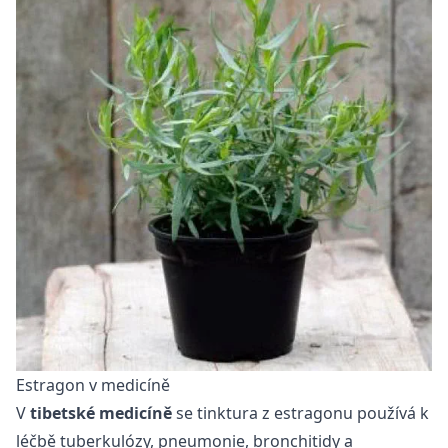
Estragon v medicíně
V
tibetské medicíně
se tinktura z estragonu používá k
léčbě tuberkulózy, pneumonie, bronchitidy a