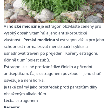
V
indické medicíně
je estragon obzvláště ceněný pro
vysoký obsah vitamínů a jeho antiskorbutické
vlastnosti.
Perská medicína
si estragon vážila pro jeho
schopnost normalizovat menstruační cyklus a
usnadňovat trávení po přejedení. Kořeny estragonu
účinně tlumí bolest zubů.
Estragon je silné protizánětlivé činidlo a přírodní
antiseptikum. Čaj s estragonem povzbudí – jeho chuť
osvěžuje a není hořká.
Je také známý jako prostředek proti parazitům díky
obsaženým alkaloidům.
Léčba estragonem
Recepty
: