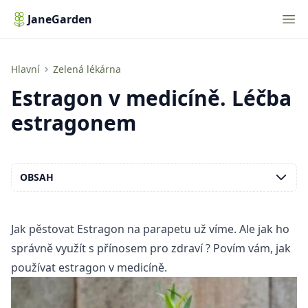
Nav
JaneGarden
Estragon v medicíně. Léčba estragonem
Hlavní
Zelená lékárna
Estragon v medicíně. Léčba
estragonem
OBSAH
Jak pěstovat
Estragon na parapetu
už víme. Ale jak ho
správně využít s
přínosem pro zdraví
? Povím vám, jak
používat estragon v medicíně.