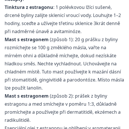
Tinktura z estragonu
: 1 polévkovou lžíci sušené,
drcené byliny zalijte sklenicí vroucí vody. Louhujte 1–2
hodiny, sceďte a užívejte třetinu sklenice 3krát denně
při nadměrné únavě a avitaminóze.
Mast s estragonem
(způsob 1): 20 g prášku z byliny
rozmíchejte se 100 g změklého másla, vařte na
mírném ohni a důkladně míchejte, dokud nezískáte
hladkou směs. Nechte vychladnout. Uchovávejte na
chladném místě. Tuto mast používejte k mazání dásní
při stomatitidě, gingivitidě a parodontóze. Místo másla
lze použít lanolin.
Mast s estragonem
(způsob 2): prášek z byliny
estragonu a med smíchejte v poměru 1:3, důkladně
promíchejte a používejte při dermatitidě, ekzémech a
radikulitidě.
Esenciální olej z estragonu
je oblíbený v aromaterapii.