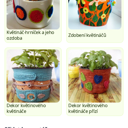
Květináč-hrníček a jeho
Zdobení květináčů
ozdoba
Dekor květinového
Dekor květinového
květináče
květináče přízí