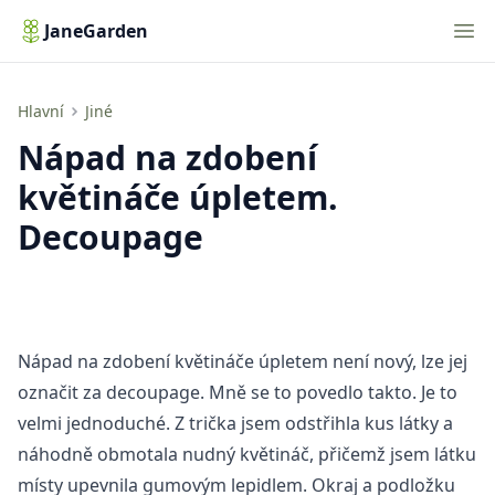
Nav
JaneGarden
Nápad na zdobení květináče úpletem. Decoupage
Hlavní
Jiné
Nápad na zdobení
květináče úpletem.
Decoupage
Nápad na zdobení květináče úpletem není nový, lze jej
označit za decoupage. Mně se to povedlo takto. Je to
velmi jednoduché. Z trička jsem odstřihla kus látky a
náhodně obmotala nudný květináč, přičemž jsem látku
místy upevnila gumovým lepidlem. Okraj a podložku