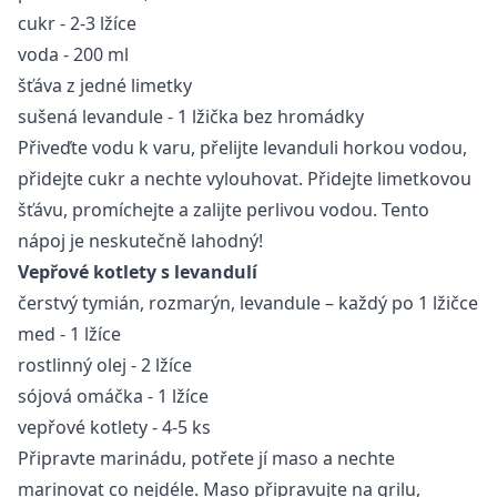
cukr - 2-3 lžíce
voda - 200 ml
šťáva z jedné limetky
sušená levandule - 1 lžička bez hromádky
Přiveďte vodu k varu, přelijte levanduli horkou vodou,
přidejte cukr a nechte vylouhovat. Přidejte limetkovou
šťávu, promíchejte a zalijte perlivou vodou. Tento
nápoj je neskutečně lahodný!
Vepřové kotlety s levandulí
čerstvý tymián, rozmarýn, levandule – každý po 1 lžičce
med - 1 lžíce
rostlinný olej - 2 lžíce
sójová omáčka - 1 lžíce
vepřové kotlety - 4-5 ks
Připravte marinádu, potřete jí maso a nechte
marinovat co nejdéle. Maso připravujte na grilu,