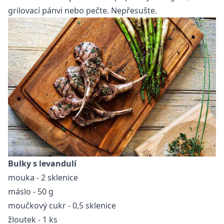
grilovací pánvi nebo pečte. Nepřesušte.
Bulky s levandulí
mouka - 2 sklenice
máslo - 50 g
moučkový cukr - 0,5 sklenice
žloutek - 1 ks