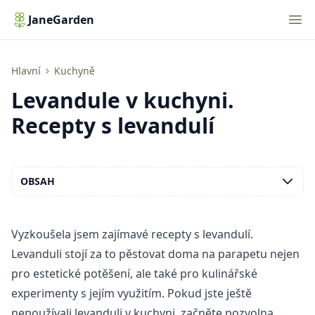
Nav
JaneGarden
Levandule v kuchyni. Recepty s levandulí
Hlavní
Kuchyně
Levandule v kuchyni.
Recepty s levandulí
OBSAH
Vyzkoušela jsem zajímavé recepty s levandulí.
Levanduli stojí za to
pěstovat doma na parapetu
nejen
pro estetické potěšení, ale také pro kulinářské
experimenty s jejím využitím. Pokud jste ještě
nepoužívali levanduli v kuchyni, začněte pozvolna.