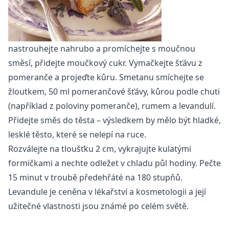
nastrouhejte nahrubo a promíchejte s moučnou
směsí, přidejte moučkový cukr. Vymačkejte šťávu z
pomeranče a projeďte kůru. Smetanu smíchejte se
žloutkem, 50 ml pomerančové šťávy, kůrou podle chuti
(například z poloviny pomeranče), rumem a levandulí.
Přidejte směs do těsta – výsledkem by mělo být hladké,
lesklé těsto, které se nelepí na ruce.
Rozválejte na tloušťku 2 cm, vykrajujte kulatými
formičkami a nechte odležet v chladu půl hodiny. Pečte
15 minut v troubě předehřáté na 180 stupňů.
Levandule je ceněna v
lékařství
a
kosmetologii
a její
užitečné vlastnosti
jsou známé po celém světě.