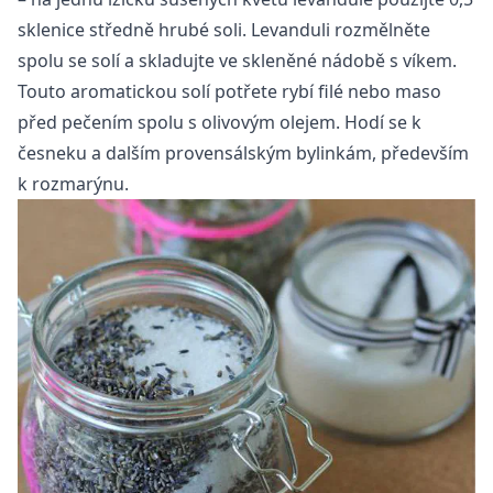
sklenice středně hrubé soli. Levanduli rozmělněte
spolu se solí a skladujte ve skleněné nádobě s víkem.
Touto aromatickou solí potřete rybí filé nebo maso
před pečením spolu s olivovým olejem. Hodí se k
česneku a dalším provensálským bylinkám, především
k rozmarýnu.