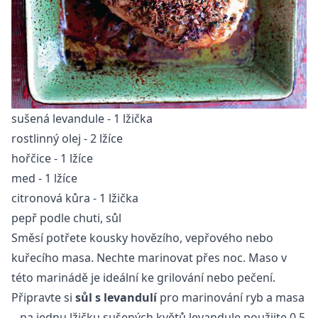
sušená levandule - 1 lžička
rostlinný olej - 2 lžíce
hořčice - 1 lžíce
med - 1 lžíce
citronová kůra - 1 lžička
pepř podle chuti, sůl
Směsí potřete kousky hovězího, vepřového nebo
kuřecího masa. Nechte marinovat přes noc. Maso v
této marinádě je ideální ke grilování nebo pečení.
Připravte si
sůl s levandulí
pro marinování ryb a masa
– na jednu lžičku sušených květů levandule použijte 0,5