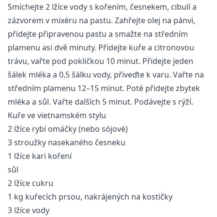
Smíchejte 2 lžíce vody s kořením, česnekem, cibulí a
zázvorem v mixéru na pastu. Zahřejte olej na pánvi,
přidejte připravenou pastu a smažte na středním
plamenu asi dvě minuty. Přidejte kuře a citronovou
trávu, vařte pod pokličkou 10 minut. Přidejte jeden
šálek mléka a 0,5 šálku vody, přiveďte k varu. Vařte na
středním plamenu 12–15 minut. Poté přidejte zbytek
mléka a sůl. Vařte dalších 5 minut. Podávejte s rýží.
Kuře ve vietnamském stylu
2 lžíce rybí omáčky (nebo sójové)
3 stroužky nasekaného česneku
1 lžíce kari koření
sůl
2 lžíce cukru
1 kg kuřecích prsou, nakrájených na kostičky
3 lžíce vody