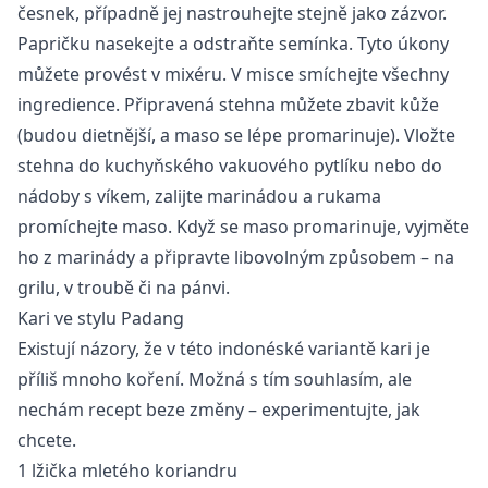
česnek, případně jej nastrouhejte stejně jako zázvor.
Papričku nasekejte a odstraňte semínka. Tyto úkony
můžete provést v mixéru. V misce smíchejte všechny
ingredience. Připravená stehna můžete zbavit kůže
(budou dietnější, a maso se lépe promarinuje). Vložte
stehna do kuchyňského vakuového pytlíku nebo do
nádoby s víkem, zalijte marinádou a rukama
promíchejte maso. Když se maso promarinuje, vyjměte
ho z marinády a připravte libovolným způsobem – na
grilu, v troubě či na pánvi.
Kari ve stylu Padang
Existují názory, že v této indonéské variantě kari je
příliš mnoho koření. Možná s tím souhlasím, ale
nechám recept beze změny – experimentujte, jak
chcete.
1 lžička mletého koriandru