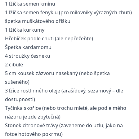
1 lžička semen kmínu
1 lžička semen fenyklu (pro milovníky výrazných chutí)
špetka muškátového oříšku
1 lžička kurkumy
Hřebíček podle chuti (ale nepřežeňte)
Špetka kardamomu
4 stroužky česneku
2 cibule
5 cm kousek zázvoru nasekaný (nebo špetka
sušeného)
3 lžíce rostlinného oleje (arašídový, sezamový – dle
dostupnosti)
Tyčinka skořice (nebo trochu mleté, ale podle mého
názoru je zde zbytečná)
Stonek citronové trávy (zaveneme do uzlu, jako na
fotce hotového pokrmu)