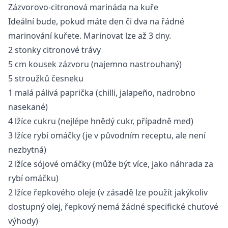
Zázvorovo-citronová marináda na kuře
Ideální bude, pokud máte den či dva na řádné
marinování kuřete. Marinovat lze až 3 dny.
2 stonky citronové trávy
5 cm kousek zázvoru (najemno nastrouhaný)
5 stroužků česneku
1 malá pálivá paprička (chilli, jalapeño, nadrobno
nasekané)
4 lžíce cukru (nejlépe hnědý cukr, případně med)
3 lžíce rybí omáčky (je v původním receptu, ale není
nezbytná)
2 lžíce sójové omáčky (může být více, jako náhrada za
rybí omáčku)
2 lžíce řepkového oleje (v zásadě lze použít jakýkoliv
dostupný olej, řepkový nemá žádné specifické chuťové
výhody)