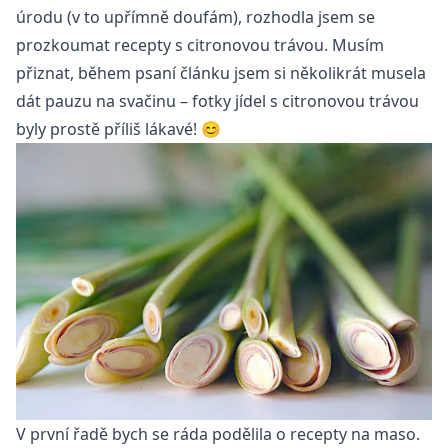
úrodu (v to upřímně doufám), rozhodla jsem se
prozkoumat recepty s citronovou trávou. Musím
přiznat, během psaní článku jsem si několikrát musela
dát pauzu na svačinu – fotky jídel s citronovou trávou
byly prostě příliš lákavé! 😊
V první řadě bych se ráda podělila o recepty na maso.