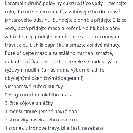
karamel z druhé poloviny cukru a lžíce vody – míchejte
cukr, dokud se nerozpustí, a zahřívejte ho do tmavě
jantarového odstínu. Sundejte z ohně a přidejte 2 lžíce
vody, poté přidejte maso a koření. Na hluboké pánvi
zahřejte olej, přidejte jemně nasekanou citronovou
trávu, cibuli, chilli papričku a smažte asi dvě minuty.
Poté přidejte maso a za stálého míchání smažte,
dokud omáčka nezhoustne. Skvěle se hodí k rýži a
rýžovým nudlím (u nás doma výborně ladí i s
obyčejnými pšeničnými špagetami).
Vietnamské kuřecí kuličky
0,5 kg kuřecího mletého masa
3 lžíce sójové omáčky
1 menší cibule, jemně nakrájená
2 stroužky nasekaného česneku
1 stonek citronové trávy, bílá část, nasekaná