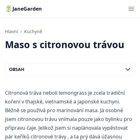
Nav
JaneGarden
Maso s citronovou trávou
Hlavní
Kuchyně
Maso s citronovou trávou
OBSAH
Citronová tráva neboli lemongrass je zcela tradiční
koření v thajské, vietnamské a japonské kuchyni.
Běžně se používá pro marinování masa. Já osobně
jsem citronovou trávu vnímala pouze jako bylinku pro
přípravu čaje. Jelikož jsem si naplánovala
vypěstovat
pár keříků citronové trávy
, a ta prý dává úžasnou