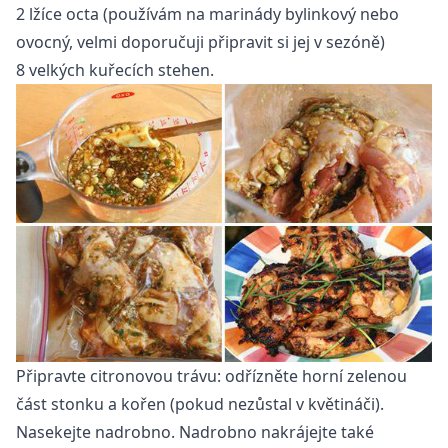
2 lžíce octa (používám na marinády bylinkový nebo
ovocný, velmi doporučuji připravit si jej v sezóně)
8 velkých kuřecích stehen.
Připravte citronovou trávu: odřízněte horní zelenou
část stonku a kořen (pokud nezůstal v květináči).
Nasekejte nadrobno. Nadrobno nakrájejte také