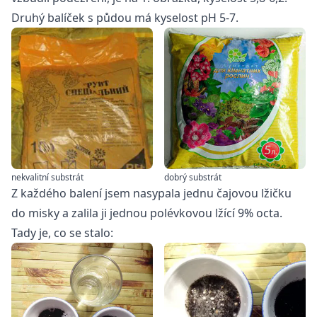
Druhý balíček s půdou má kyselost pH 5-7.
nekvalitní substrát
dobrý substrát
Z každého balení jsem nasypala jednu čajovou lžičku
do misky a zalila ji jednou polévkovou lžící 9% octa.
Tady je, co se stalo: