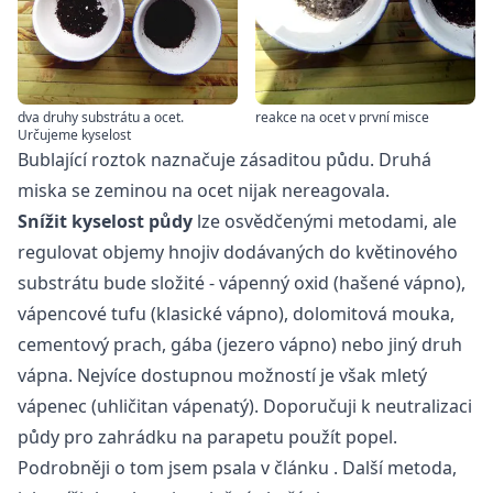
dva druhy substrátu a ocet.
reakce na ocet v první misce
Určujeme kyselost
Bublající roztok naznačuje zásaditou půdu. Druhá
miska se zeminou na ocet nijak nereagovala.
Snížit kyselost půdy
lze osvědčenými metodami, ale
regulovat objemy hnojiv dodávaných do květinového
substrátu bude složité - vápenný oxid (hašené vápno),
vápencové tufu (klasické vápno), dolomitová mouka,
cementový prach, gába (jezero vápno) nebo jiný druh
vápna. Nejvíce dostupnou možností je však mletý
vápenec (uhličitan vápenatý). Doporučuji k neutralizaci
půdy pro zahrádku na parapetu použít popel.
Podrobněji o tom jsem psala v
článku
. Další metoda,