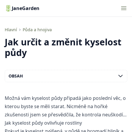
Nav
JaneGarden
Jak určit a změnit kyselost půdy
Hlavní
Půda a hnojiva
Jak určit a změnit kyselost
půdy
OBSAH
Možná vám kyselost půdy připadá jako poslední věc, o
kterou byste se měli starat. Nicméně na hořké
zkušenosti jsem se přesvědčila, že kontrola neuškodí…
Jak kyselost půdy ovlivňuje rostliny
Pokud je kyselost zvýšená, v půdě se hromadí hliník a