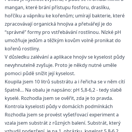
mangan, které brání přístupu fosforu, draslíku,
hořčíku a vápníku ke kořenům; umírají bakterie, které
zpracovávají organická hnojiva a přetvářejí je do
“správné” formy pro vstřebávání rostlinou. Nízké pH
umožňuje jedům a těžkým kovům volně pronikat do
kořenů rostliny.
V důsledku zalévání a aplikace hnojiv se kyselost půdy
nevyhnutelně zvyšuje. Proto je někdy nutné uměle
pomoci půdě snížit její kyselost.
Koupila jsem 10 litrů substrátu a i řeřicha se v něm cítí
špatně… Na obalu je napsáno: pH 5,8-6,2 - tedy slabě
kyselé. Rozhodla jsem se ověřit, zda je to pravda.
Kontrola kyselosti půdy v domácích podmínkách
Rozhodla jsem se provést vyšetřovací experiment a
vzala jsem substrát z různých balení. Substrát, který
vzbudil podezření, je na 1. obrázku, kyselost 5,8-6,2.