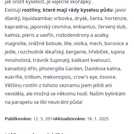
jak snížit kyselost, je
vaječné skořápky
.
Existují
rostliny, které mají rády kyselou půdu
: javor
dlanitý, liquidaambar, vrbovka, dryák, šanta, hortenzie,
kapradina, japonský cesmína, enkiantus, červený dub,
kalmia, pieris a vavřín, rododendrony a azalky,
magnólie, sněžné bobule, lilie, violka, mech, borovice a
jedle, rozchodník lékařský, bergenie, hřebíček, lupina
mnoholistá, trávník šupinatý, kalikant kvetoucí,
kanadský dřín, photergilla Garden, Davidova kalina,
eukrifie, trillium, mekonopsis, crow’s eye, tisovce.
Většinu rostlin z tohoto seznamu jsem ještě ani
neviděla, ale možná se někomu hodí. Naším bylinkám
na parapetu se líbí neutrální půda!
Publikováno:
12. 5. 2014
Aktualizováno:
18. 1. 2025