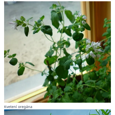
Kvetení oregána