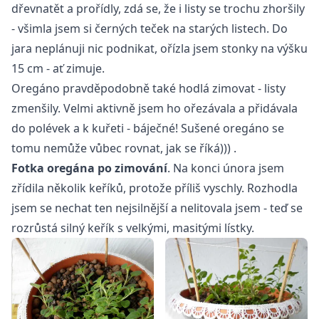
dřevnatět a prořídly, zdá se, že i listy se trochu zhoršily
- všimla jsem si černých teček na starých listech. Do
jara neplánuji nic podnikat, ořízla jsem stonky na výšku
15 cm - ať zimuje.
Oregáno pravděpodobně také hodlá zimovat - listy
zmenšily. Velmi aktivně jsem ho ořezávala a přidávala
do polévek a k kuřeti - báječné! Sušené oregáno se
tomu nemůže vůbec rovnat, jak se říká))) .
Fotka oregána po zimování
. Na konci února jsem
zřídila několik keříků, protože příliš vyschly. Rozhodla
jsem se nechat ten nejsilnější a nelitovala jsem - teď se
rozrůstá silný keřík s velkými, masitými lístky.