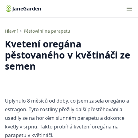
Nav
JaneGarden
Kvetení oregána pěstovaného v květináči ze semen
Hlavní
Pěstování na parapetu
Kvetení oregána
pěstovaného v květináči ze
semen
Uplynulo 8 měsíců od doby, co jsem zasela oregáno a
estragon. Tyto rostliny přežily další přestěhování a
usadily se na horkém slunném parapetu a dokonce
kvetly v srpnu. Takto probíhá kvetení oregána na
parapetu v květináči.