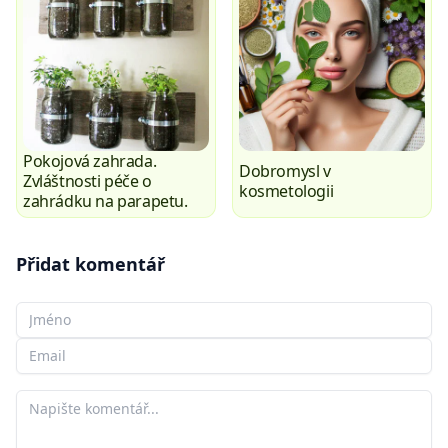
Pokojová zahrada.
Dobromysl v
Zvláštnosti péče o
kosmetologii
zahrádku na parapetu.
Přidat komentář
Vaše jméno
Váš e-mail
Váš komentář