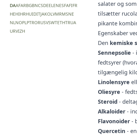
salater og som 
DA
AF
AR
BG
BN
CS
DE
EL
EN
ES
FA
FI
FR
tilsætter ruco
HE
HI
HR
HU
ID
IT
JA
KO
LV
MR
MS
NE
NL
NO
PL
PT
RO
RU
SV
SW
TE
TH
TR
UA
pikante kombin
UR
VI
ZH
Egenskaber ved
Den
kemiske 
Sennepsolie
- 
fedtsyrer (hvo
tilgængelig kil
Linolensyre
el
Oliesyre
- fedt
Steroid
- delta
Alkaloider
- in
Flavonoider
- 
Quercetin
- en