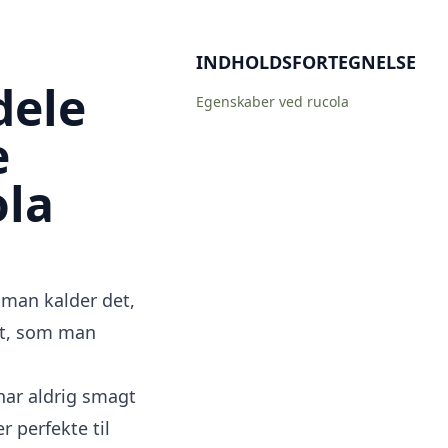
INDHOLDSFORTEGNELSE
dele
Egenskaber ved rucola
e
la
 man kalder det,
lat, som man
har aldrig smagt
r perfekte til