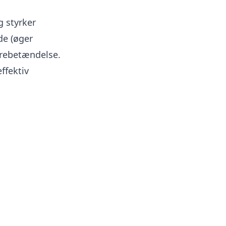
g styrker
de (øger
nyrebetændelse.
effektiv