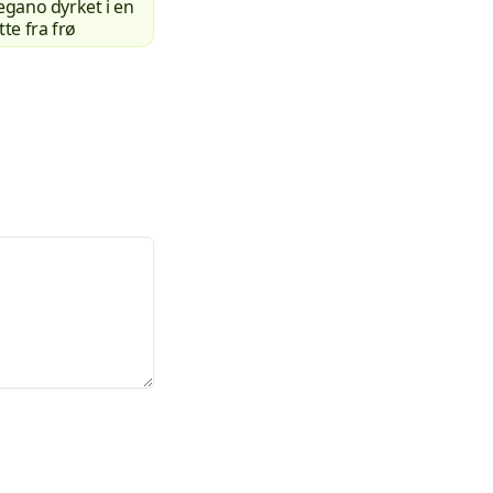
egano dyrket i en
tte fra frø