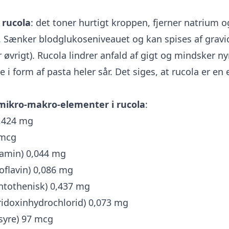
 rucola
: det toner hurtigt kroppen, fjerner natrium o
 Sænker blodglukoseniveauet og kan spises af gravi
r øvrigt). Rucola lindrer anfald af gigt og mindsker 
 i form af pasta heler sår. Det siges, at rucola er en 
mikro-makro-elementer i rucola
:
1,424 mg
 mcg
iamin) 0,044 mg
oflavin) 0,086 mg
ntothenisk) 0,437 mg
ridoxinhydrochlorid) 0,073 mg
lsyre) 97 mcg