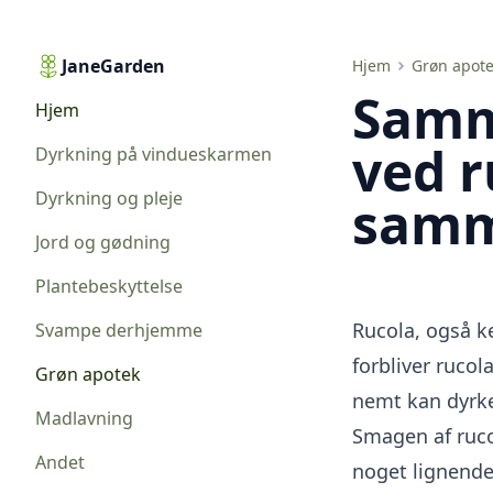
JaneGarden
Sammensætning og fordele ved rucola. Den kemiske sammensætning af rucola
Hjem
Grøn apot
Samm
Hjem
ved r
Dyrkning på vindueskarmen
Dyrkning og pleje
samm
Jord og gødning
Plantebeskyttelse
Rucola, også k
Svampe derhjemme
forbliver ruco
Grøn apotek
nemt kan
dyrk
Madlavning
Smagen af ruco
Andet
noget lignende,