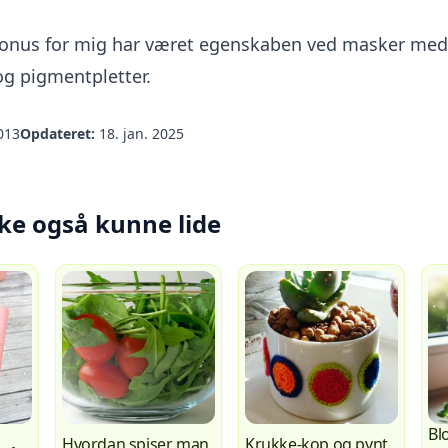
onus for mig har været egenskaben ved masker med r
og pigmentpletter.
013
Opdateret:
18. jan. 2025
ke også kunne lide
Bl
Hvordan spiser man
Krukke-kop og pynt