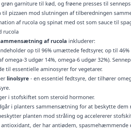
grøn garniture til kød, og frøene presses til sennepso
la til pizzaen mod slutningen af tilberedningen sam
ation af rucola og spinat med ost som sauce til spag
 rucola
sammensætning af rucola
inkluderer:
indeholder op til 96% umættede fedtsyrer, op til 46
raf omega-3 udgør 14%, omega-6 udgør 32%). Senneps
de til essentielle aminosyrer for vegetarer.
ler
linolsyre
- en essentiel fedtsyre, der tilhører ome
syre.
ger i stofskiftet som steroid hormoner.
dgår i planters sammensætning for at beskytte de
beskytter planten mod stråling og accelererer stofskif
 antioxidant, der har antiødem, spasmehæmmende o