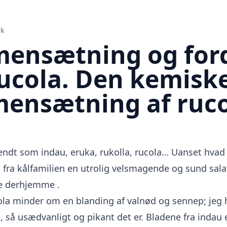
ek
ensætning og for
ucola. Den kemisk
ensætning af ruco
endt som indau, eruka, rukolla, rucola… Uanset hvad
la fra kålfamilien en utrolig velsmagende og sund sa
e derhjemme
.
la minder om en blanding af valnød og sennep; jeg 
 så usædvanligt og pikant det er. Bladene fra indau e