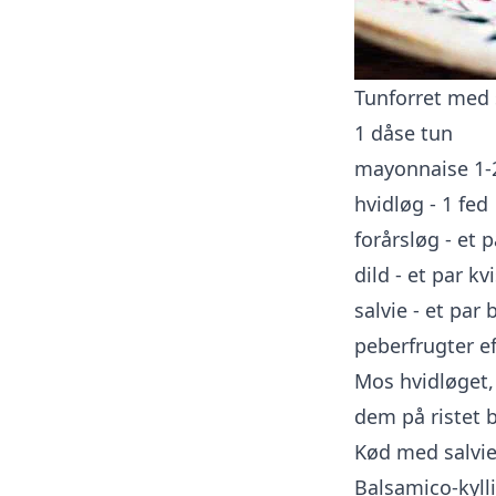
Tunforret med 
1 dåse tun
mayonnaise 1-
hvidløg - 1 fed
forårsløg - et 
dild - et par kv
salvie - et par 
peberfrugter e
Mos hvidløget,
dem på ristet 
Kød med salvi
Balsamico-kyll