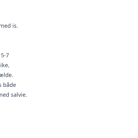
med is.
 5-7
ike,
ælde.
s både
med salvie.