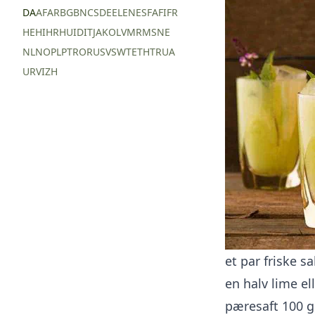
DA
AF
AR
BG
BN
CS
DE
EL
EN
ES
FA
FI
FR
HE
HI
HR
HU
ID
IT
JA
KO
LV
MR
MS
NE
NL
NO
PL
PT
RO
RU
SV
SW
TE
TH
TR
UA
UR
VI
ZH
et par friske s
en halv lime el
pæresaft 100 g