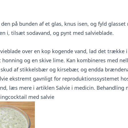
den på bunden af et glas, knus isen, og fyld glasset 
n i, tilsæt sodavand, og pynt med salvieblade.
lvieblade over en kop kogende vand, lad det trække i
æt honning og en skive lime. Kan kombineres med nell
kud af stikkelsbær og kirsebær, og endda brænden
alvie ekstremt gavnligt for reproduktionssystemet ho
d, læs mere i artiklen
Salvie i medicin. Behandling 
ngcocktail med salvie