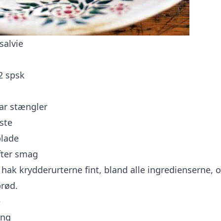
salvie
2 spsk
par stængler
iste
blade
fter smag
 hak krydderurterne fint, bland alle ingredienserne, 
brød.
e
ing