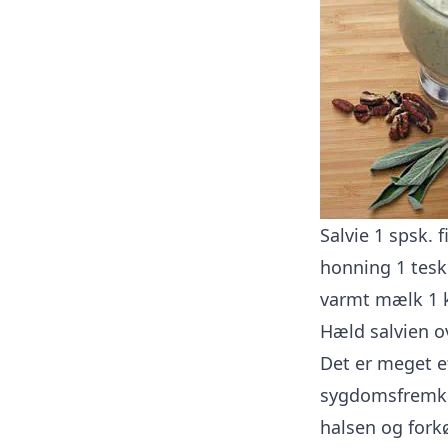
Salvie 1 spsk. f
honning 1 tesk
varmt mælk 1 
Hæld salvien ov
Det er meget ef
sygdomsfremkal
halsen og forkø