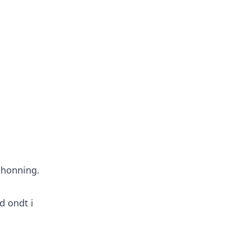
t honning.
d ondt i