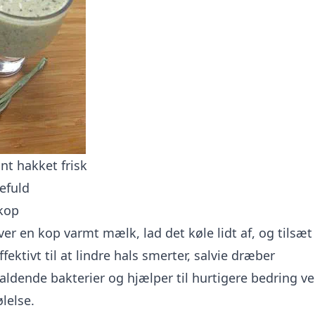
int hakket frisk
efuld
kop
er en kop varmt mælk, lad det køle lidt af, og tilsæ
fektivt til at lindre hals smerter, salvie dræber
dende bakterier og hjælper til hurtigere bedring ve
lelse.