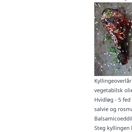
Kyllingeoverlår 
vegetabilsk oli
Hvidløg - 5 fed
salvie og rosma
Balsamicoeddik
Steg kyllingen 