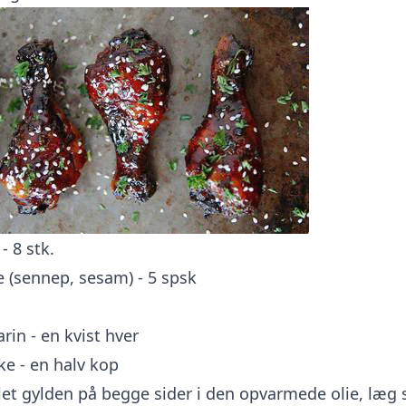
- 8 stk.
e (sennep, sesam) - 5 spsk
rin - en kvist hver
e - en halv kop
let gylden på begge sider i den opvarmede olie, læg s