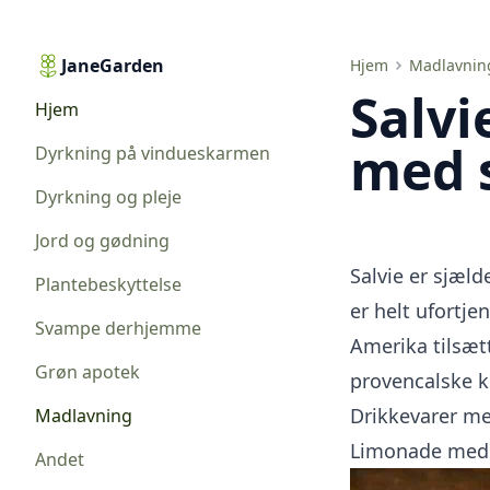
JaneGarden
Salvie i madlavning. Retter med salvie
Hjem
Madlavnin
Salvi
Hjem
med s
Dyrkning på vindueskarmen
Dyrkning og pleje
Jord og gødning
Salvie er sjæld
Plantebeskyttelse
er helt ufortje
Svampe derhjemme
Amerika tilsætt
Grøn apotek
provencalske kr
Drikkevarer me
Madlavning
Limonade med 
Andet