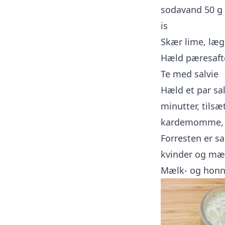
sodavand 50 g
is
Skær lime, læg 
Hæld pæresafte
Te med salvie
Hæld et par sa
minutter, tils
kardemomme, s
Forresten er s
kvinder og mæn
Mælk- og honni