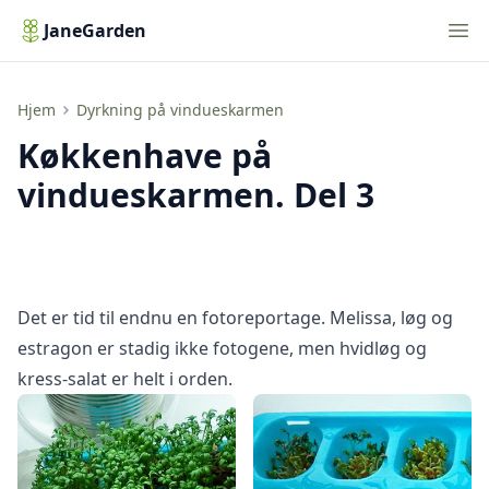
Nav
JaneGarden
Køkkenhave på vindueskarmen. Del 3
Hjem
Dyrkning på vindueskarmen
Køkkenhave på
vindueskarmen. Del 3
Det er tid til endnu en fotoreportage. Melissa, løg og
estragon er stadig ikke fotogene, men hvidløg og
kress-salat er helt i orden.