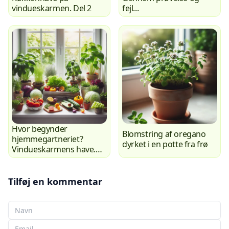
vindueskarmen. Del 2
fejl...
Hvor begynder
Blomstring af oregano
hjemmegartneriet?
dyrket i en potte fra frø
Vindueskarmens have.
Del 1
Tilføj en kommentar
Dit navn
Din e-mail