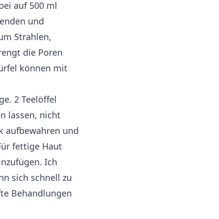
lbei auf 500 ml
genden und
zum Strahlen,
rengt die Poren
ürfel können mit
ge. 2 Teelöffel
 lassen, nicht
nk aufbewahren und
r fettige Haut
inzufügen. Ich
nn sich schnell zu
afte Behandlungen