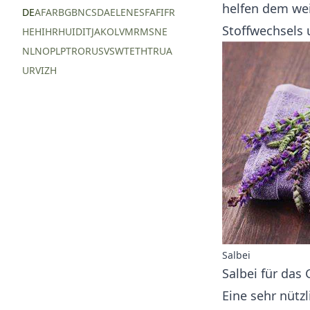
helfen dem wei
DE
AF
AR
BG
BN
CS
DA
EL
EN
ES
FA
FI
FR
Stoffwechsels 
HE
HI
HR
HU
ID
IT
JA
KO
LV
MR
MS
NE
NL
NO
PL
PT
RO
RU
SV
SW
TE
TH
TR
UA
UR
VI
ZH
Salbei
Salbei für das 
Eine sehr nütz