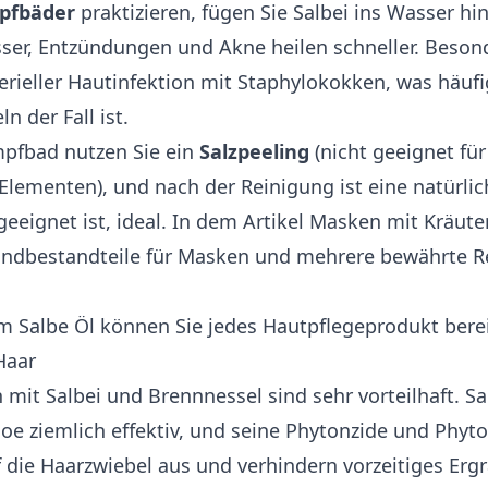
pfbäder
praktizieren, fügen Sie Salbei ins Wasser hi
sser, Entzündungen und Akne heilen schneller. Besonde
terieller Hautinfektion mit Staphylokokken, was häufi
n der Fall ist.
fbad nutzen Sie ein
Salzpeeling
(nicht geeignet fü
Elementen), und nach der Reinigung ist eine natürlic
eeignet ist, ideal. In dem Artikel
Masken mit Kräute
ndbestandteile für Masken und mehrere bewährte R
m Salbe Öl
können Sie jedes Hautpflegeprodukt bere
Haar
mit Salbei und Brennnessel sind sehr vorteilhaft. Sa
hoe ziemlich effektiv, und seine Phytonzide und Phy
uf die Haarzwiebel aus und verhindern vorzeitiges Erg