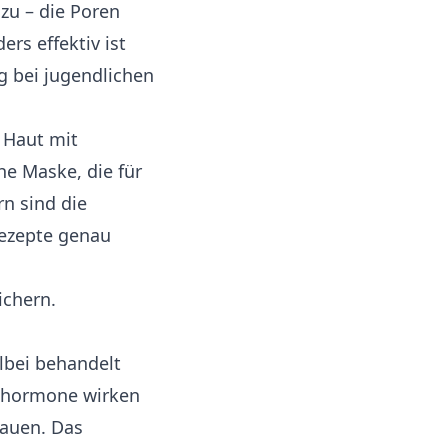
nzu – die Poren
rs effektiv ist
g bei jugendlichen
r Haut mit
he Maske, die für
rn
sind die
ezepte genau
ichern.
lbei behandelt
tohormone wirken
rauen. Das