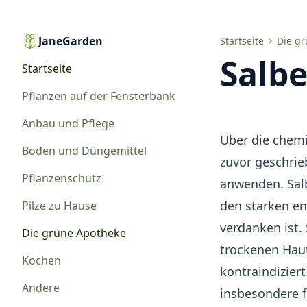
JaneGarden
Salbei in der Kosmetik
Startseite
Die g
Salbe
Startseite
Pflanzen auf der Fensterbank
Anbau und Pflege
Über die
chem
Boden und Düngemittel
zuvor geschrie
Pflanzenschutz
anwenden. Salb
den starken e
Pilze zu Hause
verdanken ist. 
Die grüne Apotheke
trockenen Hau
Kochen
kontraindiziert
Andere
insbesondere f