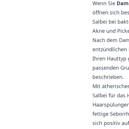
Wenn Sie
Dam
öffnen sich be
Salbei bei bak
Akne und Pickel
Nach dem Damp
entzündlichen 
Ihren Hauttyp g
passenden Gru
beschrieben.
Mit ätherische
Salbei für das 
Haarspülungen 
fettige Seborr
sich positiv a