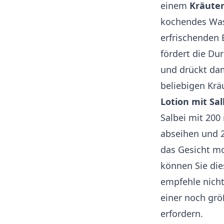
einem
Kräuter
kochendes Was
erfrischenden 
fördert die Du
und drückt dam
beliebigen Kr
Lotion mit Sa
Salbei mit 200
abseihen und 2
das Gesicht m
können Sie die
empfehle nicht
einer noch grö
erfordern.