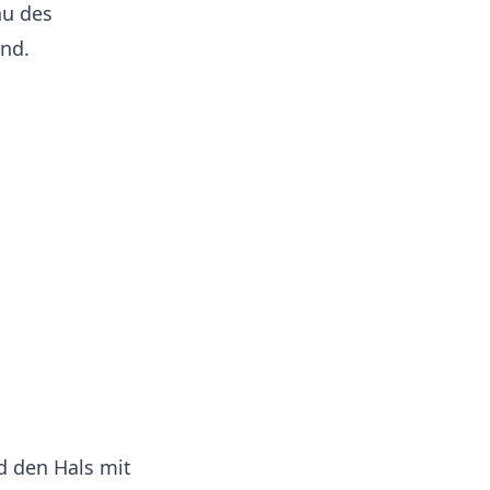
au des
and.
d den Hals mit