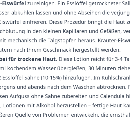
-Eiswürfel
zu reinigen. Ein Esslöffel getrockneter Sa
ser, abkühlen lassen und ohne Abseihen die verjün
Eiswürfel einfrieren. Diese Prozedur bringt die Haut 
rchblutung in den kleinen Kapillaren und Gefäßen, ve
it mechanisch die Talgstopfen heraus. Kräuter-Eisw
äutern nach Ihrem Geschmack hergestellt werden.
lbei für trockene Haut
. Diese Lotion reicht für 3-4 Ta
 ml kochendem Wasser übergießen, 30 Minuten ziehen
 Esslöffel Sahne (10-15%) hinzufügen. Im Kühlschra
orgens und abends nach dem Waschen abtrocknen. Fü
sen Aufguss ohne Sahne zubereiten und Calendula h
, Lotionen mit Alkohol herzustellen – fettige Haut ka
ßeren Quelle von Problemen entwickeln, die ernsth