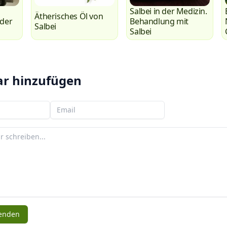
Salbei in der Medizin.
Ätherisches Öl von
 der
Behandlung mit
Salbei
Salbei
auf
.
r hinzufügen
Ihre E-Mail
enden