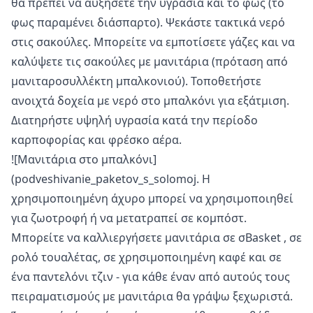
θα πρέπει να αυξήσετε την υγρασία και το φως (το
φως παραμένει διάσπαρτο). Ψεκάστε τακτικά νερό
στις σακούλες. Μπορείτε να εμποτίσετε γάζες και να
καλύψετε τις σακούλες με μανιτάρια (πρόταση από
μανιταροσυλλέκτη μπαλκονιού). Τοποθετήστε
ανοιχτά δοχεία με νερό στο μπαλκόνι για εξάτμιση.
Διατηρήστε υψηλή υγρασία κατά την περίοδο
καρποφορίας και φρέσκο αέρα.
![Μανιτάρια στο μπαλκόνι]
(podveshivanie_paketov_s_solomoj. Η
χρησιμοποιημένη άχυρο μπορεί να χρησιμοποιηθεί
για ζωοτροφή ή να μετατραπεί σε κομπόστ.
Μπορείτε να
καλλιεργήσετε μανιτάρια σε σBasket
, σε
ρολό τουαλέτας, σε χρησιμοποιημένη καφέ και σε
ένα παντελόνι τζιν - για κάθε έναν από αυτούς τους
πειραματισμούς με μανιτάρια θα γράψω ξεχωριστά.