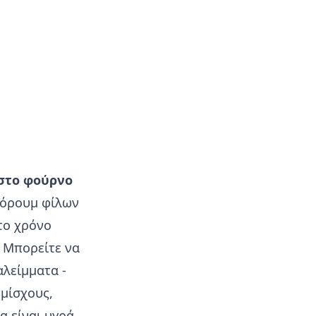
στο φούρνο
φόρουμ φίλων
το χρόνο
. Μπορείτε να
λείμματα -
 μίσχους,
α είναι υγρά,