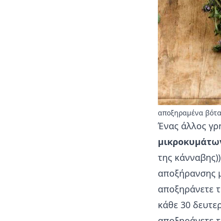
αποξηραμένα βότ
Ένας άλλος γρ
μικροκυμάτω
της κάνναβης)
αποξήρανσης μό
αποξηράνετε τ
κάθε 30 δευτε
αποξηράνετε το