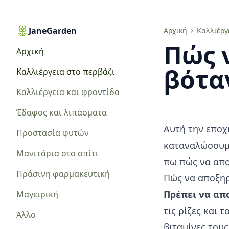
JaneGarden
Πώς να αποξηράνουμε τα βότανα
Αρχική
Καλλιέργ
Πώς 
Αρχική
βότα
Καλλιέργεια στο περβάζι
Καλλιέργεια και φροντίδα
Έδαφος και λιπάσματα
Αυτή την εποχ
Προστασία φυτών
καταναλώσουμε
Μανιτάρια στο σπίτι
πω πώς να απο
Πράσινη φαρμακευτική
Πώς να αποξηρ
Πρέπει να απ
Μαγειρική
τις ρίζες και 
Άλλο
βιταμίνες τους