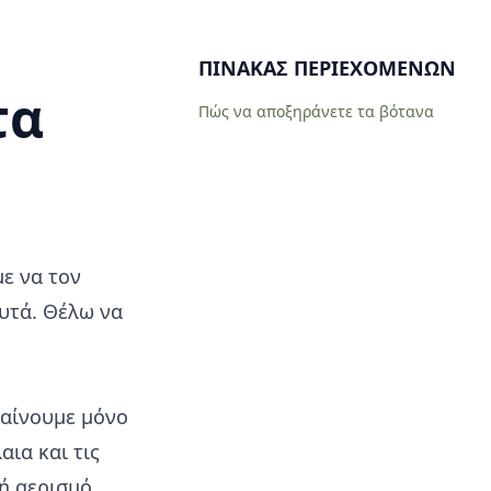
ΠΊΝΑΚΑΣ ΠΕΡΙΕΧΟΜΈΝΩΝ
τα
Πώς να αποξηράνετε τα βότανα
ε να τον
υτά. Θέλω να
ραίνουμε μόνο
αια και τις
ή αερισμό.