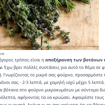
ανα
ήγορος τρόπος είναι η
αποξήρανση των βοτάνων 
ν.
Έχω βρει πολλές συστάσεις για αυτό το θέμα σε 
)). Γνωρίζοντας το μικρό σας φούρνο, προσαρμόστε 
νοι σας - 2-3 λεπτά, με χαμηλή ισχύ μέχρι 5 λεπτά
α βότανα στο φούρνο μικροκυμάτων με σύντομα δια
ρόλεπτα, αφήνοντας τα να κρυώσει. Αφαιρέστε τους
υς χωριστά. Ακόμα κι αν σας φαίνεται ότι τα βόταν