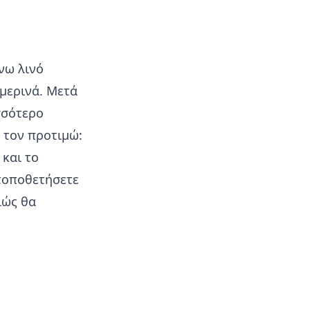
νω λινό
μερινά. Μετά
σσότερο
, τον προτιμώ:
 και το
 τοποθετήσετε
ιώς θα