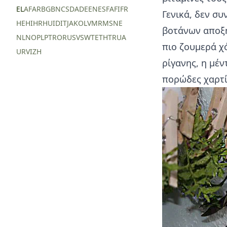
EL
AF
AR
BG
BN
CS
DA
DE
EN
ES
FA
FI
FR
Γενικά, δεν συ
HE
HI
HR
HU
ID
IT
JA
KO
LV
MR
MS
NE
βοτάνων αποξη
NL
NO
PL
PT
RO
RU
SV
SW
TE
TH
TR
UA
πιο ζουμερά χό
UR
VI
ZH
ρίγανης, η μέν
πορώδες χαρτί