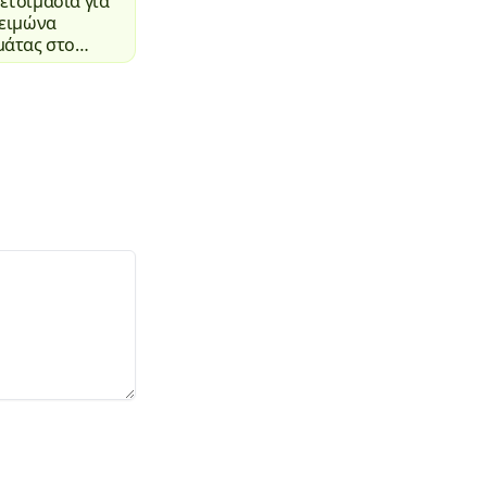
ετοιμασία για
χειμώνα
μάτας στο
βάζι