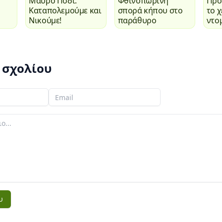
Μαύρο Πόδι.
Φθινοπωρινή
Προ
Καταπολεμούμε και
σπορά κήπου στο
το 
Νικούμε!
παράθυρο
ντο
περ
 σχολίου
Το email σας
υ