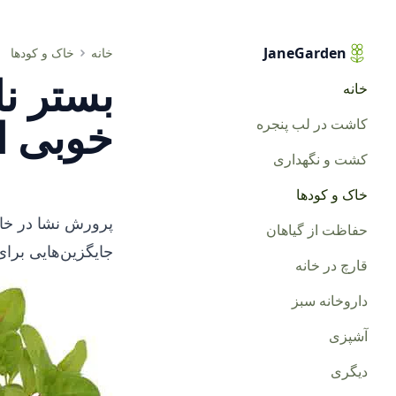
JaneGarden
بستر نارگیل برای نشا. آیا انتخاب خوبی است؟
خانه
خاک و کودها
بستر نا
خانه
خوبی 
کاشت در لب پنجره
کشت و نگهداری
خاک و کودها
پرورش نشا در خاک
حفاظت از گیاهان
جایگزین‌هایی برای
قارچ در خانه
داروخانه سبز
آشپزی
دیگری