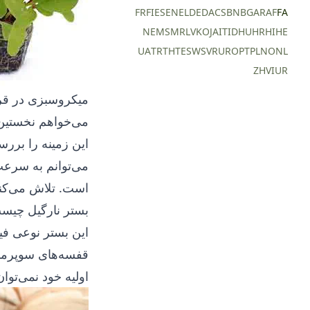
FR
FI
ES
EN
EL
DE
DA
CS
BN
BG
AR
AF
FA
NE
MS
MR
LV
KO
JA
IT
ID
HU
HR
HI
HE
UA
TR
TH
TE
SW
SV
RU
RO
PT
PL
NO
NL
ZH
VI
UR
میکروسبزی در قرص‌های Jiffy 
می‌خواهم نخستین 
این زمینه را بررس
می‌توانم به سرعت
است. تلاش می‌کنم 
بستر نارگیل چیس
این بستر نوعی فی
قفسه‌های سوپرمارکت
اولیه خود نمی‌توا