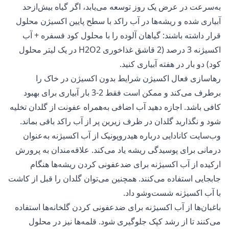
به‌سرعت در عرض یک روز توسعه می‌یابد، اگر گیاه بیش‌ازحد
آبیاری شده و ریشه‌ها در آب راکد با سطح پایین اکسیژن محلول
قرار داشته باشند: گیاهان آلوده را با محلول کود فسفره + آب
اکسیژنه 3 درصد (2 قاشق غذاخوری H2O2 در یک لیتر محلول
کود) دو بار در هفته آبیاری کنید.
رهاسازی فعال اکسیژن شرایط بدون اکسیژن در خاک را
برطرف می‌کند و ممکن است فقط 2-3 بار آبیاری برای بهبود
کافی باشد. اجازه دهید آب اضافی به‌همراه عفونت از گلدان تخلیه
شود و نگذارید گلدان در ظرف زیرین پر از آب راکد باقی بماند.
وب‌سایت کانادایی درباره
هیدروپونیک
از آب اکسیژنه به‌عنوان
درمانی برای پوسیدگی ریشه یاد می‌کند. علاقه‌مندان به پرورش
ارکیده از آب اکسیژنه برای ضدعفونی کردن ریشه‌ها هنگام
جابجایی استفاده می‌کنند. همچنین می‌توان گلدان را قبل از کاشت
با آب اکسیژنه شست‌وشو داد.
باغبان‌ها از آب اکسیژنه برای ضدعفونی کردن گلخانه‌ها استفاده
می‌کنند تا از رشد کپک جلوگیری شود. قلمه‌ها نیز در محلول