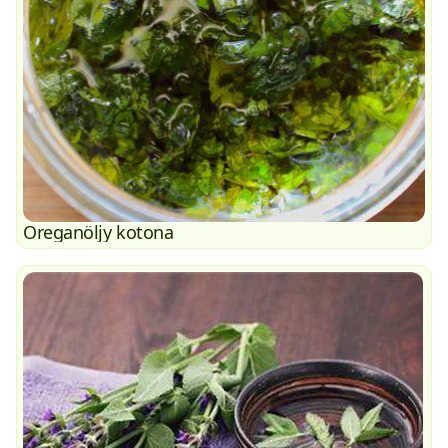
Oreganöljy kotona