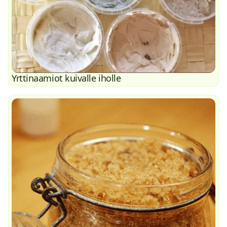
Yrttinaamiot kuivalle iholle