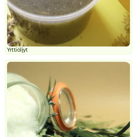
Yrttiöljyt