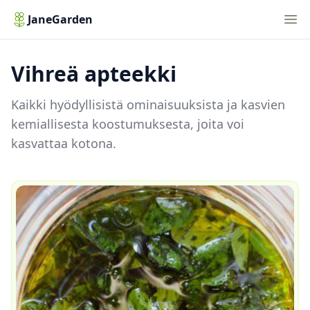
Nav
JaneGarden
Vihreä apteekki
Kaikki hyödyllisistä ominaisuuksista ja kasvien
kemiallisesta koostumuksesta, joita voi
kasvattaa kotona.