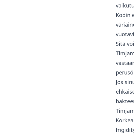
vaikut
Kodin e
väriain
vuotav
Sitä vo
Timjami
vastaa
perusöl
Jos sin
ehkäise
bakteer
Timjam
Korkean
frigidi