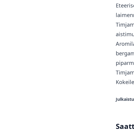
Eteeris
laimenn
Timjam
aistimu
Aromila
bergamo
piparmi
Timjami
Kokeil
Julkaistu
Saatt