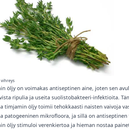
 vihreys
n öljy on voimakas antiseptinen aine, joten sen avul
ivista ripulia ja useita suolistobakteeri-infektioita.
a timjamin öljy toimii tehokkaasti naisten vaivoja va
ja patogeeninen mikrofloora, ja sillä on antiseptinen 
n öljy stimuloi verenkiertoa ja hieman nostaa paine