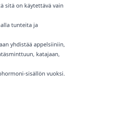
ä sitä on käytettävä vain
la tunteita ja
an yhdistää appelsiiniin,
mätäsminttuun, katajaan,
ohormoni-sisällön vuoksi.