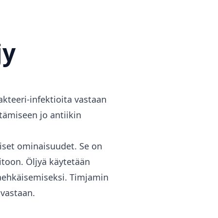
jy
akteeri-infektioita vastaan
ttämiseen jo antiikin
liset ominaisuudet. Se on
itoon. Öljyä käytetään
aehkäisemiseksi. Timjamin
a vastaan.