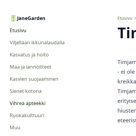
JaneGarden
Timjami eteerinen öljy
Etusivu
Ti
Etusivu
Viljellään ikkunalaudalla
Kasvatus ja hoito
Timjami
Maa ja lannoitteet
- ei ol
Kasvien suojaaminen
kreikk
Timjami
Sienet kotona
erityis
Vihreä apteekki
hiuste
Ruokakulttuuri
eteeris
Muu