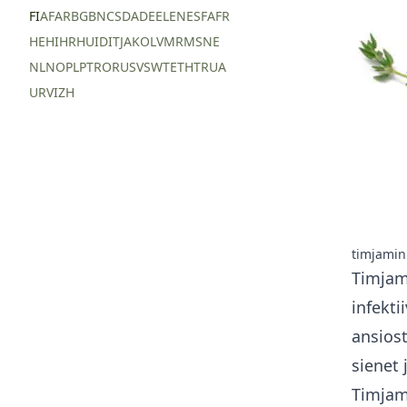
FI
AF
AR
BG
BN
CS
DA
DE
EL
EN
ES
FA
FR
HE
HI
HR
HU
ID
IT
JA
KO
LV
MR
MS
NE
NL
NO
PL
PT
RO
RU
SV
SW
TE
TH
TR
UA
UR
VI
ZH
timjamin
Timjami
infekti
ansiost
sienet 
Timjami