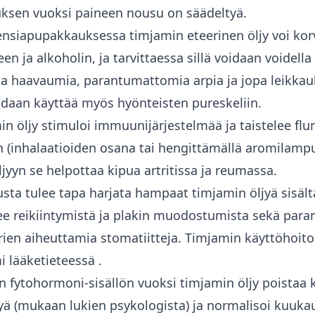
uksen vuoksi paineen nousu on säädeltyä.
nsiapupakkauksessa timjamin eteerinen öljy voi korv
een ja alkoholin, ja tarvittaessa sillä voidaan voidel
ia haavaumia, parantumattomia arpia ja jopa leikkau
idaan käyttää myös hyönteisten pureskeliin.
n öljy stimuloi immuunijärjestelmää ja taistelee flu
n (inhalaatioiden osana tai hengittämällä aromilamp
jyyn se helpottaa kipua artritissa ja reumassa.
usta tulee tapa harjata hampaat timjamin öljyä sisäl
e reikiintymistä ja plakin muodostumista sekä paran
ien aiheuttamia stomatiitteja. Timjamin käyttöhoitoa
i lääketieteessä
.
 fytohormoni-sisällön vuoksi timjamin öljy poistaa 
tyä (mukaan lukien psykologista) ja normalisoi kuukau