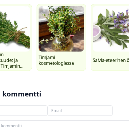
in
Timjami
uudet ja
Salvia-eteerinen ö
kosmetologiassa
 Timjamin
inen
umus
ä kommentti
Sähköpostisi
tisi