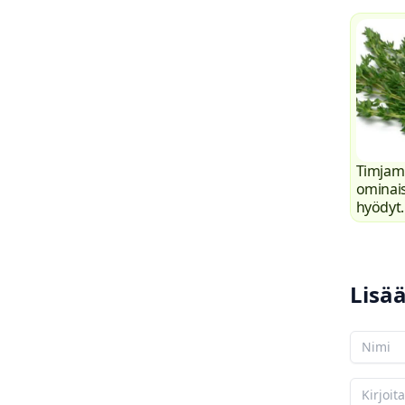
Timjam
ominais
hyödyt.
kemiall
koost
Lisä
Nimesi
Komment