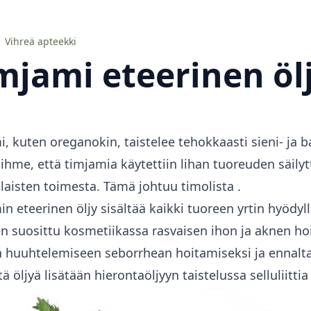
Vihreä apteekki
mjami eteerinen öl
, kuten oreganokin, taistelee tehokkaasti sieni- ja b
e ihme, että timjamia käytettiin lihan tuoreuden säily
alaisten toimesta. Tämä johtuu
timolista
.
n eteerinen öljy sisältää kaikki tuoreen yrtin hyödyl
en suosittu kosmetiikassa rasvaisen ihon ja aknen ho
n huuhtelemiseen seborrhean hoitamiseksi ja ennalt
tä öljyä lisätään hierontaöljyyn taistelussa selluliitti