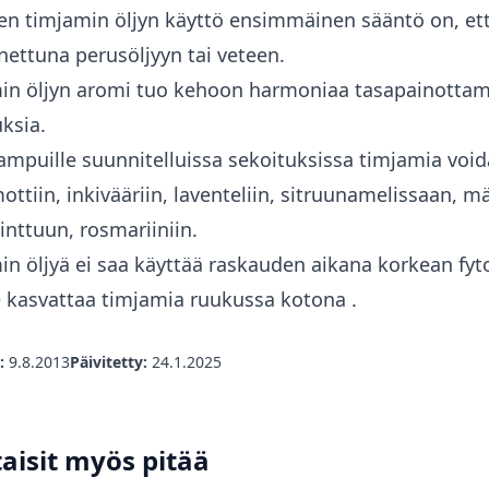
en timjamin öljyn käyttö ensimmäinen sääntö on, ett
ettuna perusöljyyn tai veteen.
in öljyn aromi tuo kehoon harmoniaa tasapainottamal
ksia.
mpuille suunnitelluissa sekoituksissa timjamia voida
ttiin, inkivääriin, laventeliin, sitruunamelissaan, 
nttuun, rosmariiniin.
n öljyä ei saa käyttää raskauden aikana korkean fyt
e
kasvattaa timjamia ruukussa kotona
.
:
9.8.2013
Päivitetty:
24.1.2025
aisit myös pitää