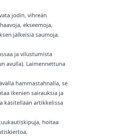
ata jodin, vihreän
la haavoja, ekseemoja,
ksen jälkeisiä saumoja.
nssaa ja vilustumista
un avulla). Laimennettuna
tävällä hammastahnalla, se
taa ikenien sairauksia ja
 käsitellään artikkelissa
kuukautiskipuja, hoitaa
tiskiertoa.