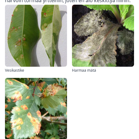
harvoin törmää yrtteihin, joten en aio keskittyä niihin.
Vesikastike
Harmaa mätä