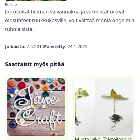
Ruoste
Jos osoitat hieman vaivannäköä ja varmistat oikeat
olosuhteet ruukkukasville, voit välttää monia ongelmia
tuholaisista.
Julkaistu:
7.5.2014
Päivitetty:
24.1.2025
Saattaisit myös pitää
Musta jalka. Taistellaan ja