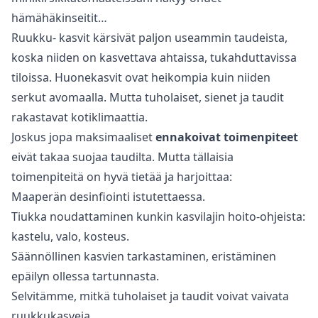
hämähäkinseitit…
Ruukku- kasvit kärsivät paljon useammin taudeista,
koska niiden on kasvettava ahtaissa, tukahduttavissa
tiloissa. Huonekasvit ovat heikompia kuin niiden
serkut avomaalla. Mutta tuholaiset, sienet ja taudit
rakastavat kotiklimaattia.
Joskus jopa maksimaaliset
ennakoivat toimenpiteet
eivät takaa suojaa taudilta. Mutta tällaisia
toimenpiteitä on hyvä tietää ja harjoittaa:
Maaperän desinfiointi istutettaessa.
Tiukka noudattaminen kunkin kasvilajin hoito-ohjeista:
kastelu, valo, kosteus.
Säännöllinen kasvien tarkastaminen, eristäminen
epäilyn ollessa tartunnasta.
Selvitämme, mitkä tuholaiset ja taudit voivat vaivata
ruukkukasveja.