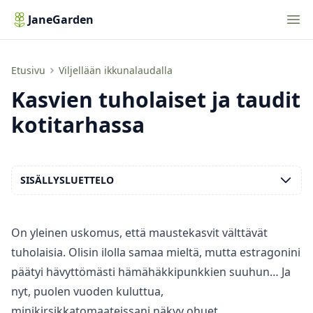
Nav
JaneGarden
Kasvien tuholaiset ja taudit kotitarhassa
Etusivu
Viljellään ikkunalaudalla
Kasvien tuholaiset ja taudit
kotitarhassa
SISÄLLYSLUETTELO
On yleinen uskomus, että maustekasvit välttävät
tuholaisia. Olisin ilolla samaa mieltä, mutta estragonini
päätyi hävyttömästi hämähäkkipunkkien suuhun… Ja
nyt, puolen vuoden kuluttua,
minikirsikkatomaateissani näkyy ohuet