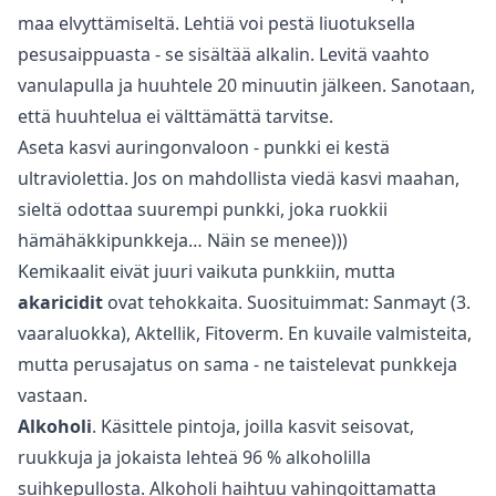
maa elvyttämiseltä. Lehtiä voi pestä liuotuksella
pesusaippuasta - se sisältää alkalin. Levitä vaahto
vanulapulla ja huuhtele 20 minuutin jälkeen. Sanotaan,
että huuhtelua ei välttämättä tarvitse.
Aseta kasvi auringonvaloon - punkki ei kestä
ultraviolettia. Jos on mahdollista viedä kasvi maahan,
sieltä odottaa suurempi punkki, joka ruokkii
hämähäkkipunkkeja… Näin se menee)))
Kemikaalit eivät juuri vaikuta punkkiin, mutta
akaricidit
ovat tehokkaita. Suosituimmat: Sanmayt (3.
vaaraluokka), Aktellik, Fitoverm. En kuvaile valmisteita,
mutta perusajatus on sama - ne taistelevat punkkeja
vastaan.
Alkoholi
. Käsittele pintoja, joilla kasvit seisovat,
ruukkuja ja jokaista lehteä 96 % alkoholilla
suihkepullosta. Alkoholi haihtuu vahingoittamatta