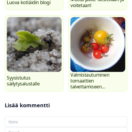
Luova kotiäidin blogi
voitetaan!
Valmistautuminen
Syysistutus
tomaattien
säilytysalustalle
talvettamiseen
ikkunalaudalla
Lisää kommentti
Nimesi
Sähköpostisi