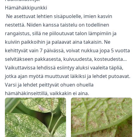
Hämähäkkipunkki
Ne asettuvat lehtien sisäpuolelle, imien kasvin
nestettä. Niiden kanssa taistelu on todellinen
rangaistus, sillä ne piiloutuvat talon lämpimiin ja
kuiviin paikkoihin ja palaavat aina takaisin. Ne
kehittyvät vain 7 päivässä, voivat nukkua jopa 5 vuotta
selvitäkseen pakkasesta, kuivuudesta, kosteudesta…
Vaikuttavissa lehdissä esiintyy aluksi vaaleita täpliä,
jotka ajan myötä muuttuvat läikiksi ja lehdet putoavat.
Varsi ja lehdet peittyvät ohuen ohuella
hämähäkinseittillä, vaikkakin ei aina.