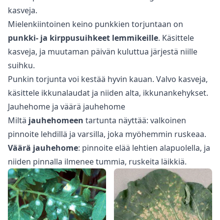
kasveja.
Mielenkiintoinen keino punkkien torjuntaan on
punkki- ja kirppusuihkeet lemmikeille
. Käsittele
kasveja, ja muutaman päivän kuluttua järjestä niille
suihku.
Punkin torjunta voi kestää hyvin kauan. Valvo kasveja,
käsittele ikkunalaudat ja niiden alta, ikkunankehykset.
Jauhehome ja väärä jauhehome
Miltä
jauhehomeen
tartunta näyttää: valkoinen
pinnoite lehdillä ja varsilla, joka myöhemmin ruskeaa.
Väärä jauhehome
: pinnoite elää lehtien alapuolella, ja
niiden pinnalla ilmenee tummia, ruskeita läikkiä.