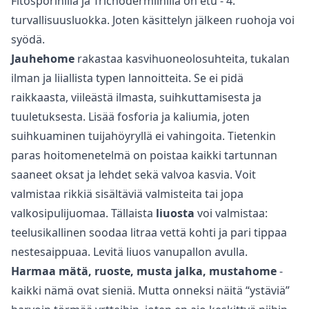
Fitosporinilla ja Trichodermiinilla on etu - 4.
turvallisuusluokka. Joten käsittelyn jälkeen ruohoja voi
syödä.
Jauhehome
rakastaa kasvihuoneolosuhteita, tukalan
ilman ja liiallista typen lannoitteita. Se ei pidä
raikkaasta, viileästä ilmasta, suihkuttamisesta ja
tuuletuksesta. Lisää fosforia ja kaliumia, joten
suihkuaminen
tuijahöyryllä
ei vahingoita. Tietenkin
paras hoitomenetelmä on poistaa kaikki tartunnan
saaneet oksat ja lehdet sekä valvoa kasvia. Voit
valmistaa rikkiä sisältäviä valmisteita tai jopa
valkosipulijuomaa. Tällaista
liuosta
voi valmistaa:
teelusikallinen soodaa litraa vettä kohti ja pari tippaa
nestesaippuaa. Levitä liuos vanupallon avulla.
Harmaa mätä, ruoste, musta jalka, mustahome
-
kaikki nämä ovat sieniä. Mutta onneksi näitä “ystäviä”