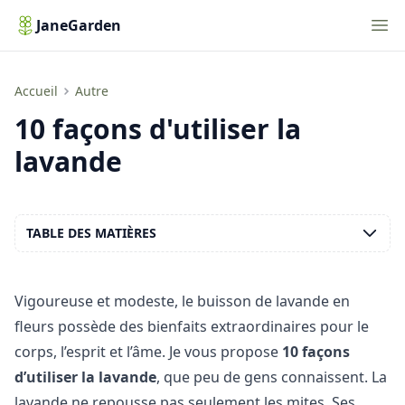
Nav
JaneGarden
10 façons d'utiliser la lavande
Accueil
Autre
10 façons d'utiliser la
lavande
TABLE DES MATIÈRES
Vigoureuse et modeste, le buisson de lavande en
fleurs possède des bienfaits extraordinaires pour le
corps, l’esprit et l’âme. Je vous propose
10 façons
d’utiliser la lavande
, que peu de gens connaissent. La
lavande ne repousse pas seulement les mites. Ses