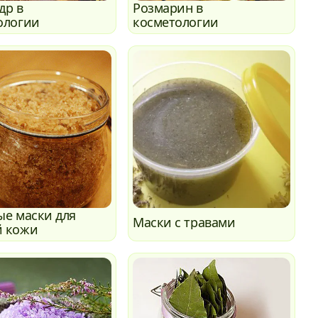
др в
Розмарин в
ологии
косметологии
ые маски для
Маски с травами
 кожи