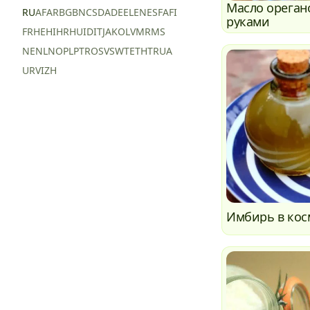
Масло ореган
RU
AF
AR
BG
BN
CS
DA
DE
EL
EN
ES
FA
FI
руками
FR
HE
HI
HR
HU
ID
IT
JA
KO
LV
MR
MS
NE
NL
NO
PL
PT
RO
SV
SW
TE
TH
TR
UA
UR
VI
ZH
Имбирь в кос