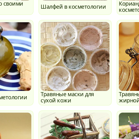
о своими
Кориан
Шалфей в косметологии
космет
Травяные маски для
Травян
метологии
сухой кожи
жирной