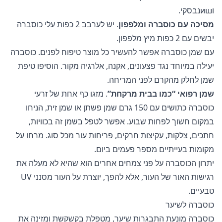
וишנבסקי.
מסיכה עם כוסברה ומלפפון
. יש לערבב 2 כפות עלי כוסברה
יבשים עם 2 כפות מיץ מלפפון.
עם שמן כוסברה
אפשר להעשיר כל מוצר טיפוח לפנים. כוסברה
יעילה במיוחד נגד פצעונים, אקנה, אלרגיה מקור. הוסיפו טיפת
שמן לחלק מהקרם לפני המריחה.
שמן רפואי “כמו בבית מרקחת”
. מזגו כף אחת של זרעי
כוסברה כתושים עם 150 גרם שמן פשתן או שמן זית, הניחו
במקום חשוך לפחות שבוע. אפשר לטפל בשמן זה בכוויות,
חתכים, צלקות, עקיצות חרקים, פריחות עור מכל סוג. מרחו על
מקומות בעייתיים מספר פעמים ביום.
יתרון הכוסברה על פני צמחים אחרים הוא שהיא לא מעלה את
רגישות האור של העור, אלא להפך, יוצרת על העור מסנני UV
טבעיים.
כוסברה לשיער
כוסברה מונעת התבגרות שיער, מטפלת בקשקשת ומזינה את