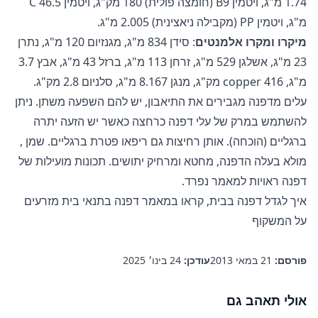
1.74 מ"ג, ויטמין B9 (חומצה פולית) 180 מק"ג, ויטמין C 46.5
מ"ג, ויטמין PP (מקבילה ניאצינית) 2.005 מ"ג.
מיקרו ומקרו אלמנטים
: סידן 834 מ"ג, מגנזיום 120 מ"ג, נתרן
23 מ"ג, אשלגן 529 מ"ג, זרחן 113 מ"ג, ברזל 43 מ"ג, אבץ 3.7
מ"ג, copper 416 מק"ג, מנגן 8.167 מ"ג, סלניום 2.8 מק"ג.
עלים מדפנה מגבירים את התיאבון, יש להם השפעה משתן. ניתן
להשתמש במרק של עלי דפנה כרחצה כאשר יש הזעה יתרה
ברגליים (הוכחה). אותן רחיצות גם ריפאו פטרת ברגליים.
שמן
,
מולא בעלה הדפנה, מחטא ומרחיק יתושים.
תכונות מועילות של
דפנה
ראויות למאמר נפרד.
איך לגדל דפנה בבית, קראו במאמר
דפנה בתנאי בית מזרעים
על המשקוף
פורסם:
21 במאי 2013
עודכן:
24 בינו׳ 2025
אולי תאהב גם