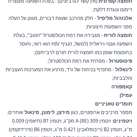
חומצה קפרונית
(אין קשר לגרביונים) - בעלת השפעה מעוצרת
דימום ונוגדת דלקת;
אלכוהול מליסיל
- חלק מהרכב שעוות דבורים, מגונן על העלה
מפני השפעות חיצוניות;
חומצה לורית
- מגבירה את רמת הכולסטרול “הטוב”, בעלת
השפעה אנטי-ויראלית (למשל, הנגיף HIV הוא רואי, וחוסר
בחומצות שומן כמו חומצה לורית תורם לרבייתם);
פיטוסטרול
- מפחית את רמת הכולסטרול;
לינאלול
- מתנדף בניחוח של ורד, מרגיע את המערכות העצביות
והלבביות;
קאמפורה
עמילן
חומרים טאניניים
מספר מרכיבים ארומטיים, כגון
מירצן
,
לימונן
,
סינאול
ואחרים.
ויטמינים
: ויטמין A (RE) 309 מק"ג, ויטמין B1 (תיאמין) 0.009
מ"ג, ויטמין B2 (ריבופלאבין) 0.421 מ"ג, ויטמין B6 (פירידוקסין)