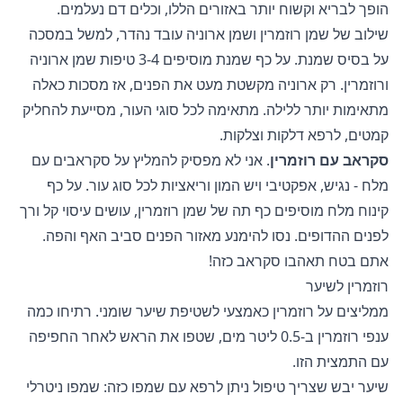
הופך לבריא וקשוח יותר באזורים הללו, וכלים דם נעלמים.
שילוב של שמן רוזמרין ושמן ארוניה עובד נהדר, למשל במסכה
על בסיס שמנת. על כף שמנת מוסיפים 3-4 טיפות שמן ארוניה
ורוזמרין. רק ארוניה מקשטת מעט את הפנים, אז מסכות כאלה
מתאימות יותר ללילה. מתאימה לכל סוגי העור, מסייעת להחליק
קמטים, לרפא דלקות וצלקות.
סקראב עם רוזמרין
. אני לא מפסיק להמליץ על סקראבים עם
מלח - נגיש, אפקטיבי ויש המון וריאציות לכל סוג עור. על כף
קינוח מלח מוסיפים כף תה של שמן רוזמרין, עושים עיסוי קל ורך
לפנים ההדופים. נסו להימנע מאזור הפנים סביב האף והפה.
אתם בטח תאהבו סקראב כזה!
רוזמרין לשיער
ממליצים על רוזמרין כאמצעי לשטיפת שיער שומני. רתיחו כמה
ענפי רוזמרין ב-0.5 ליטר מים, שטפו את הראש לאחר החפיפה
עם התמצית הזו.
שיער יבש שצריך טיפול ניתן לרפא עם שמפו כזה: שמפו ניטרלי