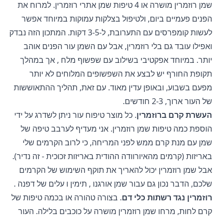
שמן רוזמרין מושרה או 4 טיפות שמן אתרי רוזמרין. למרוח את
הפנים פעמיים ביום, ולטיפול בצלקות עמוקות במיוחד אפשר
לעשות קומפרסים עם התערובת, ל-3-5 דקות. המתכון הזה נבדק
ואפילו עובד גם בלי רוזמרין, אבל עם השמן עור הפנים אוהב
יותר. במיוחד אפקטיבי בשילוב עם
שפשוף מלח
, אך במהלך
תקופת החורף יש לבצע את השפשופים המלוחים לא יותר
מפעם בשבוע, ובאופן עדין מאוד. עם זאת, תהליך ההתאוששות
של העור ארוך, 2-3 חודשים.
העשרת קרם ברוזמרין
. כל מוצר טיפוח עור ניתן לשדרג על ידי
הוספת כמה טיפות שמן רוזמרין. אני מעדיף לערבב טיפה של
שמן עם מנת קרם ממש לפני המריחה, כי לרוב הקרמים שלי
באריזות (קרמים מהאיורוודה ההודית באריזות זכוכית - זה נדיר).
אבל שמן רוזמרין יכול להאריך את תוקף השימוש של הקרמים
שלכם, הדבר נכון גם עבור שמן
אורגנו
,
תימין
ו
עלים של דפנה
.
רוזמרין נגד רשתות כלי דם
. בצורה טהורה או בכמה טיפות של
קרם לחות, מרחו שמן רוזמרין מושרה על כוכבים בלילה. העור