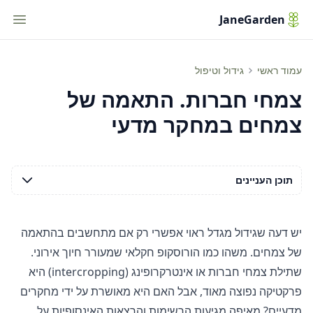
tion
JaneGarden
התאמה של צמחים. האם זה באמת עובד? ניתוח צמחי חברות
עמוד ראשי
גידול וטיפול
צמחי חברות. התאמה של
צמחים במחקר מדעי
תוכן העניינים
יש דעה שגידול מגדל ראוי אפשרי רק אם מתחשבים בהתאמה
של צמחים. משהו כמו הורוסקופ חקלאי שמעורר חיוך אירוני.
שתילת צמחי חברות או אינטרקרופינג (intercropping) היא
פרקטיקה נפוצה מאוד, אבל האם היא מאושרת על ידי מחקרים
מדעיים? מאיפה מגיעות הרשימות והרצאות האינסופיות על