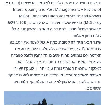
תוצאות ניסויים עם צמחי מלכודת לא תמיד מרשימים (נדונה כאן:
Intercropping and Pest Management: A Review of
Major Concepts Hugh Adam Smith and Robert
McSorley). כדי שהשיטה תעבוד, יש להקדיש בין 10% ל-50%
מהשטח לגידולי מקטון, להם דרוש השקיה. הרעיון טוב, אבל
עולות המון שאלות.
שינוי תנאי הגדילה לטובה
. צמח A יכול לשנות את הסביבה
עבור צמח B. עגבנייה מעניקה צל לסלט, דלעת מכסה את
האדמה ולכן צומחים פחות עשבים. קל להבין ולקבל כעובדה
שצמחים משנים את הסביבה הסובבת. אך להשליך זאת
למסקנה שהצמח השותף צומח טוב יותר - זו לוגיקה שגויה.
משיכת מאביקים וצידיים
. המזיקים גם ישמחו לטעום מהנקד,
וזה חשוב לזכור. אפילו כאן לא קיימת תועלת נקייה לצמחים
השותפים.