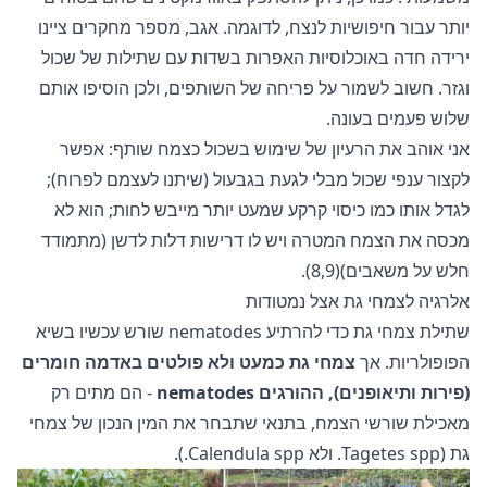
יותר עבור חיפושיות לנצח, לדוגמה. אגב, מספר מחקרים ציינו
ירידה חדה באוכלוסיות האפרות בשדות עם שתילות של שכול
וגזר. חשוב לשמור על פריחה של השותפים, ולכן הוסיפו אותם
שלוש פעמים בעונה.
אני אוהב את הרעיון של שימוש בשכול כצמח שותף: אפשר
לקצור ענפי שכול מבלי לגעת בגבעול (שיתנו לעצמם לפרוח);
לגדל אותו כמו כיסוי קרקע שמעט יותר מייבש לחות; הוא לא
מכסה את הצמח המטרה ויש לו דרישות דלות לדשן (מתמודד
חלש על משאבים)(8,9).
אלרגיה לצמחי גת אצל נמטודות
שתילת צמחי גת כדי להרתיע nematodes שורש עכשיו בשיא
הפופולריות. אך
צמחי גת כמעט ולא פולטים באדמה חומרים
(פירות ותיאופנים), ההורגים nematodes
- הם מתים רק
מאכילת שורשי הצמח, בתנאי שתבחר את המין הנכון של צמחי
גת (Tagetes spp. ולא Calendula spp.).