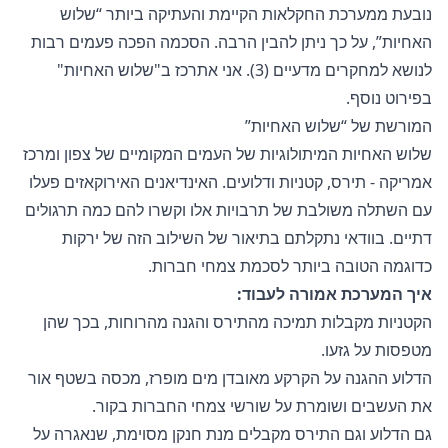
נובעת ממערכת החקלאות הקיימת והעתיקה ביותר “שלוש
האחיות”, על כך ניתן להבין הרבה. הסכמה הפכה פעמים רבות
לנושא למחקרים מדעיים (3). אני אתרכז ב"שלוש האחיות"
בפירוט נוסף.
המורשת של “שלוש האחיות”
שלוש האחיות המיתולוגיות של העמים המקומיים של צפון ומרכז
אמריקה - תירס, קטניות ודלועים. האינדיאנים האירוקאזים פעלו
עם השתלה משולבת של תרבויות אלו וקשרו להם כמה תרגולים
דתיים. בוודאי נתקלתם בתיאור של השילוב הזה של ירקות
כדוגמה הטובה ביותר לסכמת צמחי חברות.
איך המערכת אמורה לעבוד:
הקטניות מקבלות תמיכה מהתירס והגנה מהרוחות, בכך שהן
מטפסות על גזעו.
הדלוע ההגנה על הקרקע מאובדן מים מופרז, מכסה בשטף אור
את העשבים ושומרת על שורשי צמחי החברות בקור.
גם הדלוע וגם התירס מקבלים מנת חנקן מסוימת, שנאגרה על