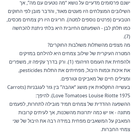
ישנם פרסומים מדעיים על נושא “מה נוטעים עם מה”, אך
השילובים המוצלחים היו מעטים מאוד, והדבר מובן לפי החוקים
הטבעיים (פרטים נוספים למטה). חריגים היו רק צמחים מכסים,
כמו תלתן לבן - השפעתם החיובית היא בלתי ניתנת להכחשה
(7).
מה מצפים מהשתלות משולבות החוקרים?
המטרה העיקרית של שילוב צמחים היא להילחם במזיקים
ולהפחית את העומס הזיהומי (1). ורק בדרך עקיפה זו, משפרים
את איכות וכמות היבול, מפחיתים את התלות pesticides,
ומצילים חיים של מאביקים וטורפים.
בעשייה החקלאית אין מושג “אהבה” בין גזר לעגבניות (Carrots
Love Tomatoes Louise Riotte 1975). להיפך:
ההשפעה ההדדית של צמחים תמיד מובילה לתחרות, לפעמים
מתונה - אז יש כמה יתרונות מהשכנות, אך לעיתים קרובות
המאבק על המשאבים מפחית במידה רבה את היבול של שני
צמחי החברות.