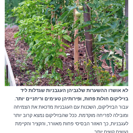
לא אושרו ההשערות שלגביהן העגבניות שגדלות ליד
בזיליקום חולות פחות, ופירותיהן טעימים וריחניים יותר
.
עבור הבזיליקום, השכנות עם העגבניות מדכאת את הצמיחה
ומובילה לפריחה מוקדמת. ככל שהבזיליקום נמצא קרוב יותר
לעגבניות, כך האזור הבסיסי פחות מאוורר, והקציר והקיימת
נעשים קשים יותר.