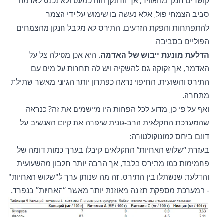
קושרים חנקן מהאוויר, אך החנקן הזה כמעט ולא נכנס לאדמה
סביב הצמחי פול, אלא נעשה בו שימוש על ידי הצמח
להתפתחות והפקת הזרעים. התירס לא מקבל חנקן מהצמחים
הפוליים בסביבה.
הדלעת מונעת ייבוש של האדמה
. היא אכן מטילה צל על
האדמה, אך זקוקה גם להשקיה ויש לה תחרות על מים עם
התירס והשועית. החיפוי נראה כפתרון יותר הגיוני מאשר שתילת
מתחרה.
ואף על פי כן, מדוע לכל הפחות היו מיישמים את זה? כנראה
שהמערכת החקלאית הרב-גונית שיפרה את קיום האנשים על
דונם ביחס למונוקולטורה:
בעזרת “שלוש האחיות” החקלאים קיבלו בערך כמות דומה של
פחמימות כמו מתירס בלבד, אך הרבה יותר חלבון מהשעועית
והדלעת שנשתלו בין התירס. זה מה שנותן ערך ל"שלוש האחיות"
- המערכת מספקת תזונה מאוזנת יותר מאשר “האחיות” בנפרד.