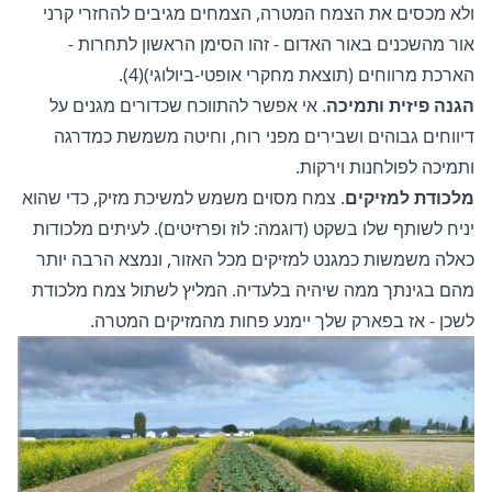
ולא מכסים את הצמח המטרה, הצמחים מגיבים להחזרי קרני
אור מהשכנים באור האדום - זהו הסימן הראשון לתחרות -
הארכת מרווחים (תוצאת מחקרי אופטי-ביולוגי)(4).
הגנה פיזית ותמיכה
. אי אפשר להתווכח שכדורים מגנים על
דיווחים גבוהים ושבירים מפני רוח, וחיטה משמשת כמדרגה
ותמיכה לפולחנות וירקות.
מלכודת למזיקים
. צמח מסוים משמש למשיכת מזיק, כדי שהוא
יניח לשותף שלו בשקט (דוגמה: לוז ופרזיטים). לעיתים מלכודות
כאלה משמשות כמגנט למזיקים מכל האזור, ונמצא הרבה יותר
מהם בגינתך ממה שיהיה בלעדיה. המליץ לשתול צמח מלכודת
לשכן - אז בפארק שלך יימנע פחות מהמזיקים המטרה.