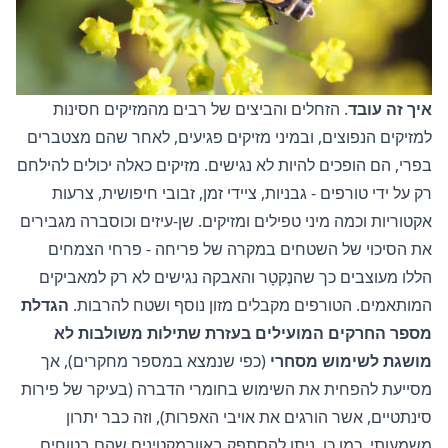
איך זה עובד
. הזחלים והביצים של רבים מהמזיקים חסינות
למזיקים הנפוצים, ובמיני מזיקים פגיעים, לאחר שהם מצטברים
בפרי, הם הופכים להיות לא נגישים. מזיקים כאלה יכולים להילחם
רק על ידי טורפים - גבניות, ציידי זמן, זבובי חיפושית, צרעות
אקטוריות וכמה מיני טפילים ומזיקים. שן-עיזים וכוסברה מגבירים
את הסיכוי של השטחים במקרה של פריחה - פרחי הצמחים
הללו מעוצבים כך שהנֶקטָר והאבקה נגישים לא רק למאביקים
המותאמים. הטורפים מקבלים מזון נוסף ושטח להרבות.
הגדלת
מספר החרקים המועילים בעזרת שתילות משולבות לא
מושגת לשימוש מסחרי
(כפי שנמצא במספר מחקרים), אך
מסייעת להפחית את השימוש בחומרי הדברה (בעיקר של פירות
סינתטיים, אשר הורגים את אויבי האפרות), וזה כבר יתרון
משמעותי. כמו כן, ניתן להסתפק באוורמקטינים שהם בטוחים