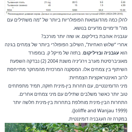
להלן כמה מהדוגמאות הפופולריות ביותר של “מה משתילים עם
מה” ודימויים מדעיים בנושא.
עגבניה אוהבת בזיליקום. או שזה יותר מורכב?
אחרי “שלוש האחיות”, השילוב הפופולרי ביותר של צמחים בגינה
הוא
עגבניה ובזיליקום
. בתזה של מייקל ק. בומפורד
מאוניברסיטת מערב וירג’יניה משנת 2004 (2) נבדקה השפעת
השיתוף בין צמחים אלו. המסקנה המרכזית מהמחקר מתייחסת
לרוב האינטראקציות הצמחיות:
מיני הדומיננטיים, עם תחרות בין-מינית חזקה, תמיד מתפתחים
טוב יותר כאשר משלבים שתילים עם מיני צמחים אחרים.
התחרות הבין-מינית מוחלפת בתחרות בין-מינית חלשה יותר
(Joliffe and Wanjau 1999).
במקרה זה העגבניה דומיננטית.