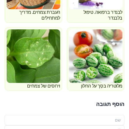
לבנדר ברפואה. טיפול
העברת צמחים. מדריך
בלבנדר
למתחילים
מלוֹטריה בּסְך ‏על החלון
וירוסים של צמחים
הוסף תגובה
שמך
האימייל שלך