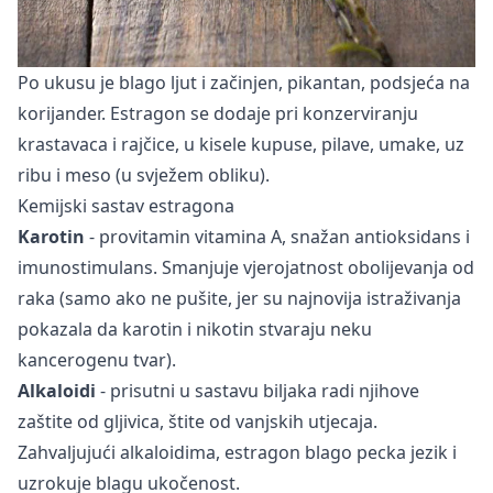
Po ukusu je blago ljut i začinjen, pikantan, podsjeća na
korijander. Estragon se dodaje pri konzerviranju
krastavaca i rajčice, u kisele kupuse, pilave, umake, uz
ribu i meso (u svježem obliku).
Kemijski sastav estragona
Karotin
- provitamin vitamina A, snažan antioksidans i
imunostimulans. Smanjuje vjerojatnost obolijevanja od
raka (samo ako ne pušite, jer su najnovija istraživanja
pokazala da karotin i nikotin stvaraju neku
kancerogenu tvar).
Alkaloidi
- prisutni u sastavu biljaka radi njihove
zaštite od gljivica, štite od vanjskih utjecaja.
Zahvaljujući alkaloidima, estragon blago pecka jezik i
uzrokuje blagu ukočenost.