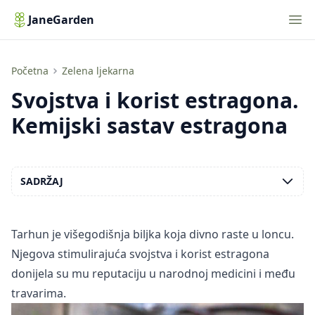
Nav
JaneGarden
Svojstva i korist estragona. Kemijski sastav estragona
Početna
Zelena ljekarna
Svojstva i korist estragona.
Kemijski sastav estragona
SADRŽAJ
Tarhun je višegodišnja biljka koja divno raste u loncu.
Njegova stimulirajuća svojstva i korist estragona
donijela su mu reputaciju u narodnoj medicini i među
travarima.