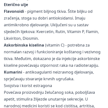
Eterično ulje
Flavonoidi
- pigment biljnog tkiva. Štite biljku od
zračenja, stoga su dobri antioksidansi. Imaju
antimikrobno djelovanje. Uključeni su u sastav
sljedećih lijekova: Kvercetin, Rutin, Vitamin P, Flamin,
Likviriton, Diosmin.
Askorbinska kiselina
(vitamin C) - potrebna za
normalan razvoj i funkcioniranje koštanog i vezivnog
tkiva. Međutim, dokazano je da injekcije askorbinske
kiseline povećavaju otpornost raka na radioterapiju.
Kumarini
- antikoagulanti neizravnog djelovanja,
sprječavaju stvaranje krvnih ugrušaka.
Svojstva i korist estragona
Povećava proizvodnju želučanog soka, poboljšava
apetit, stimulira žlijezde unutarnje sekrecije. U
narodnoj medicini koristi se kod cistitisa, artritisa,