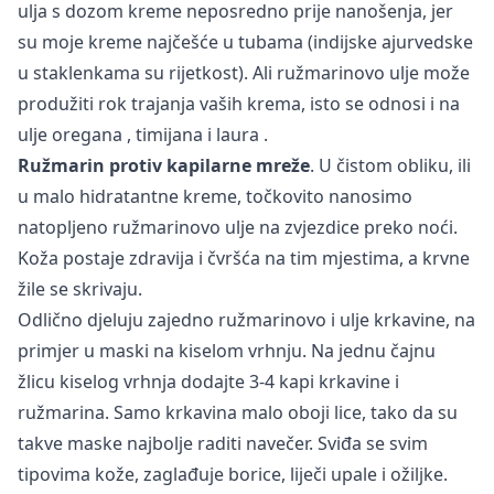
ulja s dozom kreme neposredno prije nanošenja, jer
su moje kreme najčešće u tubama (indijske ajurvedske
u staklenkama su rijetkost). Ali ružmarinovo ulje može
produžiti rok trajanja vaših krema, isto se odnosi i na
ulje
oregana
,
timijana
i
laura
.
Ružmarin protiv kapilarne mreže
. U čistom obliku, ili
u malo hidratantne kreme, točkovito nanosimo
natopljeno ružmarinovo ulje na zvjezdice preko noći.
Koža postaje zdravija i čvršća na tim mjestima, a krvne
žile se skrivaju.
Odlično djeluju zajedno ružmarinovo i ulje krkavine, na
primjer u maski na kiselom vrhnju. Na jednu čajnu
žlicu kiselog vrhnja dodajte 3-4 kapi krkavine i
ružmarina. Samo krkavina malo oboji lice, tako da su
takve maske najbolje raditi navečer. Sviđa se svim
tipovima kože, zaglađuje borice, liječi upale i ožiljke.