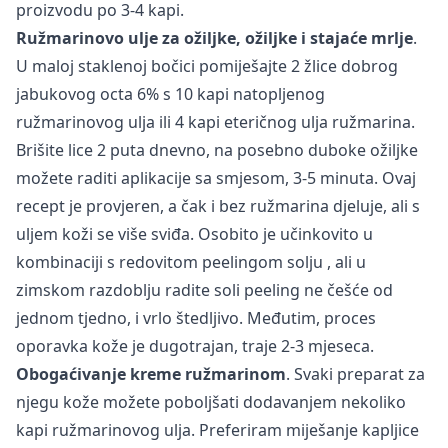
proizvodu po 3-4 kapi.
Ružmarinovo ulje za ožiljke, ožiljke i stajaće mrlje
.
U maloj staklenoj bočici pomiješajte 2 žlice dobrog
jabukovog octa 6% s 10 kapi natopljenog
ružmarinovog ulja ili 4 kapi eteričnog ulja ružmarina.
Brišite lice 2 puta dnevno, na posebno duboke ožiljke
možete raditi aplikacije sa smjesom, 3-5 minuta. Ovaj
recept je provjeren, a čak i bez ružmarina djeluje, ali s
uljem koži se više sviđa. Osobito je učinkovito u
kombinaciji s redovitom
peelingom solju
, ali u
zimskom razdoblju radite soli peeling ne češće od
jednom tjedno, i vrlo štedljivo. Međutim, proces
oporavka kože je dugotrajan, traje 2-3 mjeseca.
Obogaćivanje kreme ružmarinom
. Svaki preparat za
njegu kože možete poboljšati dodavanjem nekoliko
kapi ružmarinovog ulja. Preferiram miješanje kapljice