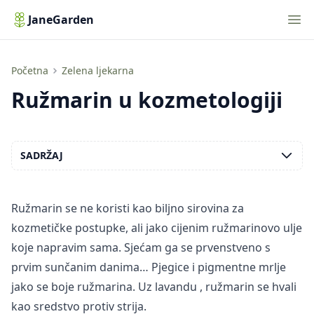
Nav
JaneGarden
Ružmarin u kozmetologiji
Početna
Zelena ljekarna
Ružmarin u kozmetologiji
SADRŽAJ
Ružmarin se ne koristi kao biljno sirovina za
kozmetičke postupke, ali jako cijenim ružmarinovo ulje
koje napravim sama. Sjećam ga se prvenstveno s
prvim sunčanim danima… Pjegice i pigmentne mrlje
jako se boje ružmarina. Uz
lavandu
, ružmarin se hvali
kao sredstvo protiv strija.