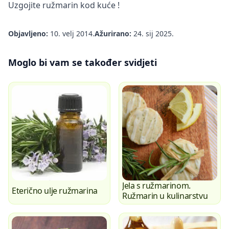
Uzgojite
ružmarin kod kuće
!
Objavljeno:
10. velj 2014.
Ažurirano:
24. sij 2025.
Moglo bi vam se također svidjeti
Jela s ružmarinom.
Eterično ulje ružmarina
Ružmarin u kulinarstvu