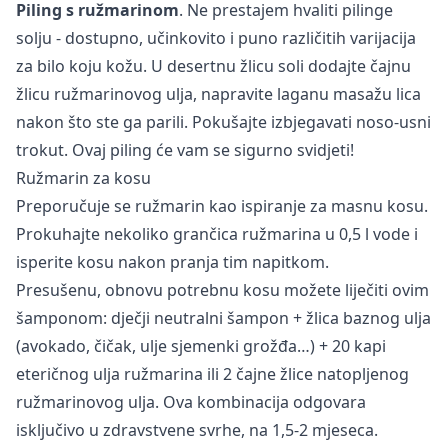
Piling s ružmarinom
. Ne prestajem hvaliti pilinge
solju - dostupno, učinkovito i puno različitih varijacija
za bilo koju kožu. U desertnu žlicu soli dodajte čajnu
žlicu ružmarinovog ulja, napravite laganu masažu lica
nakon što ste ga parili. Pokušajte izbjegavati noso-usni
trokut. Ovaj piling će vam se sigurno svidjeti!
Ružmarin za kosu
Preporučuje se ružmarin kao ispiranje za masnu kosu.
Prokuhajte nekoliko grančica ružmarina u 0,5 l vode i
isperite kosu nakon pranja tim napitkom.
Presušenu, obnovu potrebnu kosu možete liječiti ovim
šamponom: dječji neutralni šampon + žlica baznog ulja
(avokado, čičak, ulje sjemenki grožđa…) + 20 kapi
eteričnog ulja ružmarina ili 2 čajne žlice natopljenog
ružmarinovog ulja. Ova kombinacija odgovara
isključivo u zdravstvene svrhe, na 1,5-2 mjeseca.