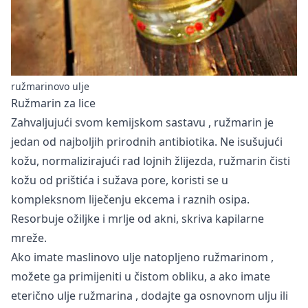
ružmarinovo ulje
Ružmarin za lice
Zahvaljujući svom
kemijskom sastavu
, ružmarin je
jedan od najboljih prirodnih antibiotika. Ne isušujući
kožu, normalizirajući rad lojnih žlijezda, ružmarin čisti
kožu od prištića i sužava pore, koristi se u
kompleksnom liječenju ekcema i raznih osipa.
Resorbuje ožiljke i mrlje od akni, skriva kapilarne
mreže.
Ako imate
maslinovo ulje natopljeno ružmarinom
,
možete ga primijeniti u čistom obliku, a ako imate
eterično ulje ružmarina
, dodajte ga osnovnom ulju ili