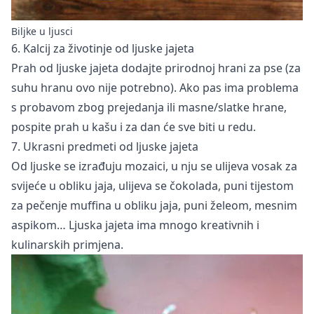
Biljke u ljusci
6. Kalcij za životinje od ljuske jajeta
Prah od ljuske jajeta dodajte prirodnoj hrani za pse (za
suhu hranu ovo nije potrebno). Ako pas ima problema
s probavom zbog prejedanja ili masne/slatke hrane,
pospite prah u kašu i za dan će sve biti u redu.
7. Ukrasni predmeti od ljuske jajeta
Od ljuske se izrađuju mozaici, u nju se ulijeva vosak za
svijeće u obliku jaja, ulijeva se čokolada, puni tijestom
za pečenje muffina u obliku jaja, puni želeom, mesnim
aspikom… Ljuska jajeta ima mnogo kreativnih i
kulinarskih primjena.