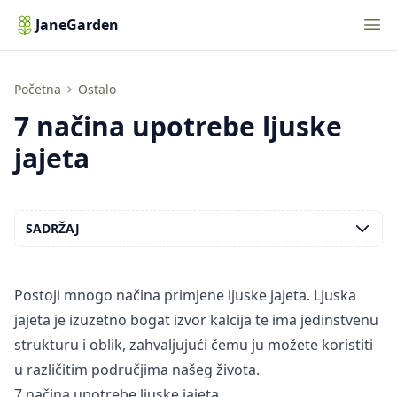
Nav
JaneGarden
7 načina upotrebe ljuske jajeta
Početna
Ostalo
7 načina upotrebe ljuske
jajeta
SADRŽAJ
Postoji mnogo načina primjene ljuske jajeta. Ljuska
jajeta je izuzetno bogat izvor kalcija te ima jedinstvenu
strukturu i oblik, zahvaljujući čemu ju možete koristiti
u različitim područjima našeg života.
7 načina upotrebe ljuske jajeta