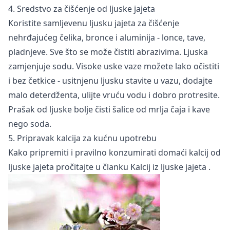
4. Sredstvo za čišćenje od ljuske jajeta
Koristite samljevenu ljusku jajeta za čišćenje
nehrđajućeg čelika, bronce i aluminija - lonce, tave,
pladnjeve. Sve što se može čistiti abrazivima. Ljuska
zamjenjuje sodu. Visoke uske vaze možete lako očistiti
i bez četkice - usitnjenu ljusku stavite u vazu, dodajte
malo deterdženta, ulijte vruću vodu i dobro protresite.
Prašak od ljuske bolje čisti šalice od mrlja čaja i kave
nego soda.
5. Pripravak kalcija za kućnu upotrebu
Kako pripremiti i pravilno konzumirati domaći kalcij od
ljuske jajeta pročitajte u članku
Kalcij iz ljuske jajeta
.